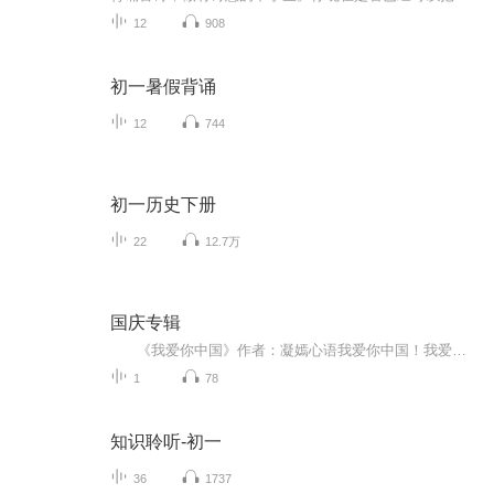
12
908
初一暑假背诵
12
744
初一历史下册
22
12.7万
国庆专辑
《我爱你中国》作者：凝嫣心语我爱你中国！我爱你春天蓬勃的秧苗；我爱你秋日金黄的硕果。我爱你中国！我爱你青松气质，我爱你红梅品格！我爱你家乡的甜蔗好像乳汁滋润着我的心窝。我爱你中国，我要把最美的歌儿献给你，我的母亲我的祖国。我爱你中国，我爱...
1
78
知识聆听-初一
36
1737