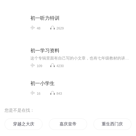
初一听力特训
48
2629
初一学习资料
这个专辑里面有自己写的小文章，也有七年级教材的讲读，给儿子听磨耳朵，帮助记忆背诵，也但愿能增加一点写作时的语感
109
4230
初一小学生
16
843
您是不是在找：
穿越之大庆帝国
嘉庆皇帝
重生西门庆