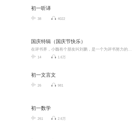
初一听译
38
4022
国庆特辑（国庆节快乐）
在评书界，小魏有个朋友叫刘鹏，是一个为评书努力的小伙子。在2021年国庆期间，他想弄个特辑，便烦劳我给他录个爱国题材的评书小段儿。这种事情，不是特殊情况，小魏一般不会拒绝，也就给其录了一个《鲁迅踢鬼》，等他传完，我再传到我的专辑里。另外，小...
14
1.6万
初一文言文
26
981
初一数学
261
2.6万