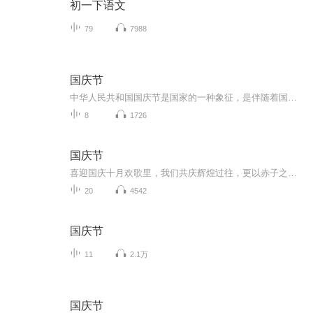
初一下语文
79
7988
国庆节
中华人民共和国国庆节是国家的一种象征，是伴随着国家的出现而出现的。让我们用诗歌朗诵歌颂祖国的繁荣富强，国泰民安。
8
1726
国庆节
喜迎国庆十月欢歌里，我们共庆辉煌过往，更以赤子之心，向未来书写滚烫的誓言——这盛世，值得我们以热爱相拥。
20
4542
国庆节
11
2.1万
国庆节