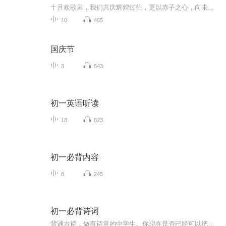
十月欢歌里，我们共庆辉煌过往，更以赤子之心，向未来书写滚烫的誓言——这盛世，值得我们以热爱相拥。
10
465
国庆节
3
543
初一英语听读
18
823
初一必背内容
8
245
初一必背诗词
背诵古诗，做有诗意的中学生。你现在是否已经可以把初一的必背古诗都能背出来了吗？不能就睡前磨磨耳朵吧。