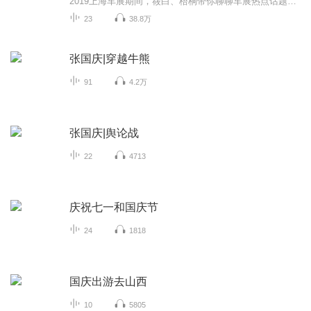
2019上海车展期间，筱白、梧桐带你聊聊车展热点话题、看看车展热门车型，一起到车展上盘点一下上海车展澎湃动力吧！
23
38.8万
张国庆|穿越牛熊
91
4.2万
张国庆|舆论战
22
4713
庆祝七一和国庆节
24
1818
国庆出游去山西
10
5805