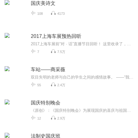
国庆美诗文
108
4173
2017上海车展预热回听
2017上海车展前“对 · 话”直播节目回听！ 这里收录了，上海车展前14位大咖倾情加盟，7天连续7场为你打造汽车新锐话题直播内容。
7
7.5万
车站——商采薇
双目失明的老师与自己的学生之间的感情故事。 ——“我只是您的一个学生，作为学生，我不想看见自己尊敬和仰慕的老师被别人撞得东倒西歪。也许这些您都能忍受，但我却不能，就像不能忍受一个崇高的思想被人诋毁一样。” ——“落叶不香，可是每一片落叶，都有太阳的味道。” ——‘她纯洁清新得就像这盆茉莉花。如果把她禁锢在一间黑暗的屋子里，她还能生长和开花吗？” ——“柳笛，今生我能给你的，只有一个清白的名誉和一个美好的前程而已。可是，如果有来生，如果来生我能有一双明亮的眼睛，我会在这个车站上——等你！”
55
2.4万
国庆特别晚会
《原创》：《国庆特别晚会》为展现国庆的喜庆与祖国的深情我将以具体的场景切入从清晨升旗的庄严到街头巷尾的欢庆到历史与当下的交融，用优美的笔触传递对祖国的热爱与自豪！用诗歌和情感美文形式，歌颂祖国的繁荣富强，祝人民幸福安康！
12
2.9万
法制史国庆班