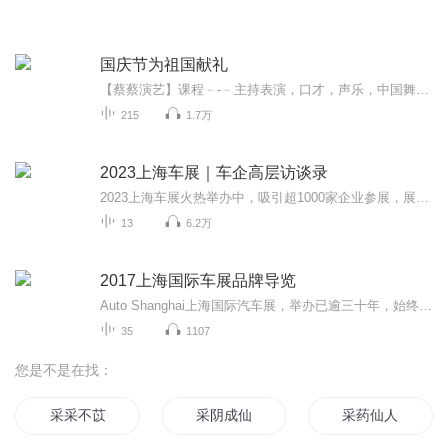
国庆节为祖国献礼
【蔡蔡演艺】课程﹣-﹣主持表演，口才，声乐，中国舞，民族舞。独特的小舞台，专业的录音棚，每一位同学都能成为优秀的小明星。独特的教学模式，轻松上课，快乐学习！知名主持人，舞蹈家，高级教师任职授课！江南总校：河沟街42号三楼 18545856430江北分校...
215
1.7万
2023上海车展｜车企高层访谈录
2023上海车展火热举办中，吸引超1000家企业参展，展出面积超过36万平方米，更有百余款全球首发车亮相！本次喜马拉雅独家特邀10+位汽车行业高管，面对面碰撞交流，为大家揭秘未来汽车行业新趋势，深度解读未来汽车行业的发展蓝图！合作品牌车企高层亮相
13
6.2万
2017上海国际车展品牌导览
Auto Shanghai上海国际汽车展，举办已逾三十年，始终关注全球汽车行业的最新变革与发展，聚焦新技术、新趋势、新产品给人类生活带来的无限可能。随着新能源汽车产业链发展，目前中国在新能源汽车规模上已超越美国成为世界最大的市场；此外，智能汽车、移动...
35
1107
您是不是在找：
采采不苡
采阴成仙
采药仙人