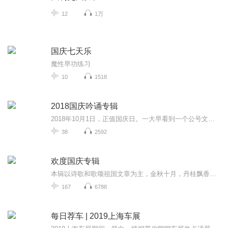
12
1万
国庆七天乐
魔性早功练习
10
1518
2018国庆吟诵专辑
2018年10月1日，正值国庆日。一大早看到一个公号文章，正是文天祥的《己卯十月一日至燕越五日罹狴犴有感而赋》。当然，彼十一非当今的十一。不过数字的巧合还是让人感触，今天拿来读一读，体味一番历史英杰的民族情怀，恰也当时。 根据诗题来看，这组诗是写于十月一日至十月五日之间，是文天祥被俘之后所作，这些诗作不仅有凛凛正气，更也能看的到他百端交集的复杂情感。另一首于右任先生的《望大陆》，微信公号有称《望乡》，一句“山之上国之殇”荡气回肠，一并兴起拿来读了一读。仓促间多有瑕疵...
38
2592
欢度国庆专辑
本辑以诗歌和歌颂祖国文章为主，金秋十月，丹桂飘香，在这个充满丰收喜悦的季节里，我们满怀激动和自豪，迎来了中华人民共和国76周年华诞。这不仅是一个庄重的纪念日，更是全体中华儿女共同欢庆的盛大的节日，承载着深厚的民族情感和历史意义.
167
6788
每日荐车 | 2019上海车展