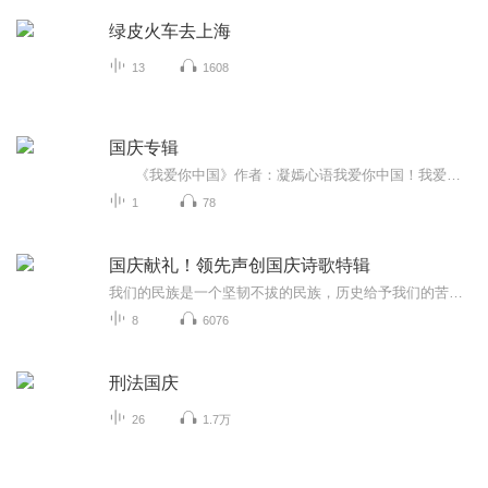
绿皮火车去上海
13
1608
国庆专辑
《我爱你中国》作者：凝嫣心语我爱你中国！我爱你春天蓬勃的秧苗；我爱你秋日金黄的硕果。我爱你中国！我爱你青松气质，我爱你红梅品格！我爱你家乡的甜蔗好像乳汁滋润着我的心窝。我爱你中国，我要把最美的歌儿献给你，我的母亲我的祖国。我爱你中国，我爱...
1
78
国庆献礼！领先声创国庆诗歌特辑
我们的民族是一个坚韧不拔的民族，历史给予我们的苦难都变成了闪着金光的勋章！我们的国家是一个龙腾虎跃的国家，那条巨龙正以不可阻挡之势崛起于神奇的东方！------------------------------------------------值此祖国70周年华诞之际，领先声创以诗歌向祖国献礼！用我们的声音、用我们的热血、用我们的灵魂诵读经典爱国篇章，歌颂我们的祖国！永远繁荣富强！
8
6076
刑法国庆
26
1.7万