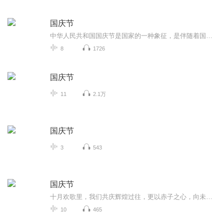
国庆节
中华人民共和国国庆节是国家的一种象征，是伴随着国家的出现而出现的。让我们用诗歌朗诵歌颂祖国的繁荣富强，国泰民安。
8
1726
国庆节
11
2.1万
国庆节
3
543
国庆节
十月欢歌里，我们共庆辉煌过往，更以赤子之心，向未来书写滚烫的誓言——这盛世，值得我们以热爱相拥。
10
465