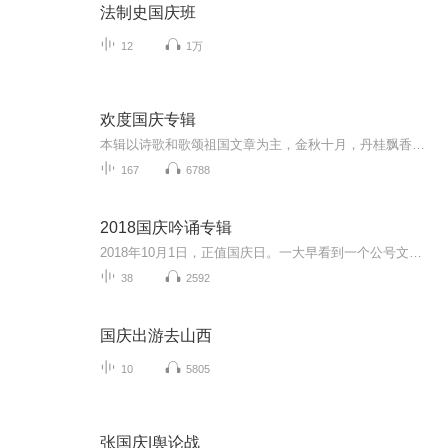
法制史国庆班
12
1万
欢度国庆专辑
本辑以诗歌和歌颂祖国文章为主，金秋十月，丹桂飘香，在这个充满丰收喜悦的季节里，我们满怀激动和自豪，迎来了中华人民共和国76周年华诞。这不仅是一个庄重的纪念日，更是全体中华儿女共同欢庆的盛大的节日，承载着深厚的民族情感和历史意义.
167
6788
2018国庆吟诵专辑
2018年10月1日，正值国庆日。一大早看到一个公号文章，正是文天祥的《己卯十月一日至燕越五日罹狴犴有感而赋》。当然，彼十一非当今的十一。不过数字的巧合还是让人感触，今天拿来读一读，体味一番历史英杰的民族情怀，恰也当时。 根据诗题来看，这组诗是写于十月一日至十月五日之间，是文天祥被俘之后所作，这些诗作不仅有凛凛正气，更也能看的到他百端交集的复杂情感。另一首于右任先生的《望大陆》，微信公号有称《望乡》，一句“山之上国之殇”荡气回肠，一并兴起拿来读了一读。仓促间多有瑕疵...
38
2592
国庆出游去山西
10
5805
张国庆|舆论战