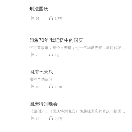
刑法国庆
26
1.7万
印象70年 我记忆中的国庆
忆往昔故事，观今日变迹；七十年华夏光景，新时代发展变迁。用声音走过时间的长河，以温度感受记忆中的故事。
7
1万
国庆七天乐
魔性早功练习
10
1518
国庆特别晚会
《原创》：《国庆特别晚会》为展现国庆的喜庆与祖国的深情我将以具体的场景切入从清晨升旗的庄严到街头巷尾的欢庆到历史与当下的交融，用优美的笔触传递对祖国的热爱与自豪！用诗歌和情感美文形式，歌颂祖国的繁荣富强，祝人民幸福安康！
12
2.9万