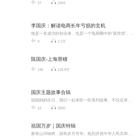
37
2264
李国庆：解读电商长年亏损的玄机
他是一名成功的创业者，也是一个电商圈中的“真性情”。他就是当当网创始人、CEO李国庆。优米网创始人王利芬深度对话李国庆，探求电商激烈竞争中的玄机和机遇，探究当当网的商业模式和发展前景，探寻李国庆曾经不为人知的创业苦旅与人格魅力。 课时1 解读电商长年亏损的玄机(21分钟) 课时2电商品类之争？李国庆不想说的秘密(12分钟) 课时3当当开拓服装市场的“三板斧”(16分钟) 课时4再谈美国上市“潜规则”的教训(23分钟) 课时5“不善交际”的李国庆(14分钟) 课时6首忆下海动机与创业心酸史(27分钟) 课时7再忆少年时代“苦出身”(11分钟) 课时8我的个人、商业与社会价值观(20分钟) 课时9畅想退休后的公益梦(10分钟)
9
2.2万
陈国庆-上海滑稽
149
126.8万
国庆主题故事合辑
祖国妈妈生日，我们一起来听一听系列故事。不仅仅有《我的祖国》，还有红军故事，也有关于战争的故事，让大家体会到和平年代的不易。
12
2600
祖国万岁｜国庆特辑
家有山河锦绣，国有岁月芳华。热烈庆祝中华人民共和国成立73周年！