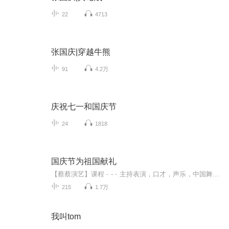
22
4713
张国庆|穿越牛熊
91
4.2万
庆祝七一和国庆节
24
1818
国庆节为祖国献礼
【蔡蔡演艺】课程﹣-﹣主持表演，口才，声乐，中国舞，民族舞。独特的小舞台，专业的录音棚，每一位同学都能成为优秀的小明星。独特的教学模式，轻松上课，快乐学习！知名主持人，舞蹈家，高级教师任职授课！江南总校：河沟街42号三楼 18545856430江北分校...
215
1.7万
我叫tom