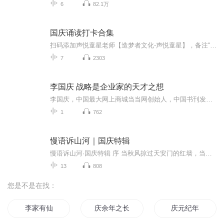
6
82.1万
国庆诵读打卡合集
扫码添加声悦童星老师【造梦者文化-声悦童星】，备注“诵读打卡”报名，已添加好友的，直接发送“诵读打卡”报名，报名成功后进入社群。
7
2303
李国庆 战略是企业家的天才之想
李国庆，中国最大网上商城当当网创始人，中国书刊发行业协会副会长。1993年创办“北京科文经贸总公司”，1995年在美国创办“科文实业集团”，主要从事有关中国数据库产品销售以及国际版权贸易及国际合作出版。1997年与美国IDG数据集团、卢森堡剑桥控股集团先后成立“北京科文国略信息技术公司”、“北京科文书业信息技术公司”。1999年创办当当网上书店，任联合总裁。【课程要点】...
1
762
慢语诉山河｜国庆特辑
慢语诉山河·国庆特辑 序 当秋风掠过天安门的红墙，当桂香漫过万里长江的碧波，我总愿慢下脚步，以声为笔，轻轻描摹这山河的模样。 不必追赶喧嚣的潮，也无需堆砌华丽的词——这一辑里，每一段朗诵都是心底的低语：是对着塞北草原的星子说“国泰”，是向着...
13
808
您是不是在找：
李家有仙
庆余年之长歌行
庆元纪年