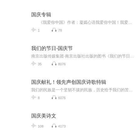
国庆专辑
《我爱你中国》作者：凝嫣心语我爱你中国！我爱你春天蓬勃的秧苗；我爱你秋日金黄的硕果。我爱你中国！我爱你青松气质，我爱你红梅品格！我爱你家乡的甜蔗好像乳汁滋润着我的心窝。我爱你中国，我要把最美的歌儿献给你，我的母亲我的祖国。我爱你中国，我爱...
1
78
我们的节日-国庆节
南京出版传媒集团·南京出版社出版的图书《我们的节日》通过对中国节日文化和节日意义进行深度的挖掘，面向青少年群体构建独具特色的栏目内容，以此丰富春节、元宵节、清明节、端午节、七夕节、中秋节、重阳节等传统节日；六一节、教师节、国庆节等新兴节日的文化内涵和表现形式。促进青少年形成新的节日习俗，提升节日仪式感、认同感。音频作品由金陵朗读者联盟志愿者朗诵，南京音像出版社、金陵图书馆联合制作。
35
8076
国庆献礼！领先声创国庆诗歌特辑
我们的民族是一个坚韧不拔的民族，历史给予我们的苦难都变成了闪着金光的勋章！我们的国家是一个龙腾虎跃的国家，那条巨龙正以不可阻挡之势崛起于神奇的东方！------------------------------------------------值此祖国70周年华诞之际，领先声创以诗歌向祖国献礼！用我们的声音、用我们的热血、用我们的灵魂诵读经典爱国篇章，歌颂我们的祖国！永远繁荣富强！
8
6076
国庆美诗文
108
4173