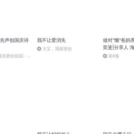
先声创国庆诗
我不让爱消失
做对"懒"爸妈
奕斐|分享人 
大宝，我很害怕
我亲爱的祖国》温
第8集