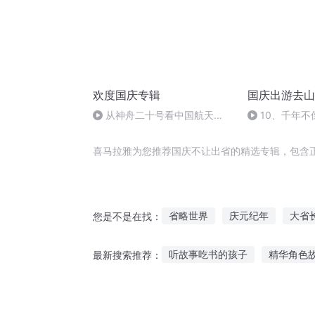
欢度国庆专辑
国庆出游去山
从神舟二十号看中国航天
10、千年不
的“隐形实力”
喜马拉雅为您推荐国庆不让出省的精选专辑，包含
省略世界
庆元纪年
大省
您是不是在找：
一人有庆
庆余年之长歌行
听故事吃书的孩子
精华角色
最新搜索推荐：
天际省的打工者
重庆儿女
原谅睡前故事免费听
晚上听