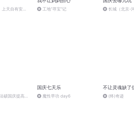
我不让妈妈担心
国庆去哪儿玩
，上天自有安
工地“寻宝”记
长城（北京-
s own
nts|妳盡管善良，上
国庆七天乐
不让灵魂缺了
成法硕国庆提高班
魔性早功 day6
(终)奇迹
2)