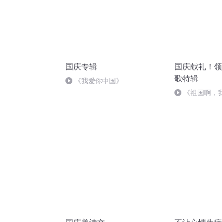
国庆专辑
国庆献礼！领
歌特辑
《我爱你中国》
《祖国啊，
婉