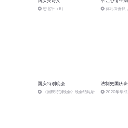
国庆美诗文
不让心情生病
想北平（6）
你尽管善良
排|God has hi
arrangeme
天自有安排
国庆特别晚会
法制史国庆班
《国庆特别晚会》晚会结尾语
2020年华
法制史马志冰 (1