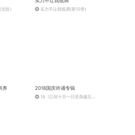
实力不让我低调
河北段）
实力不让我低调(第10章)
供养
2018国庆吟诵专辑
18《己卯十月一日至燕越五
日罹狴犴有感而赋》组律18首
文天祥 自由吟诵