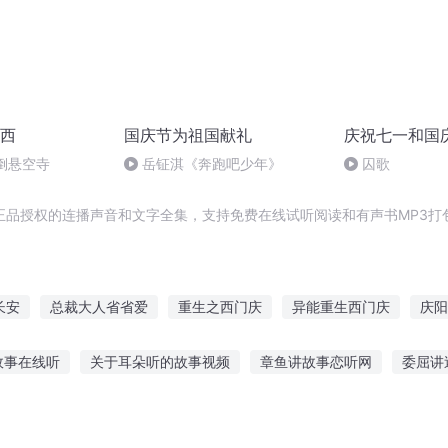
西
国庆节为祖国献礼
庆祝七一和国
倒悬空寺
岳钲淇《奔跑吧少年》
囚歌
正品授权的连播声音和文字全集，支持免费在线试听阅读和有声书MP3打
长安
总裁大人省省爱
重生之西门庆
异能重生西门庆
庆阳
大庆皇太子
穿越之大庆帝国
普天同庆
庆云传奇
天际省
故事在线听
关于耳朵听的故事视频
章鱼讲故事恋听网
委屈讲
鬼故事睡觉倒霉
听藏族男女故事视频大全
听一首鬼故事
听故