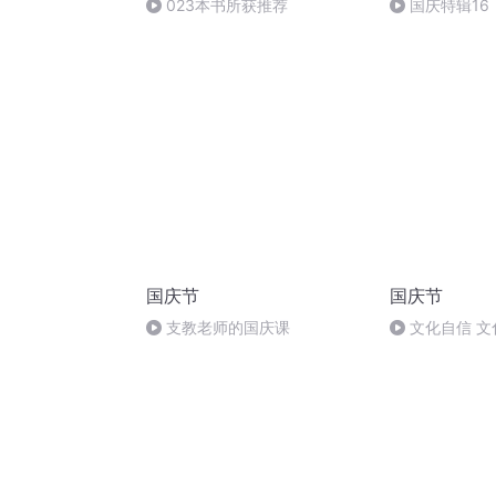
023本书所获推荐
国庆特辑16
胡 东方红+一
国庆节
国庆节
支教老师的国庆课
文化自信 文