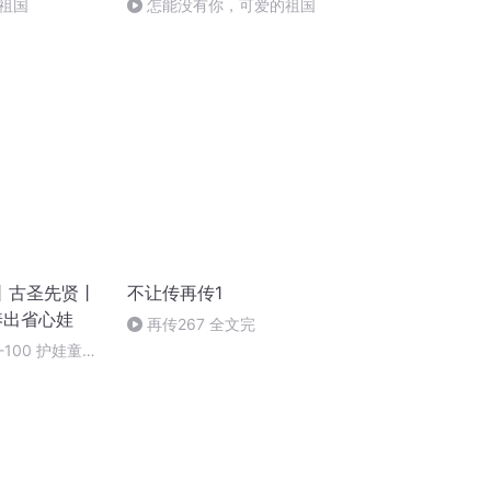
祖国
怎能没有你，可爱的祖国
丨古圣先贤丨
不让传再传1
养出省心娃
再传267 全文完
100 护娃童心