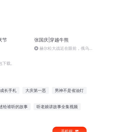
庆节
张国庆|穿越牛熊
赫尔松大战近在眼前，俄乌冲
突的关键之战，将会如何发展？
包下载。
成长手札
大庆第一恶
男神不是省油灯
的传说
重生西门庆
安庆年记事
述给谁听的故事
听老娘讲故事全集视频
事女人生儿子视频
听幼儿故事小熊最好爸爸
手机端