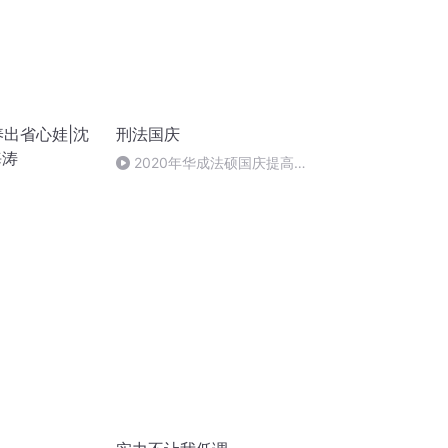
养出省心娃|沈
刑法国庆
海涛
2020年华成法硕国庆提高班
刑法陈 (26)