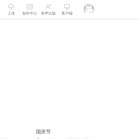
上传
创作中心
有声出版
客户端
国庆节