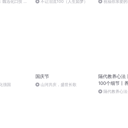
：魏迅化口技 二
不让泪流100（人生如梦）
祝福你亲爱的
般唱法和原生态
国庆节
隔代教养心法
100个细节丨
化强国
山河共庆，盛世长歌
隔代教养心法-
不受伤（下）