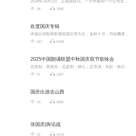
2018年10月1日，正值国庆日。一大早看到一个公号文章，正是文天祥的《己卯十月一日至燕越五日罹狴犴有感而赋》。当然，彼十一非当今的十一。不过数字的巧合还是让人感触，今天拿来读一读，体味一番历史英杰的民族情怀，恰也当时。 根据诗题来看，这组诗是写于十月一日至十月五日之间，是文天祥被俘之后所作，这些诗作不仅有凛凛正气，更也能看的到他百端交集的复杂情感。另一首于右任先生的《望大陆》，微信公号有称《望乡》，一句“山之上国之殇”荡气回肠，一并兴起拿来读了一读。仓促间多有瑕疵...
38
2592
欢度国庆专辑
本辑以诗歌和歌颂祖国文章为主，金秋十月，丹桂飘香，在这个充满丰收喜悦的季节里，我们满怀激动和自豪，迎来了中华人民共和国76周年华诞。这不仅是一个庄重的纪念日，更是全体中华儿女共同欢庆的盛大的节日，承载着深厚的民族情感和历史意义.
167
6788
2025中国朗诵联盟中秋国庆双节歌咏会
总策划：凤雏生；总监制：静心；总导演：化虹；执行总监：莺子；执行导演：橙夏；主持人：静心、化虹、橙夏
37
1367
国庆出游去山西
10
5805
张国庆|舆论战
22
4713