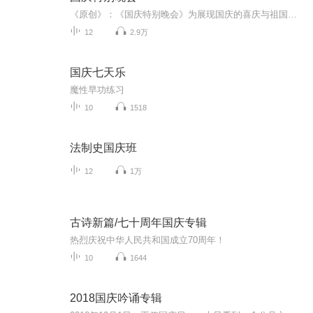
《原创》：《国庆特别晚会》为展现国庆的喜庆与祖国的深情我将以具体的场景切入从清晨升旗的庄严到街头巷尾的欢庆到历史与当下的交融，用优美的笔触传递对祖国的热爱与自豪！用诗歌和情感美文形式，歌颂祖国的繁荣富强，祝人民幸福安康！
12
2.9万
国庆七天乐
魔性早功练习
10
1518
法制史国庆班
12
1万
古诗新篇/七十周年国庆专辑
热烈庆祝中华人民共和国成立70周年！
10
1644
2018国庆吟诵专辑