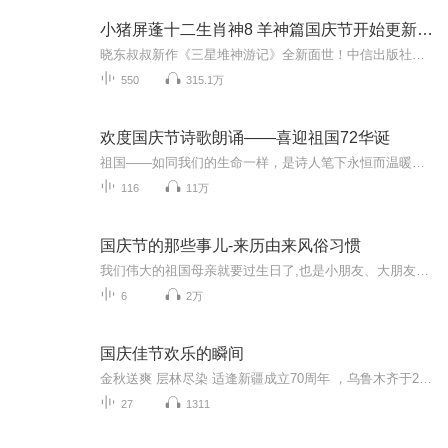
小猪屏蓬十二生肖神8 羊神篇国庆节开始更新啦！
晓东叔叔新作《三星堆神游记》全新面世！中信出版社出版！京东当当淘宝均有售！点蓝色字收听——《小猪屏蓬爆笑日记2024》《小猪屏蓬爆笑日记2》《小猪屏蓬爆笑日记1》让你笑得喘不上气！《我进故宫当富翁——小猪屏蓬故宫财商笔记》教你成为大富翁！《小...
550
315.1万
欢度国庆节诗歌朗诵——喜迎祖国72华诞
祖国——如同我们的生命一样，是诗人笔下永恒而温暖的主题。在祖国72周年华诞来临之际，特创建这个诗歌朗诵专辑，诵读经典爱国篇章，和大家一起歌颂祖国，向国庆的献礼！祝愿伟大的祖国繁荣富强，祝愿大家国庆节快乐，度过平安快乐的黄金周假期！
116
11万
国庆节的那些事儿-来历由来风俗习惯
我们伟大的祖国母亲就要过生日了,也是小朋友、大朋友们最喜欢的“国庆小长假”或说“黄金周”还有说”国庆7天乐”的，说法真是不一而足。那么“国庆节”是怎么来的？自古以来国庆节怎么庆贺？新中国国庆节的来历，以及新中国国庆节的庆贺方式又有哪些呢？ ...
6
2万
国庆佳节欢乐的瞬间
金秋送爽 层林尽染 适逢新疆成立70周年 ，乌鲁木齐于2025年9月23日迎来党中央和习大大带领的慰问团。新疆各族群众欢欣鼓舞，热烈欢迎。
27
1311