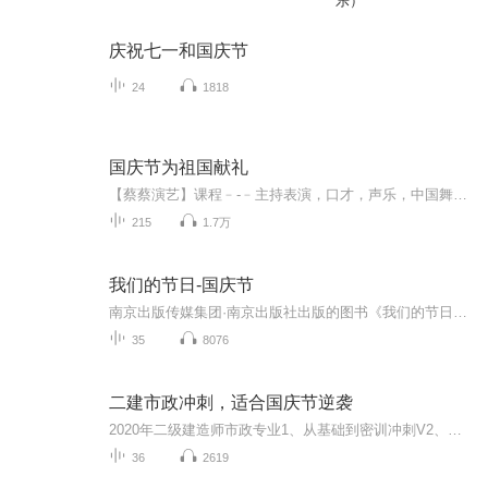
乐）
庆祝七一和国庆节
24
1818
国庆节为祖国献礼
【蔡蔡演艺】课程﹣-﹣主持表演，口才，声乐，中国舞，民族舞。独特的小舞台，专业的录音棚，每一位同学都能成为优秀的小明星。独特的教学模式，轻松上课，快乐学习！知名主持人，舞蹈家，高级教师任职授课！江南总校：河沟街42号三楼 18545856430江北分校...
215
1.7万
我们的节日-国庆节
南京出版传媒集团·南京出版社出版的图书《我们的节日》通过对中国节日文化和节日意义进行深度的挖掘，面向青少年群体构建独具特色的栏目内容，以此丰富春节、元宵节、清明节、端午节、七夕节、中秋节、重阳节等传统节日；六一节、教师节、国庆节等新兴节日的文化内涵和表现形式。促进青少年形成新的节日习俗，提升节日仪式感、认同感。音频作品由金陵朗读者联盟志愿者朗诵，南京音像出版社、金陵图书馆联合制作。
35
8076
二建市政冲刺，适合国庆节逆袭
2020年二级建造师市政专业1、从基础到密训冲刺V2、从精华课程到超压密押V3、0基础同步更新v4、持续更新到2020年考试V5、只要你跟着学让你一次稳拿证V6、渠道超压压题，超压三页纸等独家绝密压题!
36
2619