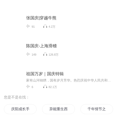
张国庆|穿越牛熊
91
4.2万
陈国庆-上海滑稽
149
126.8万
祖国万岁｜国庆特辑
家有山河锦绣，国有岁月芳华。热烈庆祝中华人民共和国成立73周年！
6
82.1万
您是不是在找：
庆阳成长手札
异能重生西门庆
千年情节之三生三