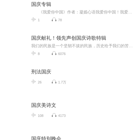
国庆专辑
《我爱你中国》作者：凝嫣心语我爱你中国！我爱你春天蓬勃的秧苗；我爱你秋日金黄的硕果。我爱你中国！我爱你青松气质，我爱你红梅品格！我爱你家乡的甜蔗好像乳汁滋润着我的心窝。我爱你中国，我要把最美的歌儿献给你，我的母亲我的祖国。我爱你中国，我爱...
1
78
国庆献礼！领先声创国庆诗歌特辑
我们的民族是一个坚韧不拔的民族，历史给予我们的苦难都变成了闪着金光的勋章！我们的国家是一个龙腾虎跃的国家，那条巨龙正以不可阻挡之势崛起于神奇的东方！------------------------------------------------值此祖国70周年华诞之际，领先声创以诗歌向祖国献礼！用我们的声音、用我们的热血、用我们的灵魂诵读经典爱国篇章，歌颂我们的祖国！永远繁荣富强！
8
6076
刑法国庆
26
1.7万
国庆美诗文
108
4173
国庆特别晚会