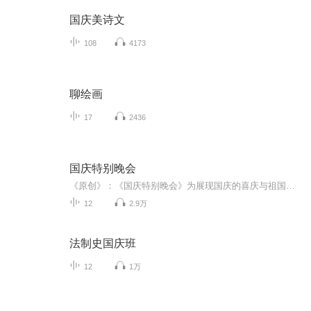
国庆美诗文
108
4173
聊绘画
17
2436
国庆特别晚会
《原创》：《国庆特别晚会》为展现国庆的喜庆与祖国的深情我将以具体的场景切入从清晨升旗的庄严到街头巷尾的欢庆到历史与当下的交融，用优美的笔触传递对祖国的热爱与自豪！用诗歌和情感美文形式，歌颂祖国的繁荣富强，祝人民幸福安康！
12
2.9万
法制史国庆班
12
1万