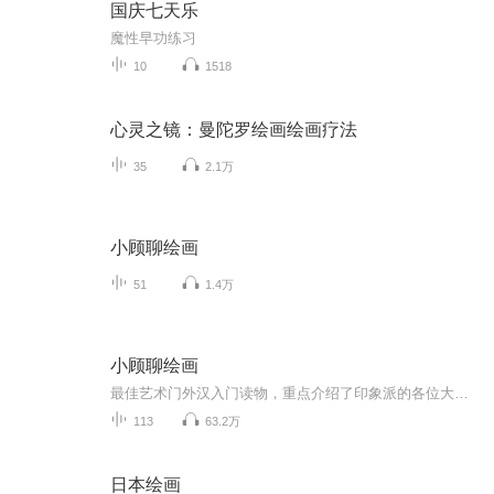
国庆七天乐
魔性早功练习
10
1518
心灵之镜：曼陀罗绘画绘画疗法
35
2.1万
小顾聊绘画
51
1.4万
小顾聊绘画
最佳艺术门外汉入门读物，重点介绍了印象派的各位大师and师太，只是由于不方便上图，喜欢的朋友还是得手勤快点儿，买本原书看看。本书共有二卷，共分为16节，从顺序上，为了方便承前启后，做了一些调整，为了特别突出两位艺术家，疯子梵高和女师太莫里索，他们两位的配乐选的特别一些。 这里再做一个小小的广告，如果对绘画比较感兴趣的朋友，可以搜索订阅我的同学“北望书斋”吴老师的原创作品《晨曦中的露珠.吴说美术史》，吴老师声音优美，美术见地深厚专业，可以更为系统地了解美术史。
113
63.2万
日本绘画