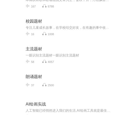
167
6788
校园题材
专注儿童成长故事，在学校结交好友，在有趣的事中收获知识与道理
16
1008
主流题材
一眼识别主流题材一眼识别主流题材
58
4057
朗诵题材
37
2500
AI绘画实战
人工智能已经悄然进入我们的生活,AI绘画工具就是最佳例证。在这个AI绘画实战课程中,我们将教你玩转AI绘画工具。我们将教你如何制作自己的logo，如何制作海报，制作儿童绘图。学了本门课程后，你将可以制作属于自己的绘画作品