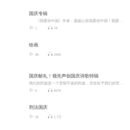
国庆专辑
《我爱你中国》作者：凝嫣心语我爱你中国！我爱你春天蓬勃的秧苗；我爱你秋日金黄的硕果。我爱你中国！我爱你青松气质，我爱你红梅品格！我爱你家乡的甜蔗好像乳汁滋润着我的心窝。我爱你中国，我要把最美的歌儿献给你，我的母亲我的祖国。我爱你中国，我爱...
1
78
绘画
89
2845
国庆献礼！领先声创国庆诗歌特辑
我们的民族是一个坚韧不拔的民族，历史给予我们的苦难都变成了闪着金光的勋章！我们的国家是一个龙腾虎跃的国家，那条巨龙正以不可阻挡之势崛起于神奇的东方！------------------------------------------------值此祖国70周年华诞之际，领先声创以诗歌向祖国献礼！用我们的声音、用我们的热血、用我们的灵魂诵读经典爱国篇章，歌颂我们的祖国！永远繁荣富强！
8
6076
刑法国庆
26
1.7万