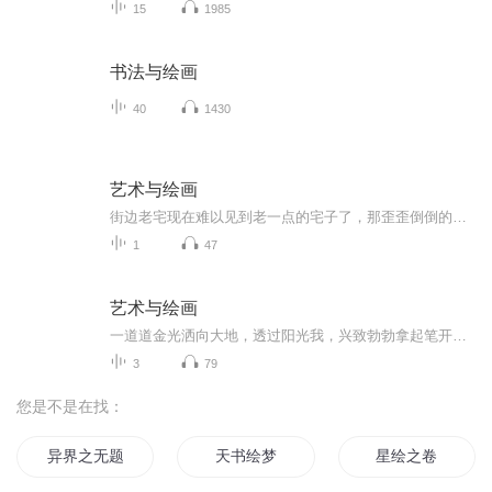
15
1985
书法与绘画
40
1430
艺术与绘画
街边老宅现在难以见到老一点的宅子了，那歪歪倒倒的，像大小不一的蒜瓣拥挤在一起的形态，形成一种视觉节奏，让人萌发绘画的欲望。虽然破旧，但是，经过岁月的洗礼特显自然，比起当今盖的规划好的宅子耐看的多，有味道的多，耐人寻味的多。
1
47
艺术与绘画
一道道金光洒向大地，透过阳光我，兴致勃勃拿起笔开始创作，山山水水，让山与水交融，艺术修炼，才可笔笔精到，耐人寻味无穷。
3
79
您是不是在找：
异界之无题
天书绘梦
星绘之卷