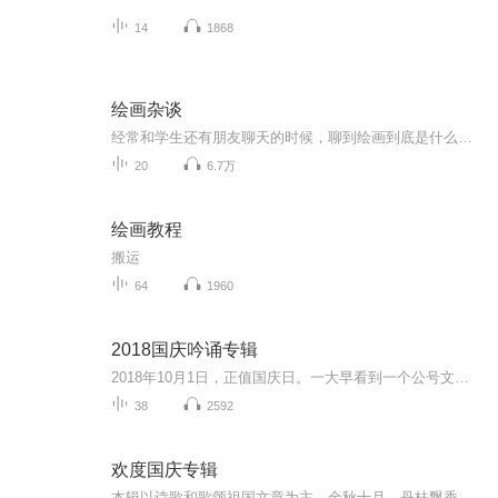
14
1868
绘画杂谈
经常和学生还有朋友聊天的时候，聊到绘画到底是什么？包含什么内容？ 绘画的历史进程？ 我们研究绘画以后要干什么？ 绘画的目的是什么？所以借现在的网络平台聊一聊绘画的历史，发展，绘画的技法。我们知道史前就有洞穴壁画，之后产生了宗教绘画，到欧洲为王权服务的古典绘画，到后来受弗洛伊德的影响产生了现代表现主义绘画，一直到近现代的后现代主义绘画。随着社会科学的发展，绘画的技法，思想也在不断的进步，我们把这些进行了一部分语音的总结，从讲座和讲课的形式节选的语音片断，所以在内容上还没有规纳和...
20
6.7万
绘画教程
搬运
64
1960
2018国庆吟诵专辑
2018年10月1日，正值国庆日。一大早看到一个公号文章，正是文天祥的《己卯十月一日至燕越五日罹狴犴有感而赋》。当然，彼十一非当今的十一。不过数字的巧合还是让人感触，今天拿来读一读，体味一番历史英杰的民族情怀，恰也当时。 根据诗题来看，这组诗是写于十月一日至十月五日之间，是文天祥被俘之后所作，这些诗作不仅有凛凛正气，更也能看的到他百端交集的复杂情感。另一首于右任先生的《望大陆》，微信公号有称《望乡》，一句“山之上国之殇”荡气回肠，一并兴起拿来读了一读。仓促间多有瑕疵...
38
2592
欢度国庆专辑
本辑以诗歌和歌颂祖国文章为主，金秋十月，丹桂飘香，在这个充满丰收喜悦的季节里，我们满怀激动和自豪，迎来了中华人民共和国76周年华诞。这不仅是一个庄重的纪念日，更是全体中华儿女共同欢庆的盛大的节日，承载着深厚的民族情感和历史意义.