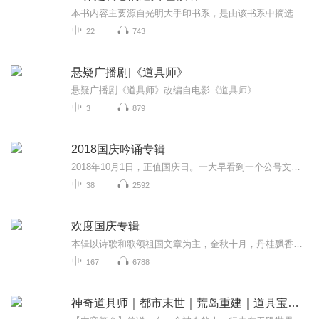
本书内容主要源自光明大手印书系，是由该书系中摘选出大手艺文化在当代生活中能带来直接妙用的精华内容编撰而成，作为该书系智慧的延伸，具有不可取替的意义。它透过简洁、平实的语言，对人生、死亡、无常、选择、价值、命运、欲望、成功、苦难等人生命题...
22
743
悬疑广播剧|《道具师》
悬疑广播剧《道具师》改编自电影《道具师》...
3
879
2018国庆吟诵专辑
2018年10月1日，正值国庆日。一大早看到一个公号文章，正是文天祥的《己卯十月一日至燕越五日罹狴犴有感而赋》。当然，彼十一非当今的十一。不过数字的巧合还是让人感触，今天拿来读一读，体味一番历史英杰的民族情怀，恰也当时。 根据诗题来看，这组诗是写于十月一日至十月五日之间，是文天祥被俘之后所作，这些诗作不仅有凛凛正气，更也能看的到他百端交集的复杂情感。另一首于右任先生的《望大陆》，微信公号有称《望乡》，一句“山之上国之殇”荡气回肠，一并兴起拿来读了一读。仓促间多有瑕疵...
38
2592
欢度国庆专辑
本辑以诗歌和歌颂祖国文章为主，金秋十月，丹桂飘香，在这个充满丰收喜悦的季节里，我们满怀激动和自豪，迎来了中华人民共和国76周年华诞。这不仅是一个庄重的纪念日，更是全体中华儿女共同欢庆的盛大的节日，承载着深厚的民族情感和历史意义.
167
6788
神奇道具师｜都市末世｜荒岛重建｜道具宝贝｜VIP免费｜多人有声剧