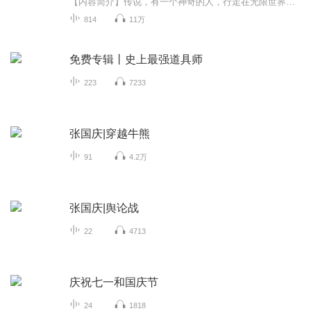
【内容简介】传说，有一个神奇的人，行走在无限世界，用无数神奇的道具与人交换奇珍异宝，大家都称呼其为：神奇道具师。【购买须知】1、本作品为付费有声书，购买成功后，即可收听。2、版权归原作者所有，严禁翻录成任何形式，严禁在任何第三方平台传播，...
814
11万
免费专辑丨史上最强道具师
223
7233
张国庆|穿越牛熊
91
4.2万
张国庆|舆论战
22
4713
庆祝七一和国庆节
24
1818