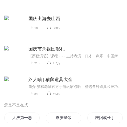
国庆出游去山西
10
5805
国庆节为祖国献礼
【蔡蔡演艺】课程﹣-﹣主持表演，口才，声乐，中国舞，民族舞。独特的小舞台，专业的录音棚，每一位同学都能成为优秀的小明星。独特的教学模式，轻松上课，快乐学习！知名主持人，舞蹈家，高级教师任职授课！江南总校：河沟街42号三楼 18545856430江北分校...
215
1.7万
路人喵 | 猫鼠道具大全
简介:猫和老鼠官方手游玩家必听，精选各种道具和技巧！专门为在猫和老鼠官方手游中陷于困镜的玩家设计，助玩家连赢几局！更新时间:每周一、周二、周三、周四和周五，8:00更新，集数无限作者简介:李承熙，男，2009年12月22日出生，学习于万泉小学四年2班作品:宇宙飞虎历险记系列、猫和老鼠·①、②猫鼠学院、大盗贼、神探日记赞助方:L朴实弱椅子，欢迎大家收听>猫和老鼠<>猫和老鼠游戏小技巧<
84
4633
您是不是在找：
大庆第一恶
嘉庆皇帝
庆阳成长手札