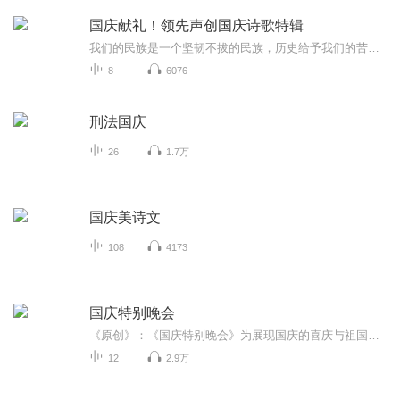
国庆献礼！领先声创国庆诗歌特辑
我们的民族是一个坚韧不拔的民族，历史给予我们的苦难都变成了闪着金光的勋章！我们的国家是一个龙腾虎跃的国家，那条巨龙正以不可阻挡之势崛起于神奇的东方！------------------------------------------------值此祖国70周年华诞之际，领先声创以诗歌向祖国献礼！用我们的声音、用我们的热血、用我们的灵魂诵读经典爱国篇章，歌颂我们的祖国！永远繁荣富强！
8
6076
刑法国庆
26
1.7万
国庆美诗文
108
4173
国庆特别晚会
《原创》：《国庆特别晚会》为展现国庆的喜庆与祖国的深情我将以具体的场景切入从清晨升旗的庄严到街头巷尾的欢庆到历史与当下的交融，用优美的笔触传递对祖国的热爱与自豪！用诗歌和情感美文形式，歌颂祖国的繁荣富强，祝人民幸福安康！
12
2.9万