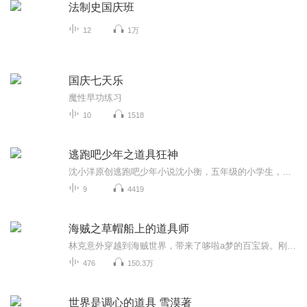
法制史国庆班
12
1万
国庆七天乐
魔性早功练习
10
1518
逃跑吧少年之道具狂神
沈小洋原创逃跑吧少年小说沈小衡，五年级的小学生，逃跑吧少年骨灰级菜鸟，然而，这个暑假，他发现自己的游戏有什么不一样！从在游戏中的实力疯狂飙升，到在现实中召唤道具卡，沈小衡在逃跑吧少年里达到了巅峰，成为了神话！然而这一切的背后，都是因为一个系统，这个系统改变了他，一直帮助着他....作者：沈小洋FM（不是万里洋了，终于不是他了啊哈哈哈）演播：沈小洋FM
9
4419
海贼之草帽船上的道具师
林克意外穿越到海贼世界，带来了哆啦a梦的百宝袋。刚巧碰上了出海的，还未觉醒真正【人人果实幻兽种·太阳王形态】的果实能力，依旧还是橡胶果实的路飞。既然如此，那我便跟着这位未来的海贼王一起领略一下这海贼世界...【追上作者小说进度了，求支持】
476
150.3万
世界是调心的道具 雪漠著