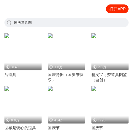
打开APP
国庆道具图
3149
1.6万
2.8万
活道具
国庆特辑（国庆节快
精灵宝可梦道具图鉴
乐）
（自创）
8.8万
4542
1726
世界是调心的道具
国庆节
国庆节