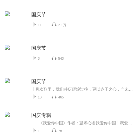
国庆节
11
2.1万
国庆节
3
543
国庆节
十月欢歌里，我们共庆辉煌过往，更以赤子之心，向未来书写滚烫的誓言——这盛世，值得我们以热爱相拥。
10
465
国庆专辑
《我爱你中国》作者：凝嫣心语我爱你中国！我爱你春天蓬勃的秧苗；我爱你秋日金黄的硕果。我爱你中国！我爱你青松气质，我爱你红梅品格！我爱你家乡的甜蔗好像乳汁滋润着我的心窝。我爱你中国，我要把最美的歌儿献给你，我的母亲我的祖国。我爱你中国，我爱...
1
78