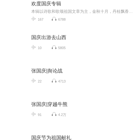
欢度国庆专辑
本辑以诗歌和歌颂祖国文章为主，金秋十月，丹桂飘香，在这个充满丰收喜悦的季节里，我们满怀激动和自豪，迎来了中华人民共和国76周年华诞。这不仅是一个庄重的纪念日，更是全体中华儿女共同欢庆的盛大的节日，承载着深厚的民族情感和历史意义.
167
6788
国庆出游去山西
10
5805
张国庆|舆论战
22
4713
张国庆|穿越牛熊
91
4.2万
国庆节为祖国献礼