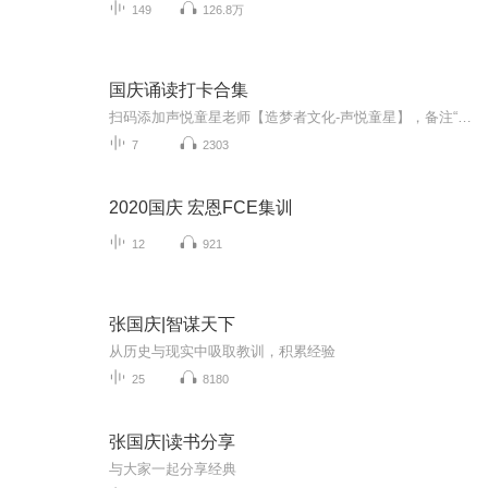
149
126.8万
国庆诵读打卡合集
扫码添加声悦童星老师【造梦者文化-声悦童星】，备注“诵读打卡”报名，已添加好友的，直接发送“诵读打卡”报名，报名成功后进入社群。
7
2303
2020国庆 宏恩FCE集训
12
921
张国庆|智谋天下
从历史与现实中吸取教训，积累经验
25
8180
张国庆|读书分享
与大家一起分享经典