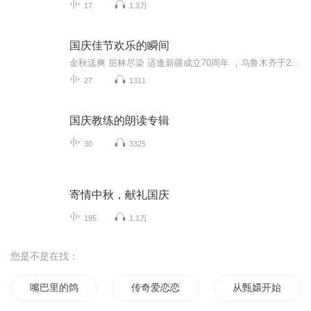
17
1.3万
国庆佳节欢乐的瞬间
金秋送爽 层林尽染 适逢新疆成立70周年 ，乌鲁木齐于2025年9月23日迎来党中央和习大大带领的慰问团。新疆各族群众欢欣鼓舞，热烈欢迎。
27
1311
国庆教练的朗读专辑
30
3325
寄情中秋，献礼国庆
195
1.1万
您是不是在找：
嘴巴里的鸽子
传奇爱恋恋恋不舍
从甄嬛开始