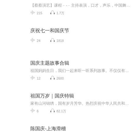
【蔡蔡演艺】课程﹣-﹣主持表演，口才，声乐，中国舞，民族舞。独特的小舞台，专业的录音棚，每一位同学都能成为优秀的小明星。独特的教学模式，轻松上课，快乐学习！知名主持人，舞蹈家，高级教师任职授课！江南总校：河沟街42号三楼 18545856430江北分校...
215
1.7万
庆祝七一和国庆节
24
1818
国庆主题故事合辑
祖国妈妈生日，我们一起来听一听系列故事。不仅仅有《我的祖国》，还有红军故事，也有关于战争的故事，让大家体会到和平年代的不易。
12
2600
祖国万岁｜国庆特辑
家有山河锦绣，国有岁月芳华。热烈庆祝中华人民共和国成立73周年！
6
82.1万
陈国庆-上海滑稽