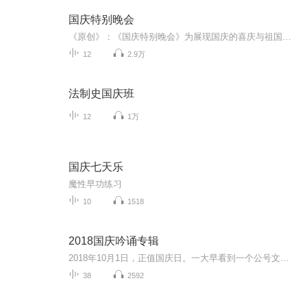
国庆特别晚会
《原创》：《国庆特别晚会》为展现国庆的喜庆与祖国的深情我将以具体的场景切入从清晨升旗的庄严到街头巷尾的欢庆到历史与当下的交融，用优美的笔触传递对祖国的热爱与自豪！用诗歌和情感美文形式，歌颂祖国的繁荣富强，祝人民幸福安康！
12
2.9万
法制史国庆班
12
1万
国庆七天乐
魔性早功练习
10
1518
2018国庆吟诵专辑
2018年10月1日，正值国庆日。一大早看到一个公号文章，正是文天祥的《己卯十月一日至燕越五日罹狴犴有感而赋》。当然，彼十一非当今的十一。不过数字的巧合还是让人感触，今天拿来读一读，体味一番历史英杰的民族情怀，恰也当时。 根据诗题来看，这组诗是写于十月一日至十月五日之间，是文天祥被俘之后所作，这些诗作不仅有凛凛正气，更也能看的到他百端交集的复杂情感。另一首于右任先生的《望大陆》，微信公号有称《望乡》，一句“山之上国之殇”荡气回肠，一并兴起拿来读了一读。仓促间多有瑕疵...
38
2592