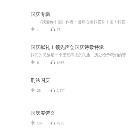
国庆专辑
《我爱你中国》作者：凝嫣心语我爱你中国！我爱你春天蓬勃的秧苗；我爱你秋日金黄的硕果。我爱你中国！我爱你青松气质，我爱你红梅品格！我爱你家乡的甜蔗好像乳汁滋润着我的心窝。我爱你中国，我要把最美的歌儿献给你，我的母亲我的祖国。我爱你中国，我爱...
1
78
国庆献礼！领先声创国庆诗歌特辑
我们的民族是一个坚韧不拔的民族，历史给予我们的苦难都变成了闪着金光的勋章！我们的国家是一个龙腾虎跃的国家，那条巨龙正以不可阻挡之势崛起于神奇的东方！------------------------------------------------值此祖国70周年华诞之际，领先声创以诗歌向祖国献礼！用我们的声音、用我们的热血、用我们的灵魂诵读经典爱国篇章，歌颂我们的祖国！永远繁荣富强！
8
6076
刑法国庆
26
1.7万
国庆美诗文
108
4173