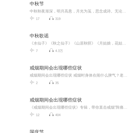
中秋节
中秋秋夜渐深，明月高悬，月光为笺，思念成诗。无论天涯咫尺，此刻共沐清辉，团圆与守望，都化作心底最暖的灯火。
17
319
中秋歌谣
《水仙子》《秋之仙子》《山居秋暝》《月姑娘，花姑娘》《月儿圆圆》《秋风吹吹》
7
4.3万
戒烟期间会出现哪些症状
戒烟期间会出现哪些症状 戒烟时身体在闹什么脾气？老中医给你说透了 老王最近把抽了二十年的烟戒了，结果天天跟吃了火药似的，老婆说他现在比更年期还难伺候。其实这不是老王的错，是身体里的"老烟枪"在闹罢工呢！今天咱们就用中医的视角，掰开了揉碎...
2
35
戒烟期间会出现哪些症状
《戒烟期间会出现哪些症状》专辑，带你直击戒烟“阵痛期”！11个音频，10个免费，1个付费，帮你搞懂戒烟能遇到啥。免费音频系统梳理10个常见症状，付费音频深度剖析，10篇干货组合拳，让你戒烟路上不迷茫。别等烟瘾犯了才后悔，现在就听，科学戒烟，健康生...
12
404
国庆节