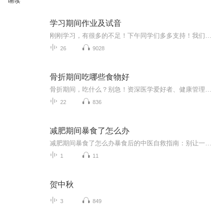
诵读
学习期间作业及试音
刚刚学习，有很多的不足！下午同学们多多支持！我们一起努力！
26
9028
骨折期间吃哪些食物好
骨折期间，吃什么？别急！资深医学爱好者、健康管理师，电子书达人教你一招！《骨折期间吃哪些食物好》系列专辑，带你了解骨折期间如何科学饮食，助力恢复。从中医西医角度，结合健康管理理念，让你轻松吃出健康，快人一步！骨折期间，吃对食物，恢复更快...
22
836
减肥期间暴食了怎么办
减肥期间暴食了怎么办暴食后的中医自救指南：别让一顿火锅毁掉你的减肥大计 看着体重秤上飙升的数字，正减肥的你突然想起昨晚那顿失控的烧烤——小龙虾配啤酒，烤馒头片蘸炼乳，最后还追加了半份芝士焗红薯。此刻肠子悔青的你，可能正在经历以下五个阶...
1
11
贺中秋
3
849