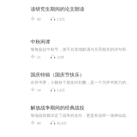
读研究生期间的论文朗读
80
1.5万
中秋闲谭
每每提起中秋节，便不自觉地默诵与月亮相关的诗句和故事来，因为中秋节里还有一个与月亮相关的美丽的传说呢！ 美丽的嫦娥姑娘和可爱的小玉兔就在月亮的广寒宫里住着，特别是在中秋节这天晚上，当一轮满月悄悄的挂在天边时，在广寒宫里、美丽的嫦娥姑娘抱着可爱的小玉兔就开活动起来，当我们与家人一起围聚在丰盛的晚餐桌旁、吃着丰盛的水果和共享月饼美食、不经意间抬头仰望天上的满月时，有眼亮的小朋友就会大叫起来：”哦，天哪，我看到月亮里面的嫦娥姐姐了，她还抱着个可爱的小兔兔和大家打招呼呢“！..… 中秋的传说和故事、闲谭古今梦落花，一起嗨聊吧...
11
1225
国庆特辑（国庆节快乐）
在评书界，小魏有个朋友叫刘鹏，是一个为评书努力的小伙子。在2021年国庆期间，他想弄个特辑，便烦劳我给他录个爱国题材的评书小段儿。这种事情，不是特殊情况，小魏一般不会拒绝，也就给其录了一个《鲁迅踢鬼》，等他传完，我再传到我的专辑里。另外，小...
14
1.6万
解放战争期间的经典战役
每场战役都决定了战争的走向，更是有这样一场神仙战役，我军仅以3万人的兵力大败敌军12万人的美械军团。在兵力和武器装备差距极大的情况下，我方将领是如何运筹帷幄赢下这场战争胜利的？这十场战役你都知道哪几个呢？
90
61.8万