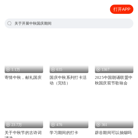
打开APP
关于开展中秋国庆期间
1.1万
635
1367
寄情中秋，献礼国庆
国庆中秋系列打卡活
2025中国朗诵联盟中
动（完结）
秋国庆双节歌咏会
23.7万
476
361
关于中秋节的古诗词
学习期间的打卡
辟谷期间可以抽烟吗