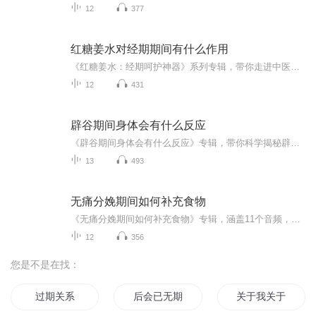
12
377
红糖姜水对经期期间有什么作用
《红糖姜水：经期呵护神器》系列专辑，带你走进中医西医结合的经期调养秘籍！�⚕️�♂️� 从红糖姜水的起源到现代科学分析，全面解析经期饮用红糖姜水的益处。� 告别痛经、暖宫、补血，让你轻松度过特殊时期！� 超实用的小贴士，让你在经期也能保持健...
12
431
辟谷期间身体会有什么反应
《辟谷期间身体会有什么反应》专辑，带你科学揭秘辟谷中的身体变化！11个音频，10个免费，深入浅出解析辟谷反应，从初期不适到身心净化，一步步带你了解辟谷奥秘。付费音频《辟谷期间身体会有什么反应》更是深度剖析，系统解读辟谷反应背后的中医原理。想...
13
493
无痛分娩期间如何补充食物
《无痛分娩期间如何补充食物》专辑，涵盖11个音频，助你轻松应对分娩挑战！前10个免费音频，系统讲解无痛分娩期间如何科学补充食物，助你孕期无忧。更有1个付费音频，深入剖析无痛分娩饮食策略，让你产后恢复更快！赶紧收听，让分娩更轻松！无痛分娩孕期饮...
12
356
您是不是在找：
过期关系
后会已无期
关于我关于你关于