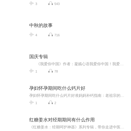
3
543
中秋的故事
4
716
国庆专辑
《我爱你中国》作者：凝嫣心语我爱你中国！我爱你春天蓬勃的秧苗；我爱你秋日金黄的硕果。我爱你中国！我爱你青松气质，我爱你红梅品格！我爱你家乡的甜蔗好像乳汁滋润着我的心窝。我爱你中国，我要把最美的歌儿献给你，我的母亲我的祖国。我爱你中国，我爱...
1
78
孕妇怀孕期间吃什么钙片好
孕妇怀孕期间吃什么钙片好准妈妈补钙指南：老祖宗的智慧与现代科学的完美结合 各位准妈妈们注意了，现在走进诊室十个孕妇八个都会问："我这钙片该吃哪种啊？"今天咱们就用老祖宗的中医智慧，结合现代营养学，把补钙这件事聊得明明白白。 （温馨提示...
1
2
红糖姜水对经期期间有什么作用
《红糖姜水：经期呵护神器》系列专辑，带你走进中医西医结合的经期调养秘籍！�⚕️�♂️� 从红糖姜水的起源到现代科学分析，全面解析经期饮用红糖姜水的益处。� 告别痛经、暖宫、补血，让你轻松度过特殊时期！� 超实用的小贴士，让你在经期也能保持健...