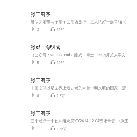
滕王阁序
暑假决定带两个孩子去江西旅行，三人约好一起背诵《滕王阁序》，虽然有难度，但促使我一心想要欣赏理解《滕王阁序》，由此有了此专辑，有兴趣的朋友可以一起来听听。参考资料：1、蒋彰明.王勃及其《滕王阁序》.西北师大学报，1994，（06）2、阮巧玲.《滕王...
3
1162
滕威：海明威
（公众号：wuzhikuhai）滕威，博士，华南师范大学文学院教授。华南师范大学微文化研究中心主任；主要研究领域：比较文学、文化研究、影视研究。
5
1162
滕王阁序
中国之所以是世界上最古老的未曾中断文明的国家，源于之一就是我们博大精深的传统文化，为复兴中华，首先要学好我们的传统文化，让我们一起学习经典，诵读经典。这一专辑重点学习高中阶段古文和诗词，主要原因是和孩子一起学习了船长老师的古文写作课，被...
6
1.8万
滕王阁序
三个糙汉一个软妹组欢脱YY2014.12.04现场录音 《滕王阁序》朗诵 朗诵者：小山芋
1
19.5万