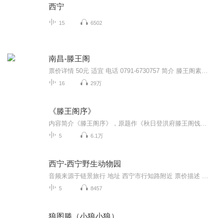
西宁
15
6502
南昌-滕王阁
票价详情 50元 适宜 电话 0791-6730757 简介 滕王阁素有“西江第一楼”的美称，雄踞于南昌沿江北大道，依城临江，因“初唐四杰”之首的王勃一篇散文——《秋日登洪府滕王阁饯别序》简称《滕王阁序》，而得以名贯古今，誉满天下。王勃的《滕王阁序》，至今...
16
29万
《滕王阁序》
内容简介《滕王阁序》，原题作《秋日登洪府滕王阁饯别序》。王勃(650一675)，字子安，绛州龙门(今山西河津)人，初唐文学家。滕王阁，是唐高祖的儿子滕王李元婴任洪州都督时修建的，旧址在今江西南昌赣江之滨。高宗时，洪州都督阎某重修此阁，并于上元二年(675)的重九日，在滕王阁上欢宴群僚和宾客。王勃南下探亲，路过这里，也参加了盛会，即席赋诗，并写了这篇序。文中描绘滕王阁四周景物和宴会盛况，意境开阔；结尾处书写羁旅之情。原文 豫章故郡，洪都新府。星分翼轸(zhěn)，地接衡庐。襟三江而带五湖，控蛮荆而引瓯(ōu)越。物华天宝，龙光射牛斗之墟；人杰地灵，徐孺下陈蕃(fān)之榻。雄州雾列，俊采星驰，台隍(huáng)枕夷夏之交，宾主尽东南之美。都督阎公之雅望，棨(qǐ)戟遥临；宇文新州之懿(yì)范，襜(chān)帷(wéi)暂驻。十旬休假，胜友如云；千里逢迎，高朋满座。腾蛟起凤，孟学士之词宗；紫电清霜，王将军之武库。家君作宰，路出名区；童子何知，躬逢胜饯。 时维九月，序属三秋。潦(lǎo)水尽而寒潭清，烟光凝而暮山紫。俨(yǎn)骖騑(cān fēi)于上路，访风景于崇阿(ē)；临帝子之长洲，得天人之旧馆。层峦耸翠，上出重霄；飞阁流丹，下临无地。鹤汀(tīng)凫(fú)渚(zhǔ)，穷岛屿之萦(yíng)回；桂殿兰宫，即冈峦之体势。 披绣闼(tà)，俯雕甍(méng)，山原旷其盈视，川泽纡(yū)其骇瞩。闾(lǘ)阎(yán)扑地，钟鸣鼎食之家；舸(gě)舰弥津，青雀黄龙之舳(zhú)。云销雨霁(jì)，彩彻区明。落霞与孤鹜(wù)齐飞，秋水共长天一色。渔舟唱晚，响穷彭蠡(lǐ)之滨；雁阵惊寒，声断衡阳之浦。 遥襟甫畅，逸兴遄(chuán)飞。爽籁发而清风生，纤歌凝而白云遏(è)。睢(suī)园绿竹，气凌彭泽之樽；邺(yè)水朱华，光照临川之笔。四美具，二难并。穷睇眄(dì miǎn)于中天，极娱游于暇日。天高地迥(jiǒng)，觉宇宙之无穷；兴尽悲来，识盈虚之有数。望长安于日下，目吴会（kuài）于云间。地势极而南溟(míng)深，天柱高而北辰远。关山难越，谁悲失路之人；萍水相逢，尽是他乡之客。怀帝阍(hūn)而不见，奉宣室以何年？ 嗟(jiē)乎！时运不齐，命途多舛(chuǎn)。冯唐易老，李广难封。屈贾谊（yì）于长沙，非无圣主；窜梁鸿于海曲，岂乏明时？所赖君子见机，达人知命。老当益壮，宁移白首之心？穷且益坚，不坠青云之志。酌贪泉而觉爽，处涸辙（hé zhé）以犹欢。北海虽赊（shē），扶摇可接；东隅(yú)已逝，桑榆非晚。孟尝高洁，空余报国之情；阮籍猖狂，岂效穷途之哭？ 勃，三尺微命，一介书生。无路请缨，等终军之弱冠（guàn）；有怀投笔，慕宗悫（què）之长风。舍簪（zān）笏（hù）于百龄，奉晨昏于万里。非谢家之宝树，接孟氏之芳邻。他日趋庭，叨(tāo)陪鲤对；今兹捧袂(mèi)，喜托龙门。杨意不逢，抚凌云而自惜；钟期既遇，奏流水以何惭？ 呜呼！胜地不常，盛筵(yán)难再，兰亭已矣，梓(zǐ) 泽丘墟。临别赠言，幸承恩于伟饯；登高作赋，是所望于群公。敢竭鄙怀，恭疏短引；一言均赋，四韵俱成。请洒潘江，各倾陆海云尔。 附：《滕王阁诗》（王勃）滕王高阁临江渚，佩玉鸣鸾罢歌舞。画栋朝飞南浦云，珠帘暮卷西山雨。闲云潭影日悠悠，物换星移几度秋。阁中帝子今何在？槛外长江空自流。
5
6.1万
西宁-西宁野生动物园
音频来源于链景旅行 地址 西宁市行知路附近 票价描述 暂无 开放时间 暂无 乘车信息 暂无
5
8457
狼图滕（小狼小狼）