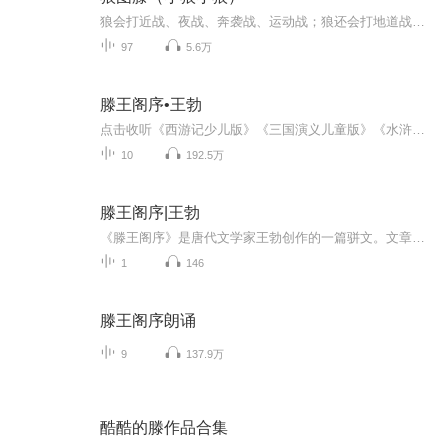
狼会打近战、夜战、奔袭战、运动战；狼还会打地道战和青纱帐战，狼是天下第一兵家。
97
5.6万
滕王阁序•王勃
点击收听《西游记少儿版》《三国演义儿童版》《水浒传少儿版》《西游记后传》《中国历史成语故事》《论语•儿童跟读版》《声律启蒙•儿童跟读版》《笠翁对韵》滕王阁序 王勃豫章故郡，洪都新府。星分翼轸，地接衡庐。襟三江而带五湖，控蛮荆而引瓯越。物华...
10
192.5万
滕王阁序|王勃
《滕王阁序》是唐代文学家王勃创作的一篇骈文。文章由洪都的地势、人才写到宴会，写滕王阁的壮丽，眺望的广远，扣紧秋日，景色鲜明；再从宴会娱游写到人生遇合，抒发身世之感；接着写作者的遭遇并表白要自励志节，最后以应命赋诗和自谦之辞作结。全文表露...
1
146
滕王阁序朗诵
9
137.9万
酷酷的滕作品合集