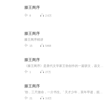
滕王阁序
8
2.6万
滕王阁序
滕王阁序精讲
15
5468
滕王阁序
《滕王阁序》是唐代文学家王勃创作的一篇骈文，该文章将事、景、情融于一体，用富丽华美的词藻，称道洪州，记述盛宴，描写滕王阁的壮丽，以及寥廓壮美的山川秋景，借以抒发自己愤懑悲凉而又不甘沉沦的复杂感情。
1
27万
滕王阁序
‘勃，三尺微命，一介书生。’ 天才少年，英年早逝，扼腕以念，长叹唏嘘。
21
3.8万