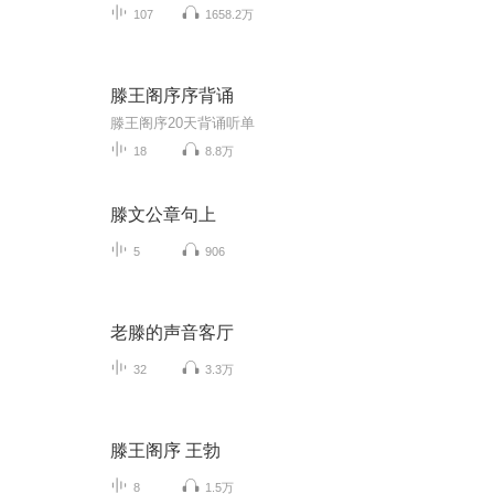
107
1658.2万
滕王阁序序背诵
滕王阁序20天背诵听单
18
8.8万
滕文公章句上
5
906
老滕的声音客厅
32
3.3万
滕王阁序 王勃
8
1.5万