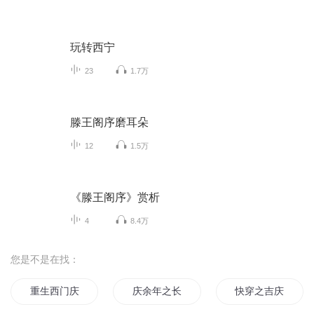
玩转西宁
23
1.7万
滕王阁序磨耳朵
12
1.5万
《滕王阁序》赏析
4
8.4万
您是不是在找：
重生西门庆
庆余年之长歌行
快穿之吉庆有余