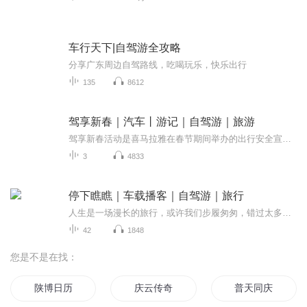
车行天下|自驾游全攻略
分享广东周边自驾路线，吃喝玩乐，快乐出行
135
8612
驾享新春｜汽车丨游记｜自驾游｜旅游
驾享新春活动是喜马拉雅在春节期间举办的出行安全宣传活动，旨在提高大家对安全出行的认识和素养，通过驾享新春活动使大家增强出行安全意识，让大家欢度一个快乐和安全的春节。
3
4833
停下瞧瞧｜车载播客｜自驾游｜旅行
人生是一场漫长的旅行，或许我们步履匆匆，错过太多风景，或许我们勇往直前，却不知哪里才是终点，发现身边美好，别忘停下瞧瞧。自驾旅行节目《停下瞧瞧》，庭锐和乔乔用声音开启一段精彩旅行。
42
1848
您是不是在找：
陕博日历
庆云传奇
普天同庆