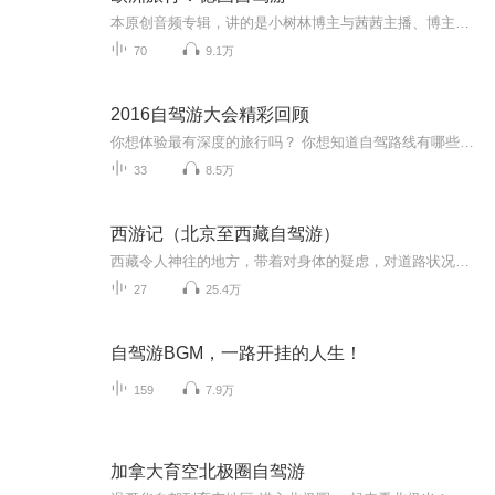
本原创音频专辑，讲的是小树林博主与茜茜主播、博主大姐和大姐夫、博主朋友刘君夫妻，三对夫妻六个人、租车自驾欧洲游的全程回顾。音频文稿由小树林博主主笔，由博主妻茜茜（文中的“我媳妇”）主播。从签证、设计线路、机票、住宿、租车，到历史、人文…...
70
9.1万
2016自驾游大会精彩回顾
你想体验最有深度的旅行吗？ 你想知道自驾路线有哪些最文艺、最有趣、最浪漫吗？ 精彩尽在——2016中国自驾游大会！ 听各路大咖分享——如何把快乐装进后备箱，如何把美景收进车窗~
33
8.5万
西游记（北京至西藏自驾游）
西藏令人神往的地方，带着对身体的疑虑，对道路状况的担心，还是出发了，也许人生就该这样，充满了未知才更有魅力。
27
25.4万
自驾游BGM，一路开挂的人生！
159
7.9万
加拿大育空北极圈自驾游