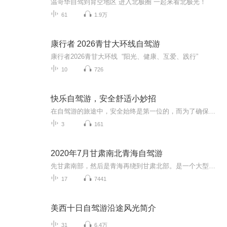
温哥华自驾到育空地区 进入北极圈 一起来看北极光！
61
1.9万
康行者 2026青甘大环线自驾游
康行者2026青甘大环线 “阳光、健康、互爱、践行”
10
726
快乐自驾游，安全舒适小妙招
在自驾游的旅途中，安全始终是第一位的，而为了确保旅途的安全和顺利，一些具体而实用的小妙招，它们可以帮助提高自驾游的安全性和舒适度
3
161
2020年7月甘肃南北青海自驾游
先甘肃南部，然后是青海再绕到甘肃北部。是一个大型的8字线路，8字下环就是甘肃南部。行程起点是兰州中川国际机场，经过康乐县，卓尼县，扎尕那，花湖，碌曲，临夏。上环左边是青海。经过西宁，茶卡，大柴旦。右边是甘肃北部，经过敦煌，张掖，民乐，门源，再到西宁。然后开车到兰州机场上飞机回家。
17
7441
美西十日自驾游沿途风光简介
31
6.4万