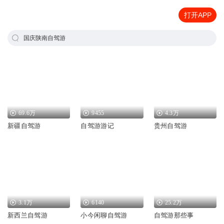
打开APP
国庆陕南自驾游
69.6万
9455
4.3万
新疆自驾游
自驾游游记
贵州自驾游
3.1万
6140
25.2万
新西兰自驾游
小今闲聊自驾游
自驾游那些事