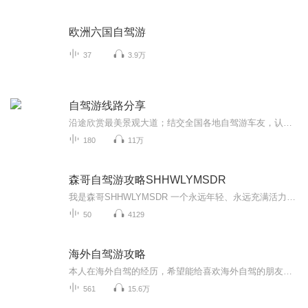
欧洲六国自驾游
37
3.9万
自驾游线路分享
沿途欣赏最美景观大道；结交全国各地自驾游车友，认识更多的帅哥美女！ G318国道川藏段 从长江冲积平原(上海)开始一路不断地翻越各种高山，经过奔腾的河流、花海的草原、冰封的雪山，欣赏到瀑布般的冰川、宝石般的湖泊、色彩缤纷的藏居……四季的川藏又各具不同的魅力，没有人能一次领略川藏全部的美。 川藏线的每一天都值得期待，每一天都惊喜不断。 珠穆朗玛峰~世界屋脊 这里远离喧嚣，是一块空灵的蓝水晶。世界屋脊——珠穆朗玛峰高傲的把头颅挺起，世界都在她的脚下匍匐。与天对话，那空旷的洒脱，人的精神就会达到纯美的境地。“至人无己，神人无功，圣人无名”——庄子的逍遥游在这里得到了升华！ 青藏公路~海拔最高的公路 青藏线全线平均海拔在4000米以上，被称为"世界屋脊上的苏伊士运河 "。翻山越岭，一路感受无人区的荒凉，经历大自然的沧桑，唐古拉山/可可西里、沱沱河，这些神奇的名字吸引着你踏上这迷人的公路，去触摸蓝天，去找寻大美的风光。
180
11万
森哥自驾游攻略SHHWLYMSDR
我是森哥SHHWLYMSDR 一个永远年轻、永远充满活力的旅行达人！我热爱探索未知的世界，无论是山川河流的壮阔，还是荒野山林的宁静，都让我深深着迷。我更是一位美食家，能烹饪和寻觅到最地道的美味；同时，我还是一名荒野求生家，能在大自然中找到生存的智慧...
50
4129
海外自驾游攻略
本人在海外自驾的经历，希望能给喜欢海外自驾的朋友借鉴。包括美国、加拿大、英国、日本、希腊、芬兰、韩国、澳大利亚、印度、印尼、古巴、墨西哥、秘鲁、智利、阿根廷、埃及、土耳其、摩洛哥、哥伦比亚、厄瓜多尔、巴拿马、柬埔寨、台湾等国家和地区。
561
15.6万