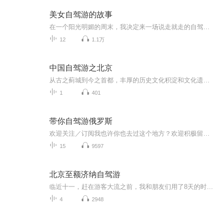
美女自驾游的故事
在一个阳光明媚的周末，我决定来一场说走就走的自驾游。她驾驶着自己的红色跑车，踏上了这段充满未知与惊喜的旅程。在夕阳的余晖中，谈论着未来的计划，憧憬着未来的生活。这段美好的旅行经历将成为心中永远的宝贵财富。
12
1.1万
中国自驾游之北京
从古之蓟城到今之首都，丰厚的历史文化积淀和文化遗存带给北京城难以企及的气度和风范，走在城市里，你能感受到处处漫溢的王者之风和皇家气派，万里长城在北京地区绵延数百里，漫步在胡同和四合院的群落里，游不完的名胜古迹，听不够的京腔京韵使人沉迷。
1
401
带你自驾游俄罗斯
欢迎关注／订阅我也许你也去过这个地方？欢迎积极留言，共享你们的旅游经历！
15
9597
北京至额济纳自驾游
临近十一，赶在游客大流之前，我和朋友们用了8天的时间，开车从北京出发探访了河北、内蒙古、甘肃、宁夏和山西，全程4000多公里，我用录音笔收录着那些有趣的声音，之后再用一路上常听的音乐，编辑在一起，和大家分享我们的平凡之路。额济纳怪树林 云冈石...
4
2948