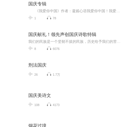
国庆专辑
《我爱你中国》作者：凝嫣心语我爱你中国！我爱你春天蓬勃的秧苗；我爱你秋日金黄的硕果。我爱你中国！我爱你青松气质，我爱你红梅品格！我爱你家乡的甜蔗好像乳汁滋润着我的心窝。我爱你中国，我要把最美的歌儿献给你，我的母亲我的祖国。我爱你中国，我爱...
1
78
国庆献礼！领先声创国庆诗歌特辑
我们的民族是一个坚韧不拔的民族，历史给予我们的苦难都变成了闪着金光的勋章！我们的国家是一个龙腾虎跃的国家，那条巨龙正以不可阻挡之势崛起于神奇的东方！------------------------------------------------值此祖国70周年华诞之际，领先声创以诗歌向祖国献礼！用我们的声音、用我们的热血、用我们的灵魂诵读经典爱国篇章，歌颂我们的祖国！永远繁荣富强！
8
6076
刑法国庆
26
1.7万
国庆美诗文
108
4173
烟花过境