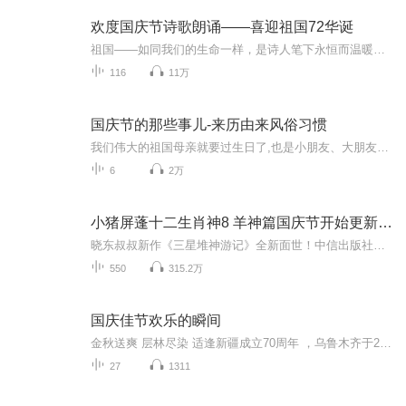
欢度国庆节诗歌朗诵——喜迎祖国72华诞
祖国——如同我们的生命一样，是诗人笔下永恒而温暖的主题。在祖国72周年华诞来临之际，特创建这个诗歌朗诵专辑，诵读经典爱国篇章，和大家一起歌颂祖国，向国庆的献礼！祝愿伟大的祖国繁荣富强，祝愿大家国庆节快乐，度过平安快乐的黄金周假期！
116
11万
国庆节的那些事儿-来历由来风俗习惯
我们伟大的祖国母亲就要过生日了,也是小朋友、大朋友们最喜欢的“国庆小长假”或说“黄金周”还有说”国庆7天乐”的，说法真是不一而足。那么“国庆节”是怎么来的？自古以来国庆节怎么庆贺？新中国国庆节的来历，以及新中国国庆节的庆贺方式又有哪些呢？ ...
6
2万
小猪屏蓬十二生肖神8 羊神篇国庆节开始更新啦！
晓东叔叔新作《三星堆神游记》全新面世！中信出版社出版！京东当当淘宝均有售！点蓝色字收听——《小猪屏蓬爆笑日记2024》《小猪屏蓬爆笑日记2》《小猪屏蓬爆笑日记1》让你笑得喘不上气！《我进故宫当富翁——小猪屏蓬故宫财商笔记》教你成为大富翁！《小...
550
315.2万
国庆佳节欢乐的瞬间
金秋送爽 层林尽染 适逢新疆成立70周年 ，乌鲁木齐于2025年9月23日迎来党中央和习大大带领的慰问团。新疆各族群众欢欣鼓舞，热烈欢迎。
27
1311