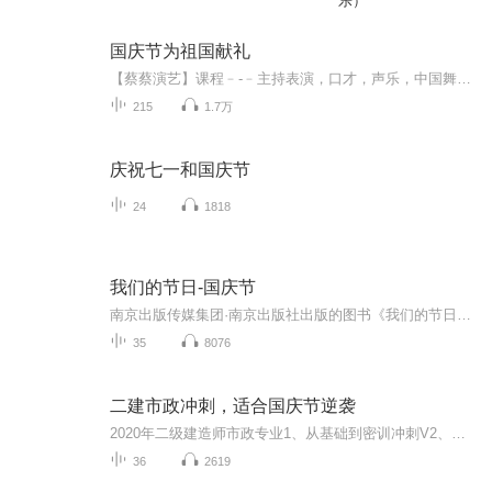
乐）
国庆节为祖国献礼
【蔡蔡演艺】课程﹣-﹣主持表演，口才，声乐，中国舞，民族舞。独特的小舞台，专业的录音棚，每一位同学都能成为优秀的小明星。独特的教学模式，轻松上课，快乐学习！知名主持人，舞蹈家，高级教师任职授课！江南总校：河沟街42号三楼 18545856430江北分校...
215
1.7万
庆祝七一和国庆节
24
1818
我们的节日-国庆节
南京出版传媒集团·南京出版社出版的图书《我们的节日》通过对中国节日文化和节日意义进行深度的挖掘，面向青少年群体构建独具特色的栏目内容，以此丰富春节、元宵节、清明节、端午节、七夕节、中秋节、重阳节等传统节日；六一节、教师节、国庆节等新兴节日的文化内涵和表现形式。促进青少年形成新的节日习俗，提升节日仪式感、认同感。音频作品由金陵朗读者联盟志愿者朗诵，南京音像出版社、金陵图书馆联合制作。
35
8076
二建市政冲刺，适合国庆节逆袭
2020年二级建造师市政专业1、从基础到密训冲刺V2、从精华课程到超压密押V3、0基础同步更新v4、持续更新到2020年考试V5、只要你跟着学让你一次稳拿证V6、渠道超压压题，超压三页纸等独家绝密压题!
36
2619