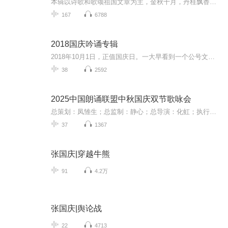
本辑以诗歌和歌颂祖国文章为主，金秋十月，丹桂飘香，在这个充满丰收喜悦的季节里，我们满怀激动和自豪，迎来了中华人民共和国76周年华诞。这不仅是一个庄重的纪念日，更是全体中华儿女共同欢庆的盛大的节日，承载着深厚的民族情感和历史意义.
167
6788
2018国庆吟诵专辑
2018年10月1日，正值国庆日。一大早看到一个公号文章，正是文天祥的《己卯十月一日至燕越五日罹狴犴有感而赋》。当然，彼十一非当今的十一。不过数字的巧合还是让人感触，今天拿来读一读，体味一番历史英杰的民族情怀，恰也当时。 根据诗题来看，这组诗是写于十月一日至十月五日之间，是文天祥被俘之后所作，这些诗作不仅有凛凛正气，更也能看的到他百端交集的复杂情感。另一首于右任先生的《望大陆》，微信公号有称《望乡》，一句“山之上国之殇”荡气回肠，一并兴起拿来读了一读。仓促间多有瑕疵...
38
2592
2025中国朗诵联盟中秋国庆双节歌咏会
总策划：凤雏生；总监制：静心；总导演：化虹；执行总监：莺子；执行导演：橙夏；主持人：静心、化虹、橙夏
37
1367
张国庆|穿越牛熊
91
4.2万
张国庆|舆论战
22
4713