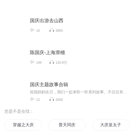
国庆出游去山西
10
5805
陈国庆-上海滑稽
149
126.8万
国庆主题故事合辑
祖国妈妈生日，我们一起来听一听系列故事。不仅仅有《我的祖国》，还有红军故事，也有关于战争的故事，让大家体会到和平年代的不易。
12
2600
您是不是在找：
穿越之大庆帝国
普天同庆
大庆皇太子