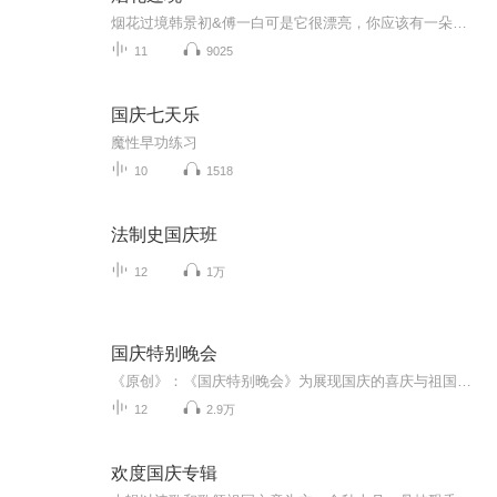
烟花过境韩景初&傅一白可是它很漂亮，你应该有一朵魂穿，现言 喜剧，从校园到都市共9集正剧+两个番外(已完结)
11
9025
国庆七天乐
魔性早功练习
10
1518
法制史国庆班
12
1万
国庆特别晚会
《原创》：《国庆特别晚会》为展现国庆的喜庆与祖国的深情我将以具体的场景切入从清晨升旗的庄严到街头巷尾的欢庆到历史与当下的交融，用优美的笔触传递对祖国的热爱与自豪！用诗歌和情感美文形式，歌颂祖国的繁荣富强，祝人民幸福安康！
12
2.9万
欢度国庆专辑