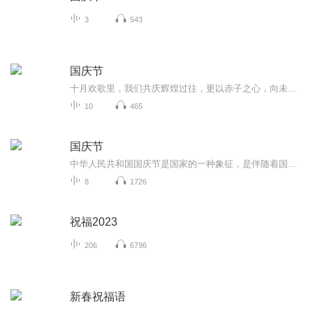
3
543
国庆节
十月欢歌里，我们共庆辉煌过往，更以赤子之心，向未来书写滚烫的誓言——这盛世，值得我们以热爱相拥。
10
465
国庆节
中华人民共和国国庆节是国家的一种象征，是伴随着国家的出现而出现的。让我们用诗歌朗诵歌颂祖国的繁荣富强，国泰民安。
8
1726
祝福2023
206
6796
新春祝福语