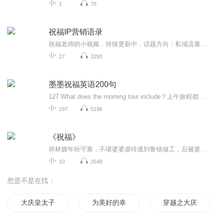
1
78
祝福IP营销语录
祝福老师的小视频，持续更新中，话题方向：私域流量、IP打造、内容营销、微信生态营销、IP营销！
27
2293
墨墨祝福英语200句
127.What does the morning tour include？上午旅程都包括什么？128.A tour of the city.在市内观光。
197
5198
《祝福》
祥林嫂年轻守寡，不堪婆婆虐待逃到鲁镇做工，后被婆婆强行抓回卖给贺老六。她努力抗争却无奈顺从，与贺老六生活后有了儿子阿毛。然而，贺老六病故，阿毛被狼吃掉，祥林嫂再次陷入绝境，又回到鲁镇。但此时的她已被视为不祥之人，最终在别人的祝福声中孤独...
10
2648
您是不是在找：
大庆皇太子
为美好的幸福生活献上祝福
穿越之大庆帝国