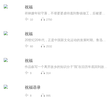
祝福
祥林嫂年轻守寡，不堪婆婆虐待逃到鲁镇做工，后被婆婆强行抓回卖给贺老六。她努力抗争却无奈顺从，与贺老六生活后有了儿子阿毛。然而，贺老六病故，阿毛被狼吃掉，祥林嫂再次陷入绝境，又回到鲁镇。但此时的她已被视为不祥之人，最终在别人的祝福声中孤独...
10
2750
祝福
20世纪20年代，正是中国新文化运动的发展时期。鲁迅以极大的热情欢呼辛亥革命的爆发，可是不久他看到辛亥革命以后，帝制政权虽被推翻，但取而代之的却是地主阶级的军阀官僚的统治，封建社会的基础并没有彻底摧毁，中国的广大人民，尤其是农民，他们过着饥寒交迫的生活，宗法观念、封建礼教仍然是压在人民头上的精神枷锁。在这种社会背景下，在个人对社会的责任感驱使下，1924年2月7日鲁迅先生创作了这篇小说。 1.《祝福》的主题在于揭露“四权”（政权、族权、 神权、夫权）对中国妇女的迫害。...
60
2532
祝福
作品叙写一个离开故乡的知识分子“我”在旧历年底回到故乡后寄寓在本家四叔(鲁四老爷)家里准备过“祝福”时，见证了四叔家先前的女仆祥林嫂瘁死的悲剧。该小说通过描述祥林嫂悲剧的一生，表现了作者对受压迫妇女的同情及对封建思想封建礼教的无情揭露。也...
9
314
祝福语录
8
995