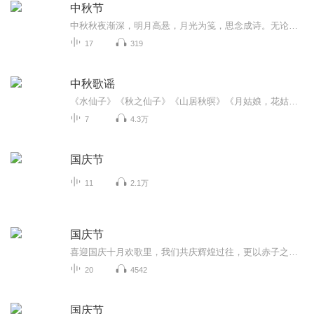
中秋节
中秋秋夜渐深，明月高悬，月光为笺，思念成诗。无论天涯咫尺，此刻共沐清辉，团圆与守望，都化作心底最暖的灯火。
17
319
中秋歌谣
《水仙子》《秋之仙子》《山居秋暝》《月姑娘，花姑娘》《月儿圆圆》《秋风吹吹》
7
4.3万
国庆节
11
2.1万
国庆节
喜迎国庆十月欢歌里，我们共庆辉煌过往，更以赤子之心，向未来书写滚烫的誓言——这盛世，值得我们以热爱相拥。
20
4542
国庆节