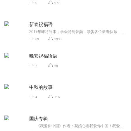
5
971
新春祝福语
2017年即将到来，学会特制音频，恭贺各位新春快乐，吉祥如意！
69
3938
晚安祝福语语
2
69
中秋的故事
4
716
国庆专辑
《我爱你中国》作者：凝嫣心语我爱你中国！我爱你春天蓬勃的秧苗；我爱你秋日金黄的硕果。我爱你中国！我爱你青松气质，我爱你红梅品格！我爱你家乡的甜蔗好像乳汁滋润着我的心窝。我爱你中国，我要把最美的歌儿献给你，我的母亲我的祖国。我爱你中国，我爱...