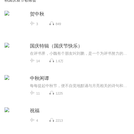
秋国庆双节歌咏会
贺中秋
3
849
国庆特辑（国庆节快乐）
在评书界，小魏有个朋友叫刘鹏，是一个为评书努力的小伙子。在2021年国庆期间，他想弄个特辑，便烦劳我给他录个爱国题材的评书小段儿。这种事情，不是特殊情况，小魏一般不会拒绝，也就给其录了一个《鲁迅踢鬼》，等他传完，我再传到我的专辑里。另外，小...
14
1.6万
中秋闲谭
每每提起中秋节，便不自觉地默诵与月亮相关的诗句和故事来，因为中秋节里还有一个与月亮相关的美丽的传说呢！ 美丽的嫦娥姑娘和可爱的小玉兔就在月亮的广寒宫里住着，特别是在中秋节这天晚上，当一轮满月悄悄的挂在天边时，在广寒宫里、美丽的嫦娥姑娘抱着可爱的小玉兔就开活动起来，当我们与家人一起围聚在丰盛的晚餐桌旁、吃着丰盛的水果和共享月饼美食、不经意间抬头仰望天上的满月时，有眼亮的小朋友就会大叫起来：”哦，天哪，我看到月亮里面的嫦娥姐姐了，她还抱着个可爱的小兔兔和大家打招呼呢“！..… 中秋的传说和故事、闲谭古今梦落花，一起嗨聊吧...
11
1225
祝福
4
2213