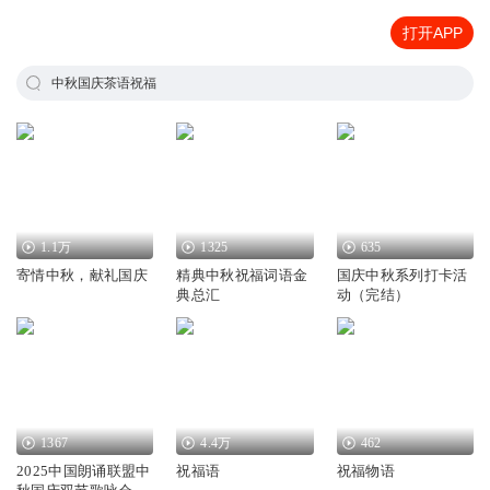
打开APP
中秋国庆茶语祝福
1.1万
1325
635
寄情中秋，献礼国庆
精典中秋祝福词语金
国庆中秋系列打卡活
典总汇
动（完结）
1367
4.4万
462
2025中国朗诵联盟中
祝福语
祝福物语