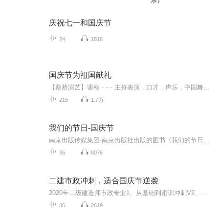
乐）
庆祝七一和国庆节
24
1818
国庆节为祖国献礼
【蔡蔡演艺】课程﹣-﹣主持表演，口才，声乐，中国舞，民族舞。独特的小舞台，专业的录音棚，每一位同学都能成为优秀的小明星。独特的教学模式，轻松上课，快乐学习！知名主持人，舞蹈家，高级教师任职授课！江南总校：河沟街42号三楼 18545856430江北分校...
215
1.7万
我们的节日-国庆节
南京出版传媒集团·南京出版社出版的图书《我们的节日》通过对中国节日文化和节日意义进行深度的挖掘，面向青少年群体构建独具特色的栏目内容，以此丰富春节、元宵节、清明节、端午节、七夕节、中秋节、重阳节等传统节日；六一节、教师节、国庆节等新兴节日的文化内涵和表现形式。促进青少年形成新的节日习俗，提升节日仪式感、认同感。音频作品由金陵朗读者联盟志愿者朗诵，南京音像出版社、金陵图书馆联合制作。
35
8076
二建市政冲刺，适合国庆节逆袭
2020年二级建造师市政专业1、从基础到密训冲刺V2、从精华课程到超压密押V3、0基础同步更新v4、持续更新到2020年考试V5、只要你跟着学让你一次稳拿证V6、渠道超压压题，超压三页纸等独家绝密压题!
36
2619