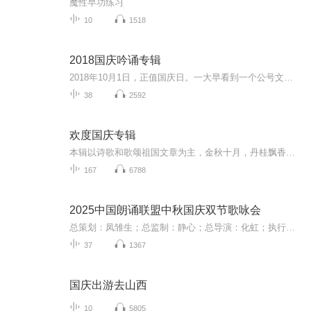
魔性早功练习
10
1518
2018国庆吟诵专辑
2018年10月1日，正值国庆日。一大早看到一个公号文章，正是文天祥的《己卯十月一日至燕越五日罹狴犴有感而赋》。当然，彼十一非当今的十一。不过数字的巧合还是让人感触，今天拿来读一读，体味一番历史英杰的民族情怀，恰也当时。 根据诗题来看，这组诗是写于十月一日至十月五日之间，是文天祥被俘之后所作，这些诗作不仅有凛凛正气，更也能看的到他百端交集的复杂情感。另一首于右任先生的《望大陆》，微信公号有称《望乡》，一句“山之上国之殇”荡气回肠，一并兴起拿来读了一读。仓促间多有瑕疵...
38
2592
欢度国庆专辑
本辑以诗歌和歌颂祖国文章为主，金秋十月，丹桂飘香，在这个充满丰收喜悦的季节里，我们满怀激动和自豪，迎来了中华人民共和国76周年华诞。这不仅是一个庄重的纪念日，更是全体中华儿女共同欢庆的盛大的节日，承载着深厚的民族情感和历史意义.
167
6788
2025中国朗诵联盟中秋国庆双节歌咏会
总策划：凤雏生；总监制：静心；总导演：化虹；执行总监：莺子；执行导演：橙夏；主持人：静心、化虹、橙夏
37
1367
国庆出游去山西
10
5805