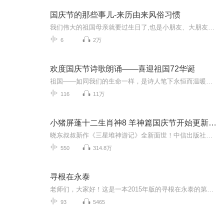
国庆节的那些事儿-来历由来风俗习惯
我们伟大的祖国母亲就要过生日了,也是小朋友、大朋友们最喜欢的“国庆小长假”或说“黄金周”还有说”国庆7天乐”的，说法真是不一而足。那么“国庆节”是怎么来的？自古以来国庆节怎么庆贺？新中国国庆节的来历，以及新中国国庆节的庆贺方式又有哪些呢？ ...
6
2万
欢度国庆节诗歌朗诵——喜迎祖国72华诞
祖国——如同我们的生命一样，是诗人笔下永恒而温暖的主题。在祖国72周年华诞来临之际，特创建这个诗歌朗诵专辑，诵读经典爱国篇章，和大家一起歌颂祖国，向国庆的献礼！祝愿伟大的祖国繁荣富强，祝愿大家国庆节快乐，度过平安快乐的黄金周假期！
116
11万
小猪屏蓬十二生肖神8 羊神篇国庆节开始更新啦！
晓东叔叔新作《三星堆神游记》全新面世！中信出版社出版！京东当当淘宝均有售！点蓝色字收听——《小猪屏蓬爆笑日记2024》《小猪屏蓬爆笑日记2》《小猪屏蓬爆笑日记1》让你笑得喘不上气！《我进故宫当富翁——小猪屏蓬故宫财商笔记》教你成为大富翁！《小...
550
314.8万
寻根在永泰
老师们，大家好！这是一本2015年版的寻根在永泰的第一期，后期可能还会有第二期，学习《弟子规》使身体健康，心态健康，家庭和谐！小到我们个人，大到国家首先我们自己做到健康，快乐，幸福，影响身边更多的人，就是为国。
93
5465