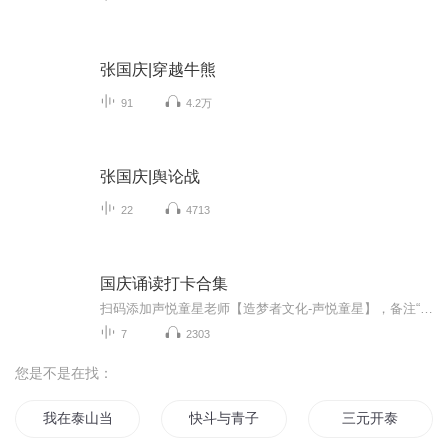
张国庆|穿越牛熊
91
4.2万
张国庆|舆论战
22
4713
国庆诵读打卡合集
扫码添加声悦童星老师【造梦者文化-声悦童星】，备注“诵读打卡”报名，已添加好友的，直接发送“诵读打卡”报名，报名成功后进入社群。
7
2303
您是不是在找：
我在泰山当神仙
快斗与青子的情人节
三元开泰