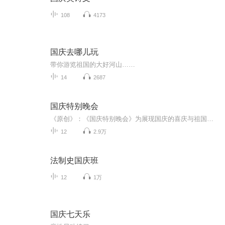
108
4173
国庆去哪儿玩
带你游览祖国的大好河山……
14
2687
国庆特别晚会
《原创》：《国庆特别晚会》为展现国庆的喜庆与祖国的深情我将以具体的场景切入从清晨升旗的庄严到街头巷尾的欢庆到历史与当下的交融，用优美的笔触传递对祖国的热爱与自豪！用诗歌和情感美文形式，歌颂祖国的繁荣富强，祝人民幸福安康！
12
2.9万
法制史国庆班
12
1万
国庆七天乐