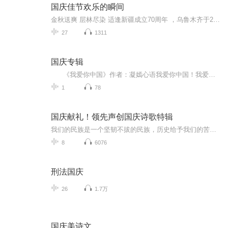
国庆佳节欢乐的瞬间
金秋送爽 层林尽染 适逢新疆成立70周年 ，乌鲁木齐于2025年9月23日迎来党中央和习大大带领的慰问团。新疆各族群众欢欣鼓舞，热烈欢迎。
27
1311
国庆专辑
《我爱你中国》作者：凝嫣心语我爱你中国！我爱你春天蓬勃的秧苗；我爱你秋日金黄的硕果。我爱你中国！我爱你青松气质，我爱你红梅品格！我爱你家乡的甜蔗好像乳汁滋润着我的心窝。我爱你中国，我要把最美的歌儿献给你，我的母亲我的祖国。我爱你中国，我爱...
1
78
国庆献礼！领先声创国庆诗歌特辑
我们的民族是一个坚韧不拔的民族，历史给予我们的苦难都变成了闪着金光的勋章！我们的国家是一个龙腾虎跃的国家，那条巨龙正以不可阻挡之势崛起于神奇的东方！------------------------------------------------值此祖国70周年华诞之际，领先声创以诗歌向祖国献礼！用我们的声音、用我们的热血、用我们的灵魂诵读经典爱国篇章，歌颂我们的祖国！永远繁荣富强！
8
6076
刑法国庆
26
1.7万
国庆美诗文