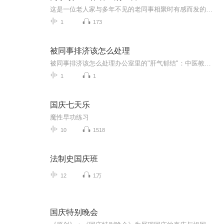
这是一位老人家与多年不见的老同事相聚时有感而发的抒情文章，与大家分享~
1
173
被同事排济该怎么处理
被同事排济该怎么处理办公室里的"肝气郁结"：中医教你化解职场排挤的五大狠招 （医学声明：本文仅为传统文化探讨，具体健康问题请咨询执业医师） 午休时总被同事"忘记"叫饭局？工作群消息已读不回偏偏@你背锅？这年头连宫斗剧都不敢写的排挤戏码，正...
1
1
国庆七天乐
魔性早功练习
10
1518
法制史国庆班
12
1万
国庆特别晚会