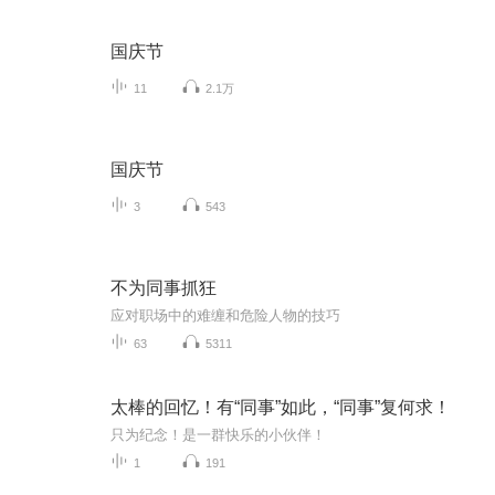
国庆节
11
2.1万
国庆节
3
543
不为同事抓狂
应对职场中的难缠和危险人物的技巧
63
5311
太棒的回忆！有“同事”如此，“同事”复何求！
只为纪念！是一群快乐的小伙伴！
1
191