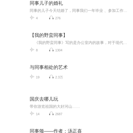
同事儿子的婚礼
同事的儿子今天结婚了，同事我们一年毕业 、参加工作，儿子93年出生，现在雄安新区工作，和新娘是研究生同学，这个婚礼在一个婚礼主题酒店举行，现场布置的很有气氛，司仪主持的很简洁，让人感慨的是新郎的妈妈在六年前因病去逝，想想人生真的是健康最重要...
4
276
【我的野蛮同事】
《我的野蛮同事》写的是办公室内的故事，对于现代工作人而言，工作几乎占了生活一半以上的时间，办公室内的同事，自然成了我们每天相处最久的伙伴，相对也可能是最容易与之发生计较、竞争、摩擦，甚或产生感情的对象。你和同事、上司及下属之间，是否有以下难解的困扰，不知如何处理？ 和同事之间：你被同事妒忌、排挤、还是性骚扰？和邻座同事隐伏着所谓瑜亮情节？同事老爱浑水摸鱼，或是偷了你的点子和业绩，让你有苦难言？倚老卖老的同事，专爱欺负你这种菜鸟红人……和上司之间：你的主管爱抢功，...
8
1304
与同事相处的艺术
19
2.3万
国庆去哪儿玩
带你游览祖国的大好河山……
14
2687
同事颂——作者：汤正喜