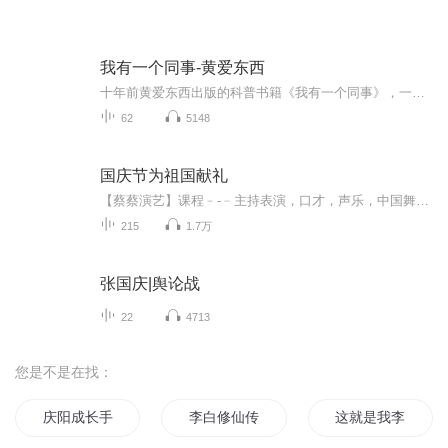
我有一个同事-黄爱东西
十年前黄爱东西出版的科普书籍《我有一个同事》，一本正经的科普读物。
62
5148
国庆节为祖国献礼
【蔡蔡演艺】课程﹣-﹣主持表演，口才，声乐，中国舞，民族舞。独特的小舞台，专业的录音棚，每一位同学都能成为优秀的小明星。独特的教学模式，轻松上课，快乐学习！知名主持人，舞蹈家，高级教师任职授课！江南总校：河沟街42号三楼 18545856430江北分校...
215
1.7万
张国庆|舆论战
22
4713
您是不是在找：
庆阳成长手札
李白修仙传
这就是我李白