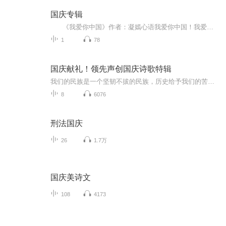
国庆专辑
《我爱你中国》作者：凝嫣心语我爱你中国！我爱你春天蓬勃的秧苗；我爱你秋日金黄的硕果。我爱你中国！我爱你青松气质，我爱你红梅品格！我爱你家乡的甜蔗好像乳汁滋润着我的心窝。我爱你中国，我要把最美的歌儿献给你，我的母亲我的祖国。我爱你中国，我爱...
1
78
国庆献礼！领先声创国庆诗歌特辑
我们的民族是一个坚韧不拔的民族，历史给予我们的苦难都变成了闪着金光的勋章！我们的国家是一个龙腾虎跃的国家，那条巨龙正以不可阻挡之势崛起于神奇的东方！------------------------------------------------值此祖国70周年华诞之际，领先声创以诗歌向祖国献礼！用我们的声音、用我们的热血、用我们的灵魂诵读经典爱国篇章，歌颂我们的祖国！永远繁荣富强！
8
6076
刑法国庆
26
1.7万
国庆美诗文
108
4173