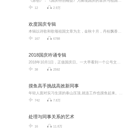
《原创》：《国庆特别晚会》为展现国庆的喜庆与祖国的深情我将以具体的场景切入从清晨升旗的庄严到街头巷尾的欢庆到历史与当下的交融，用优美的笔触传递对祖国的热爱与自豪！用诗歌和情感美文形式，歌颂祖国的繁荣富强，祝人民幸福安康！
12
2.9万
欢度国庆专辑
本辑以诗歌和歌颂祖国文章为主，金秋十月，丹桂飘香，在这个充满丰收喜悦的季节里，我们满怀激动和自豪，迎来了中华人民共和国76周年华诞。这不仅是一个庄重的纪念日，更是全体中华儿女共同欢庆的盛大的节日，承载着深厚的民族情感和历史意义.
167
6788
2018国庆吟诵专辑
2018年10月1日，正值国庆日。一大早看到一个公号文章，正是文天祥的《己卯十月一日至燕越五日罹狴犴有感而赋》。当然，彼十一非当今的十一。不过数字的巧合还是让人感触，今天拿来读一读，体味一番历史英杰的民族情怀，恰也当时。 根据诗题来看，这组诗是写于十月一日至十月五日之间，是文天祥被俘之后所作，这些诗作不仅有凛凛正气，更也能看的到他百端交集的复杂情感。另一首于右任先生的《望大陆》，微信公号有称《望乡》，一句“山之上国之殇”荡气回肠，一并兴起拿来读了一读。仓促间多有瑕疵...
38
2592
摸鱼高手挑战高效新同事
年轻人面对实习生涯的泰山压顶,就连工作也摸鱼起来。一个据说拥有奇妙系统的男子,竟赌上一切尽情摸鱼。岂料惹来了一个冷艳女总裁的注意,她暗中潜入公司,想亲自揪出这个大胆的摸鱼分子。然而令人出乎意料的是,施主的摸鱼技能登峰造极,非但办事不耽误,反倒还...
742
7.8万
处理与同事关系的艺术
16
11.8万