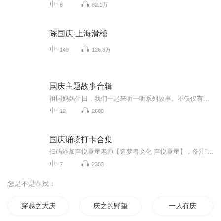
6
82.1万
陈国庆-上海滑稽
149
126.8万
国庆主题故事合辑
祖国妈妈生日，我们一起来听一听系列故事。不仅仅有《我的祖国》，还有红军故事，也有关于战争的故事，让大家体会到和平年代的不易。
12
2600
国庆诵读打卡合集
扫码添加声悦童星老师【造梦者文化-声悦童星】，备注“诵读打卡”报名，已添加好友的，直接发送“诵读打卡”报名，报名成功后进入社群。
7
2303
您是不是在找：
穿越之大庆帝国
庆之的野望
一人有庆