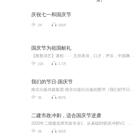
乐）
庆祝七一和国庆节
24
1818
国庆节为祖国献礼
【蔡蔡演艺】课程﹣-﹣主持表演，口才，声乐，中国舞，民族舞。独特的小舞台，专业的录音棚，每一位同学都能成为优秀的小明星。独特的教学模式，轻松上课，快乐学习！知名主持人，舞蹈家，高级教师任职授课！江南总校：河沟街42号三楼 18545856430江北分校...
215
1.7万
我们的节日-国庆节
南京出版传媒集团·南京出版社出版的图书《我们的节日》通过对中国节日文化和节日意义进行深度的挖掘，面向青少年群体构建独具特色的栏目内容，以此丰富春节、元宵节、清明节、端午节、七夕节、中秋节、重阳节等传统节日；六一节、教师节、国庆节等新兴节日的文化内涵和表现形式。促进青少年形成新的节日习俗，提升节日仪式感、认同感。音频作品由金陵朗读者联盟志愿者朗诵，南京音像出版社、金陵图书馆联合制作。
35
8076
二建市政冲刺，适合国庆节逆袭
2020年二级建造师市政专业1、从基础到密训冲刺V2、从精华课程到超压密押V3、0基础同步更新v4、持续更新到2020年考试V5、只要你跟着学让你一次稳拿证V6、渠道超压压题，超压三页纸等独家绝密压题!
36
2619