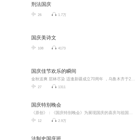
刑法国庆
26
1.7万
国庆美诗文
108
4173
国庆佳节欢乐的瞬间
金秋送爽 层林尽染 适逢新疆成立70周年 ，乌鲁木齐于2025年9月23日迎来党中央和习大大带领的慰问团。新疆各族群众欢欣鼓舞，热烈欢迎。
27
1311
国庆特别晚会
《原创》：《国庆特别晚会》为展现国庆的喜庆与祖国的深情我将以具体的场景切入从清晨升旗的庄严到街头巷尾的欢庆到历史与当下的交融，用优美的笔触传递对祖国的热爱与自豪！用诗歌和情感美文形式，歌颂祖国的繁荣富强，祝人民幸福安康！
12
2.9万
法制史国庆班