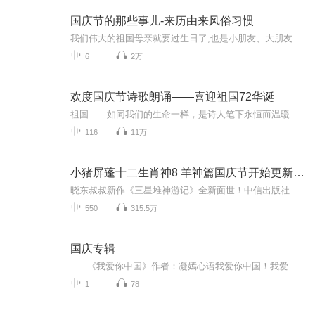
国庆节的那些事儿-来历由来风俗习惯
我们伟大的祖国母亲就要过生日了,也是小朋友、大朋友们最喜欢的“国庆小长假”或说“黄金周”还有说”国庆7天乐”的，说法真是不一而足。那么“国庆节”是怎么来的？自古以来国庆节怎么庆贺？新中国国庆节的来历，以及新中国国庆节的庆贺方式又有哪些呢？ ...
6
2万
欢度国庆节诗歌朗诵——喜迎祖国72华诞
祖国——如同我们的生命一样，是诗人笔下永恒而温暖的主题。在祖国72周年华诞来临之际，特创建这个诗歌朗诵专辑，诵读经典爱国篇章，和大家一起歌颂祖国，向国庆的献礼！祝愿伟大的祖国繁荣富强，祝愿大家国庆节快乐，度过平安快乐的黄金周假期！
116
11万
小猪屏蓬十二生肖神8 羊神篇国庆节开始更新啦！
晓东叔叔新作《三星堆神游记》全新面世！中信出版社出版！京东当当淘宝均有售！点蓝色字收听——《小猪屏蓬爆笑日记2024》《小猪屏蓬爆笑日记2》《小猪屏蓬爆笑日记1》让你笑得喘不上气！《我进故宫当富翁——小猪屏蓬故宫财商笔记》教你成为大富翁！《小...
550
315.5万
国庆专辑
《我爱你中国》作者：凝嫣心语我爱你中国！我爱你春天蓬勃的秧苗；我爱你秋日金黄的硕果。我爱你中国！我爱你青松气质，我爱你红梅品格！我爱你家乡的甜蔗好像乳汁滋润着我的心窝。我爱你中国，我要把最美的歌儿献给你，我的母亲我的祖国。我爱你中国，我爱...
1
78