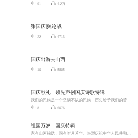
91
4.2万
张国庆|舆论战
22
4713
国庆出游去山西
10
5805
国庆献礼！领先声创国庆诗歌特辑
我们的民族是一个坚韧不拔的民族，历史给予我们的苦难都变成了闪着金光的勋章！我们的国家是一个龙腾虎跃的国家，那条巨龙正以不可阻挡之势崛起于神奇的东方！------------------------------------------------值此祖国70周年华诞之际，领先声创以诗歌向祖国献礼！用我们的声音、用我们的热血、用我们的灵魂诵读经典爱国篇章，歌颂我们的祖国！永远繁荣富强！
8
6076
祖国万岁｜国庆特辑
家有山河锦绣，国有岁月芳华。热烈庆祝中华人民共和国成立73周年！