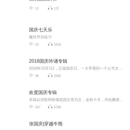
12
1万
国庆七天乐
魔性早功练习
10
1518
2018国庆吟诵专辑
2018年10月1日，正值国庆日。一大早看到一个公号文章，正是文天祥的《己卯十月一日至燕越五日罹狴犴有感而赋》。当然，彼十一非当今的十一。不过数字的巧合还是让人感触，今天拿来读一读，体味一番历史英杰的民族情怀，恰也当时。 根据诗题来看，这组诗是写于十月一日至十月五日之间，是文天祥被俘之后所作，这些诗作不仅有凛凛正气，更也能看的到他百端交集的复杂情感。另一首于右任先生的《望大陆》，微信公号有称《望乡》，一句“山之上国之殇”荡气回肠，一并兴起拿来读了一读。仓促间多有瑕疵...
38
2592
欢度国庆专辑
本辑以诗歌和歌颂祖国文章为主，金秋十月，丹桂飘香，在这个充满丰收喜悦的季节里，我们满怀激动和自豪，迎来了中华人民共和国76周年华诞。这不仅是一个庄重的纪念日，更是全体中华儿女共同欢庆的盛大的节日，承载着深厚的民族情感和历史意义.
167
6788
张国庆|穿越牛熊