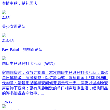
寄情中秋，献礼国庆
2.3万
美少女巡逻队
213.4万
Paw Patrol 狗狗巡逻队
国庆中秋系列打卡活动（完结）
家国同庆时，双节共欢腾！本次国庆中秋系列打卡活动，邀你
每日解锁多元演播精彩：以诗歌为笔，歌颂祖国山河壮阔与时
代华章；清晨用温暖早安问候开启元气一天，深夜以温柔晚安
声语卸下疲惫；更有风趣幽默的单口相声逗趣生活，经典耐品
的评书细说古今故事。...
12
635