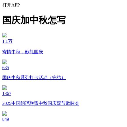
打开APP
国庆加中秋怎写
1.1万
寄情中秋，献礼国庆
635
国庆中秋系列打卡活动（完结）
1367
2025中国朗诵联盟中秋国庆双节歌咏会
849