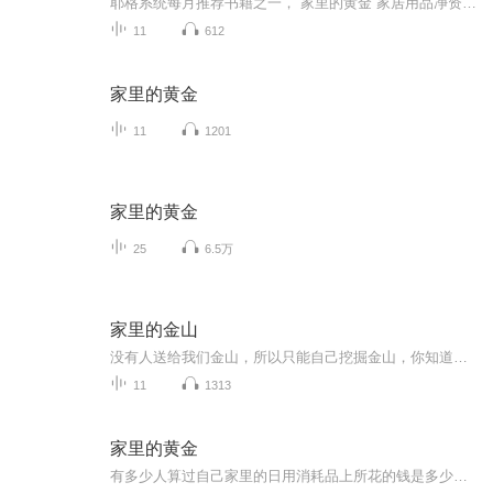
耶格系统每月推荐书籍之一，“家里的黄金”家居用品净资产：永不干涸的金矿 人尽皆知，拥有自己的房产比租房要好，因为所有权能建立净资产。 正如房产包含净资产，家居用品也包含净资产。 但人们却从未想过要拥有他们的家居用品! 我们心血来潮、灵机一动而...
11
612
家里的黄金
11
1201
家里的黄金
25
6.5万
家里的金山
没有人送给我们金山，所以只能自己挖掘金山，你知道吗？其实你已经拥有了一座金山，它就在你家里，也许你还不知道，所以没去开采，也许你已经知道，却不知道如何开采，现在就一起来了解这座金山。欢迎加微信交流学习：QQ/微信 1778654091
11
1313
家里的黄金
有多少人算过自己家里的日用消耗品上所花的钱是多少吗？ 你知道这笔钱是取之不尽的宝藏吗？ 听完这本书，你就会找以答案！ 想要知道如何去开采家里的黄金吗？ 加入互联网安利，我们一起来！ 加微信QQ84779918