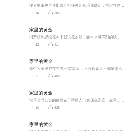
作者史蒂夫普莱斯曾经担任教师和培训讲师，撰写并参与撰写了超过10本以上个人成长和自由企业为题的著作，销量达到百万册。译本文字超过了20种。普莱斯博士从事房地产投资30年，在佛罗里达坦帕市购买及管理多项房地产。
10
385
家里的黄金
消费获利思维花本来就该花的钱，赚本来赚不到的钱，让家里的开支转变成为家里的收入！
22
814
家里的黄金
每个人家里都存在着一笔‘黄金’，只是很多人不知道怎么去开采这部分家里的黄金而总是让大多的超市拿去这部分利润，如何能开采家里的黄金，如何去利用家里的黄金建设自己的财富管道？欢迎交流V/Q 1711321138
7
408
家里的黄金
悦享听书友会的使命在于帮助人们实现在家庭，生意，人际关系，健康，心理，精神六个生活的主要方面都得到平衡协调的发展！ 我们的目标是要在15年的时间里，影响一亿中国人读书，一千个家庭实现财务自由，“你是继续卖糖水呢，还是跟我们一起改变这个世界？”来吧！加入我们微信社群，群主栏：13588859502。期待您的加入！我们悦享听的团队遍布中国和海外市 场！信仰：天生要自由。信念：链接希望，点亮生活！ 我们致力于 带领更多朋友一起获得财务自由和时间自由。带领一千户家庭开房车欧洲自驾游！...
10
525
家里的黄金