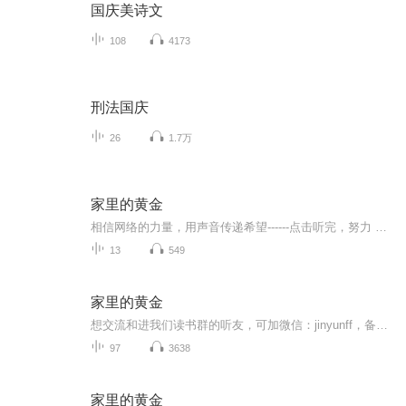
国庆美诗文
108
4173
刑法国庆
26
1.7万
家里的黄金
相信网络的力量，用声音传递希望------点击听完，努力 求证；成功之道，有迹可循。获取成功法则加LL13768107809。 家居用品净资产:永不干涸的金矿，人尽皆知，拥有自己的房产比租房要好，因为 所有权能建立净资产。反正钱是你为了维持家居和生活方...
13
549
家里的黄金
想交流和进我们读书群的听友，可加微信：jinyunff，备注喜马拉雅听友，真正的财务自由是什么？财务自由，就是当你不工作的时候，也不必为金钱发愁，因为你有其他渠道的现金收入。当工作不再是获得金钱的唯一手段时，你便自由了。可以有足够的金钱、时间去...
97
3638
家里的黄金