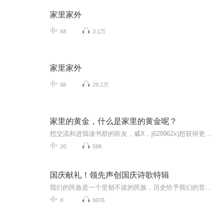
家里家外
68
3.1万
家里家外
68
29.1万
家里的黄金，什么是家里的黄金呢？
想交流和进我读书群的听友，威X，j629962x)想获得更多的智慧，拥有富人思维，成功思维吗？快来和我们一起交流和探讨吧！！智慧是分辨差异的能力智慧是解决问题的能力智慧是运用知识的能力智慧是正确选择的能力智慧是克服恐惧的关键智慧是制造财富的工场我...
20
598
国庆献礼！领先声创国庆诗歌特辑
我们的民族是一个坚韧不拔的民族，历史给予我们的苦难都变成了闪着金光的勋章！我们的国家是一个龙腾虎跃的国家，那条巨龙正以不可阻挡之势崛起于神奇的东方！------------------------------------------------值此祖国70周年华诞之际，领先声创以诗歌向祖国献礼！用我们的声音、用我们的热血、用我们的灵魂诵读经典爱国篇章，歌颂我们的祖国！永远繁荣富强！
8
6076