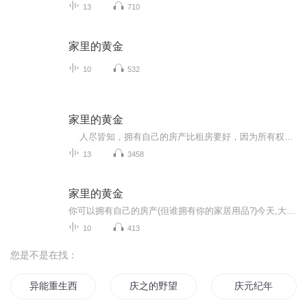
13
710
家里的黄金
10
532
家里的黄金
人尽皆知，拥有自己的房产比租房要好，因为所有权能建立净资产。 正如房产包含净资产，家居用品，也包含净资产。但人们却从未想过要拥有他们的家居用品！ ——迪克 ·克拉克 美国音乐骑师、音乐经理人
13
3458
家里的黄金
你可以拥有自己的房产(但谁拥有你的家居用品?)今天,大约70%的美国人拥有自己的房产。这绝对是明智的做法。作为拥有者,你可以从房地产净资产中获益。若你能从“零售资产”中获益,岂不是更好吗?“零售资产”是你从零售商店购买回家的产品和服务。你不希望按...
10
413
您是不是在找：
异能重生西门庆
庆之的野望
庆元纪年