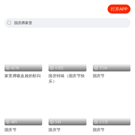
打开APP
国庆蹲家里
4176
1.6万
1726
家里蹲吸血姬的郁闷
国庆特辑（国庆节快
国庆节
乐）
465
543
2.1万
国庆节
国庆节
国庆节