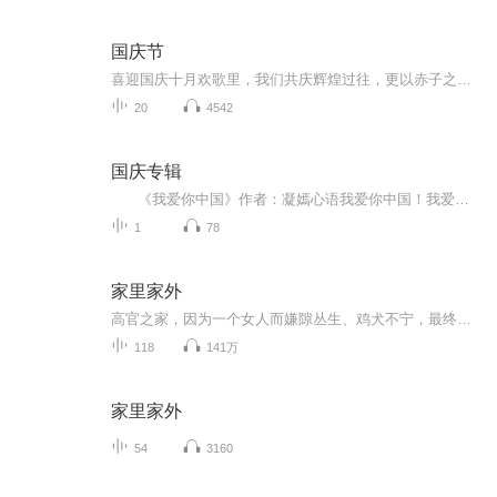
国庆节
喜迎国庆十月欢歌里，我们共庆辉煌过往，更以赤子之心，向未来书写滚烫的誓言——这盛世，值得我们以热爱相拥。
20
4542
国庆专辑
《我爱你中国》作者：凝嫣心语我爱你中国！我爱你春天蓬勃的秧苗；我爱你秋日金黄的硕果。我爱你中国！我爱你青松气质，我爱你红梅品格！我爱你家乡的甜蔗好像乳汁滋润着我的心窝。我爱你中国，我要把最美的歌儿献给你，我的母亲我的祖国。我爱你中国，我爱...
1
78
家里家外
高官之家，因为一个女人而嫌隙丛生、鸡犬不宁，最终妻离子散、家破人亡。因嫉妒而产生的邪恶，总会将人引上不归之路。实力派女作家蔡越涛成名力作，一部声声泣血的人性解读史，一轴波澜壮阔的人生百态图，一曲荡气回肠的人间正气歌。 作者 蔡越涛
118
141万
家里家外
54
3160