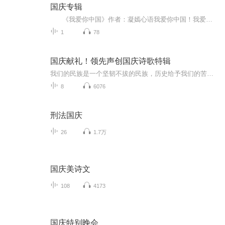
国庆专辑
《我爱你中国》作者：凝嫣心语我爱你中国！我爱你春天蓬勃的秧苗；我爱你秋日金黄的硕果。我爱你中国！我爱你青松气质，我爱你红梅品格！我爱你家乡的甜蔗好像乳汁滋润着我的心窝。我爱你中国，我要把最美的歌儿献给你，我的母亲我的祖国。我爱你中国，我爱...
1
78
国庆献礼！领先声创国庆诗歌特辑
我们的民族是一个坚韧不拔的民族，历史给予我们的苦难都变成了闪着金光的勋章！我们的国家是一个龙腾虎跃的国家，那条巨龙正以不可阻挡之势崛起于神奇的东方！------------------------------------------------值此祖国70周年华诞之际，领先声创以诗歌向祖国献礼！用我们的声音、用我们的热血、用我们的灵魂诵读经典爱国篇章，歌颂我们的祖国！永远繁荣富强！
8
6076
刑法国庆
26
1.7万
国庆美诗文
108
4173
国庆特别晚会