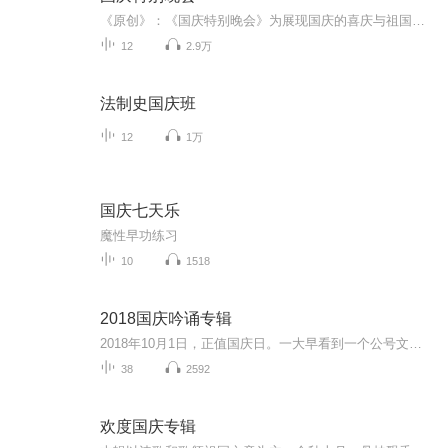
《原创》：《国庆特别晚会》为展现国庆的喜庆与祖国的深情我将以具体的场景切入从清晨升旗的庄严到街头巷尾的欢庆到历史与当下的交融，用优美的笔触传递对祖国的热爱与自豪！用诗歌和情感美文形式，歌颂祖国的繁荣富强，祝人民幸福安康！
12
2.9万
法制史国庆班
12
1万
国庆七天乐
魔性早功练习
10
1518
2018国庆吟诵专辑
2018年10月1日，正值国庆日。一大早看到一个公号文章，正是文天祥的《己卯十月一日至燕越五日罹狴犴有感而赋》。当然，彼十一非当今的十一。不过数字的巧合还是让人感触，今天拿来读一读，体味一番历史英杰的民族情怀，恰也当时。 根据诗题来看，这组诗是写于十月一日至十月五日之间，是文天祥被俘之后所作，这些诗作不仅有凛凛正气，更也能看的到他百端交集的复杂情感。另一首于右任先生的《望大陆》，微信公号有称《望乡》，一句“山之上国之殇”荡气回肠，一并兴起拿来读了一读。仓促间多有瑕疵...
38
2592
欢度国庆专辑