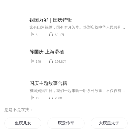
祖国万岁｜国庆特辑
家有山河锦绣，国有岁月芳华。热烈庆祝中华人民共和国成立73周年！
6
82.1万
陈国庆-上海滑稽
149
126.8万
国庆主题故事合辑
祖国妈妈生日，我们一起来听一听系列故事。不仅仅有《我的祖国》，还有红军故事，也有关于战争的故事，让大家体会到和平年代的不易。
12
2600
您是不是在找：
重庆儿女
庆云传奇
大庆皇太子