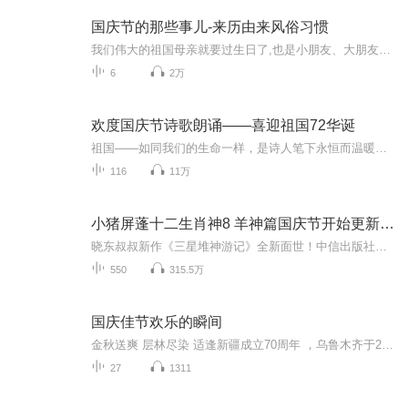
国庆节的那些事儿-来历由来风俗习惯
我们伟大的祖国母亲就要过生日了,也是小朋友、大朋友们最喜欢的“国庆小长假”或说“黄金周”还有说”国庆7天乐”的，说法真是不一而足。那么“国庆节”是怎么来的？自古以来国庆节怎么庆贺？新中国国庆节的来历，以及新中国国庆节的庆贺方式又有哪些呢？ ...
6
2万
欢度国庆节诗歌朗诵——喜迎祖国72华诞
祖国——如同我们的生命一样，是诗人笔下永恒而温暖的主题。在祖国72周年华诞来临之际，特创建这个诗歌朗诵专辑，诵读经典爱国篇章，和大家一起歌颂祖国，向国庆的献礼！祝愿伟大的祖国繁荣富强，祝愿大家国庆节快乐，度过平安快乐的黄金周假期！
116
11万
小猪屏蓬十二生肖神8 羊神篇国庆节开始更新啦！
晓东叔叔新作《三星堆神游记》全新面世！中信出版社出版！京东当当淘宝均有售！点蓝色字收听——《小猪屏蓬爆笑日记2024》《小猪屏蓬爆笑日记2》《小猪屏蓬爆笑日记1》让你笑得喘不上气！《我进故宫当富翁——小猪屏蓬故宫财商笔记》教你成为大富翁！《小...
550
315.5万
国庆佳节欢乐的瞬间
金秋送爽 层林尽染 适逢新疆成立70周年 ，乌鲁木齐于2025年9月23日迎来党中央和习大大带领的慰问团。新疆各族群众欢欣鼓舞，热烈欢迎。
27
1311