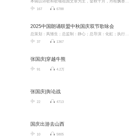
本辑以诗歌和歌颂祖国文章为主，金秋十月，丹桂飘香，在这个充满丰收喜悦的季节里，我们满怀激动和自豪，迎来了中华人民共和国76周年华诞。这不仅是一个庄重的纪念日，更是全体中华儿女共同欢庆的盛大的节日，承载着深厚的民族情感和历史意义.
167
6788
2025中国朗诵联盟中秋国庆双节歌咏会
总策划：凤雏生；总监制：静心；总导演：化虹；执行总监：莺子；执行导演：橙夏；主持人：静心、化虹、橙夏
37
1367
张国庆|穿越牛熊
91
4.2万
张国庆|舆论战
22
4713
国庆出游去山西
10
5805