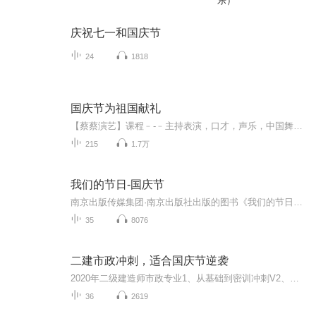
乐）
庆祝七一和国庆节
24
1818
国庆节为祖国献礼
【蔡蔡演艺】课程﹣-﹣主持表演，口才，声乐，中国舞，民族舞。独特的小舞台，专业的录音棚，每一位同学都能成为优秀的小明星。独特的教学模式，轻松上课，快乐学习！知名主持人，舞蹈家，高级教师任职授课！江南总校：河沟街42号三楼 18545856430江北分校...
215
1.7万
我们的节日-国庆节
南京出版传媒集团·南京出版社出版的图书《我们的节日》通过对中国节日文化和节日意义进行深度的挖掘，面向青少年群体构建独具特色的栏目内容，以此丰富春节、元宵节、清明节、端午节、七夕节、中秋节、重阳节等传统节日；六一节、教师节、国庆节等新兴节日的文化内涵和表现形式。促进青少年形成新的节日习俗，提升节日仪式感、认同感。音频作品由金陵朗读者联盟志愿者朗诵，南京音像出版社、金陵图书馆联合制作。
35
8076
二建市政冲刺，适合国庆节逆袭
2020年二级建造师市政专业1、从基础到密训冲刺V2、从精华课程到超压密押V3、0基础同步更新v4、持续更新到2020年考试V5、只要你跟着学让你一次稳拿证V6、渠道超压压题，超压三页纸等独家绝密压题!
36
2619