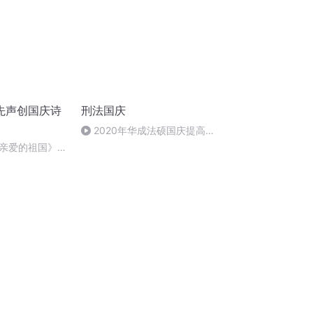
先声创国庆诗
刑法国庆
2020年华成法硕国庆提高班
刑法陈 (26)
亲爱的祖国》温