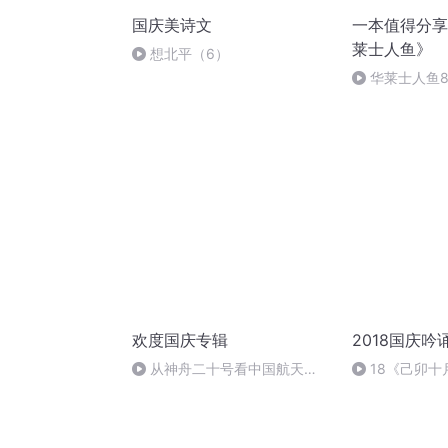
国庆美诗文
一本值得分享
莱士人鱼》
想北平（6）
华莱士人鱼
回归大海）完
欢度国庆专辑
2018国庆吟
从神舟二十号看中国航天
18《己卯
的“隐形实力”
日罹狴犴有感而
文天祥 自由吟