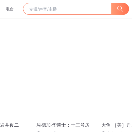
电台
岩井俊二
埃德加·华莱士：十三号房
大鱼 ［美］丹