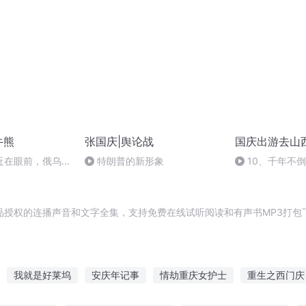
牛熊
张国庆|舆论战
国庆出游去山
近在眼前，俄乌冲
特朗普的新形象
10、千年不
，将会如何发展？
品授权的连播声音和文字全集，支持免费在线试听阅读和有声书MP3打包
我就是好莱坞
安庆年记事
情劫重庆女护士
重生之西门庆
当道士
异能重生西门庆
莱德城的小人物
重生西门庆
庆阳