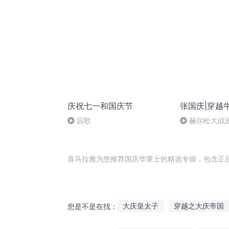
庆祝七一和国庆节
张国庆|穿越
囚歌
赫尔松大战
突的关键之战
喜马拉雅为您推荐国庆华莱士的精选专辑，包含正
大庆皇太子
穿越之大庆帝国
您是不是在找：
庆余年之长歌行
我在好莱坞