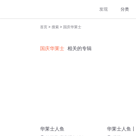
发现
分类
>
>
首页
搜索
国庆华莱士
国庆华莱士
相关的专辑
华莱士人鱼
华莱士人鱼丨