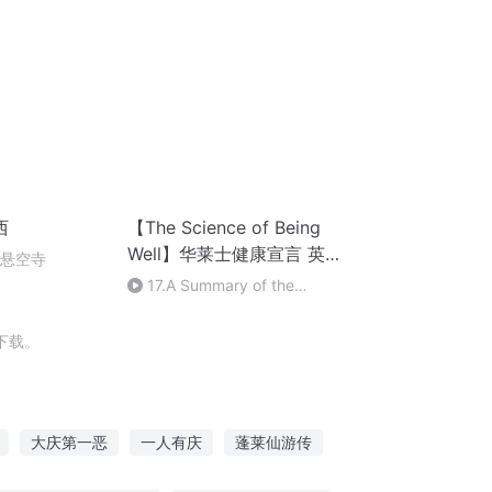
西
【The Science of Being
Well】华莱士健康宣言 英文
倒悬空寺
版
17.A Summary of the
Science of Being Well
下载。
大庆第一恶
一人有庆
蓬莱仙游传
成长手札
庆元纪年
普天同庆