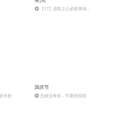
斯|完
【17】进取之心必获厚报
（全书完）
国庆节
世长歌
怎能没有你，可爱的祖国