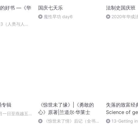
的好书 —《华
国庆七天乐
法制史国庆班
魔性早功 day6
2020年华
法制史马志冰 (12
83（人类与人鱼
结
诵专辑
《惊世未了缘》|《勇敢的
失落的致富经
心》原著|兰道尔·华莱士
Science of ge
十月一日至燕越五
赋》组律18首
《惊世未了情》后记（全书
13-Getting in
诵
终）
Business 找