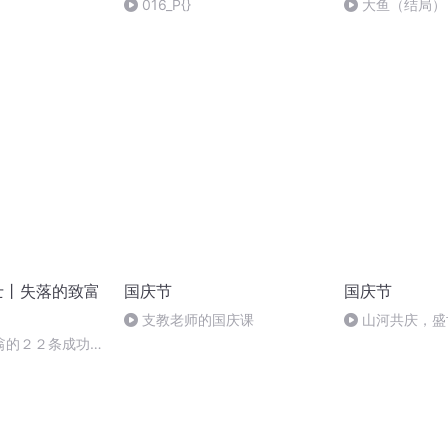
016_P{}
大鱼（结局）
士丨失落的致富
国庆节
国庆节
支教老师的国庆课
山河共庆，盛
翁的２２条成功哲