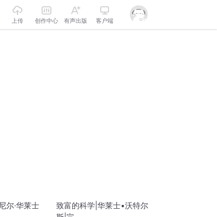
上传
创作中心
有声出版
客户端
尼尔·华莱士
致富的科学|华莱士•沃特尔