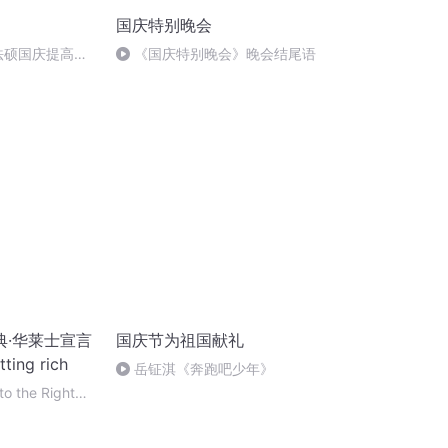
国庆特别晚会
成法硕国庆提高班
《国庆特别晚会》晚会结尾语
)
典·华莱士宣言
国庆节为祖国献礼
tting rich
岳钲淇《奔跑吧少年》
to the Right
到属于自己的事业