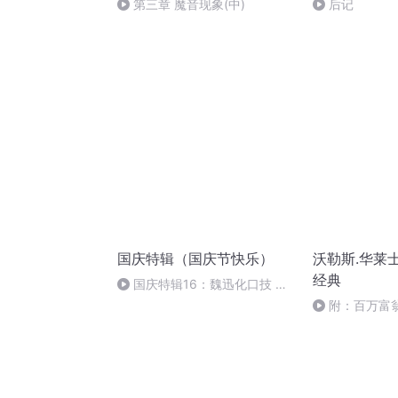
第三章 魔音现象(中)
后记
国庆特辑（国庆节快乐）
沃勒斯.华莱
经典
国庆特辑16：魏迅化口技 二
胡 东方红+一般唱法和原生态
附：百万富
学（完）