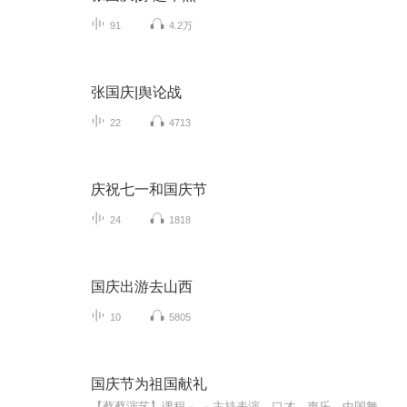
91
4.2万
张国庆|舆论战
22
4713
庆祝七一和国庆节
24
1818
国庆出游去山西
10
5805
国庆节为祖国献礼
【蔡蔡演艺】课程﹣-﹣主持表演，口才，声乐，中国舞，民族舞。独特的小舞台，专业的录音棚，每一位同学都能成为优秀的小明星。独特的教学模式，轻松上课，快乐学习！知名主持人，舞蹈家，高级教师任职授课！江南总校：河沟街42号三楼 18545856430江北分校...