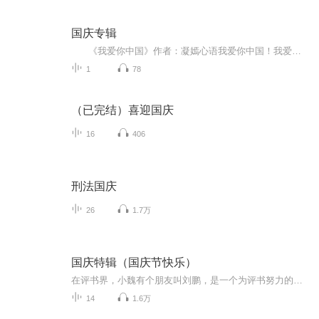
国庆专辑
《我爱你中国》作者：凝嫣心语我爱你中国！我爱你春天蓬勃的秧苗；我爱你秋日金黄的硕果。我爱你中国！我爱你青松气质，我爱你红梅品格！我爱你家乡的甜蔗好像乳汁滋润着我的心窝。我爱你中国，我要把最美的歌儿献给你，我的母亲我的祖国。我爱你中国，我爱...
1
78
（已完结）喜迎国庆
16
406
刑法国庆
26
1.7万
国庆特辑（国庆节快乐）
在评书界，小魏有个朋友叫刘鹏，是一个为评书努力的小伙子。在2021年国庆期间，他想弄个特辑，便烦劳我给他录个爱国题材的评书小段儿。这种事情，不是特殊情况，小魏一般不会拒绝，也就给其录了一个《鲁迅踢鬼》，等他传完，我再传到我的专辑里。另外，小...
14
1.6万