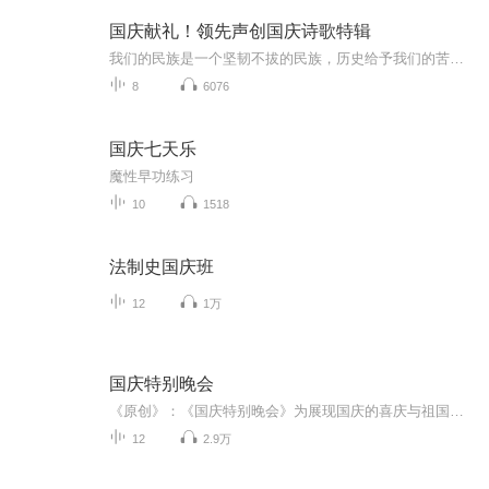
国庆献礼！领先声创国庆诗歌特辑
我们的民族是一个坚韧不拔的民族，历史给予我们的苦难都变成了闪着金光的勋章！我们的国家是一个龙腾虎跃的国家，那条巨龙正以不可阻挡之势崛起于神奇的东方！------------------------------------------------值此祖国70周年华诞之际，领先声创以诗歌向祖国献礼！用我们的声音、用我们的热血、用我们的灵魂诵读经典爱国篇章，歌颂我们的祖国！永远繁荣富强！
8
6076
国庆七天乐
魔性早功练习
10
1518
法制史国庆班
12
1万
国庆特别晚会
《原创》：《国庆特别晚会》为展现国庆的喜庆与祖国的深情我将以具体的场景切入从清晨升旗的庄严到街头巷尾的欢庆到历史与当下的交融，用优美的笔触传递对祖国的热爱与自豪！用诗歌和情感美文形式，歌颂祖国的繁荣富强，祝人民幸福安康！
12
2.9万