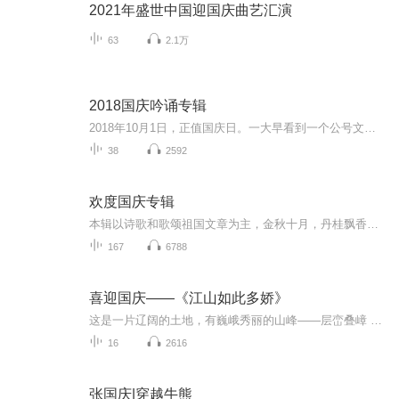
2021年盛世中国迎国庆曲艺汇演
63
2.1万
2018国庆吟诵专辑
2018年10月1日，正值国庆日。一大早看到一个公号文章，正是文天祥的《己卯十月一日至燕越五日罹狴犴有感而赋》。当然，彼十一非当今的十一。不过数字的巧合还是让人感触，今天拿来读一读，体味一番历史英杰的民族情怀，恰也当时。 根据诗题来看，这组诗是写于十月一日至十月五日之间，是文天祥被俘之后所作，这些诗作不仅有凛凛正气，更也能看的到他百端交集的复杂情感。另一首于右任先生的《望大陆》，微信公号有称《望乡》，一句“山之上国之殇”荡气回肠，一并兴起拿来读了一读。仓促间多有瑕疵...
38
2592
欢度国庆专辑
本辑以诗歌和歌颂祖国文章为主，金秋十月，丹桂飘香，在这个充满丰收喜悦的季节里，我们满怀激动和自豪，迎来了中华人民共和国76周年华诞。这不仅是一个庄重的纪念日，更是全体中华儿女共同欢庆的盛大的节日，承载着深厚的民族情感和历史意义.
167
6788
喜迎国庆——《江山如此多娇》
这是一片辽阔的土地，有巍峨秀丽的山峰——层峦叠嶂 ；这是一片广袤的土地，有奔流不息的江河——百折不回 ；这是一片富饶的土地，有波涛澎湃的大海——深邃无垠； 这是一片神奇的土地，千年运河、万里长城 。江山如此多娇，文明如此灿烂！这是我的祖国，瞰祖国大好河山，品中华人文之美！
16
2616
张国庆|穿越牛熊