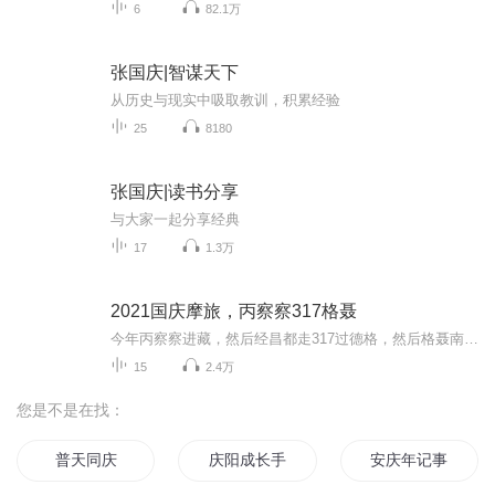
6
82.1万
张国庆|智谋天下
从历史与现实中吸取教训，积累经验
25
8180
张国庆|读书分享
与大家一起分享经典
17
1.3万
2021国庆摩旅，丙察察317格聂
今年丙察察进藏，然后经昌都走317过德格，然后格聂南线，最后沙溪古镇收尾。
15
2.4万
您是不是在找：
普天同庆
庆阳成长手札
安庆年记事