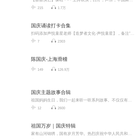
215
1.7万
国庆诵读打卡合集
扫码添加声悦童星老师【造梦者文化-声悦童星】，备注“诵读打卡”报名，已添加好友的，直接发送“诵读打卡”报名，报名成功后进入社群。
7
2303
陈国庆-上海滑稽
149
126.9万
国庆主题故事合辑
祖国妈妈生日，我们一起来听一听系列故事。不仅仅有《我的祖国》，还有红军故事，也有关于战争的故事，让大家体会到和平年代的不易。
12
2600
祖国万岁｜国庆特辑
家有山河锦绣，国有岁月芳华。热烈庆祝中华人民共和国成立73周年！