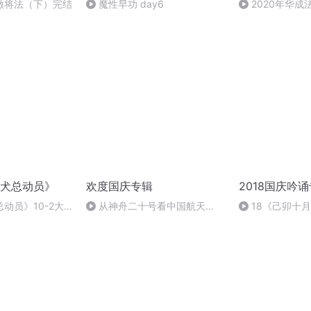
激将法（下）完结
魔性早功 day6
2020年华
法制史马志冰 (12
犬总动员》
欢度国庆专辑
2018国庆吟
动员》10-2大
从神舟二十号看中国航天
18《己卯十
猫（完）
的“隐形实力”
日罹狴犴有感而
文天祥 自由吟诵