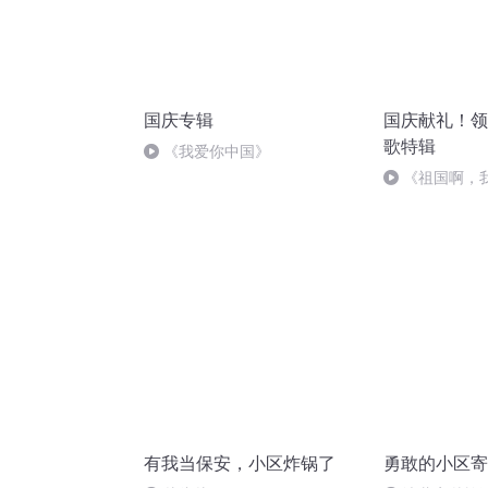
国庆专辑
国庆献礼！领
歌特辑
《我爱你中国》
《祖国啊，
婉
有我当保安，小区炸锅了
勇敢的小区寄