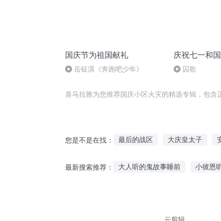
国庆节为祖国献礼
庆祝七一和国
岳钲淇《奔跑吧少年》
囚歌
喜马拉雅为您推荐国庆小区火灾的精选专辑，包含
最后的战区
大庆皇太子
您是不是在找：
嘉庆皇帝
红区异能
大庆
大人听的鬼故事睡前
小彼恩
最新搜索推荐：
一人有庆
野心峡谷故事在线听
认真听
小少焱听粉丝故事在线听
小
云剪辑