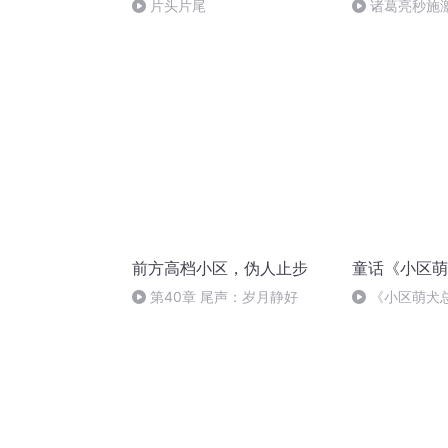
片头片尾
诸葛亮秒施
前方高档小区，伪人止步
童话《小区萌
第40章 尾声：岁月静好
《小区萌犬总
黑猫当上了校