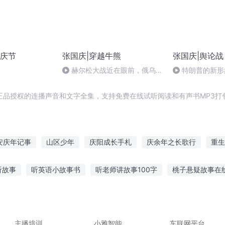
庆节
张国庆|穿越牛熊
张国庆|舆论战
赫尔松大战近在眼前，俄乌冲
特朗普的新形
突的关键之战，将会如何发展？
正品授权的连播声音和文字全集，支持免费在线试听阅读和有声书MP3打
安庆年记事
山区少年
庆阳成长手札
庆余年之长歌行
重生
第一恶
末世之无人区
二十一区
二十三区
爱在同时区
听故事
听英语小故事书
听老师讲故事100字
桃子悬疑故事在
故事用什么成语
准备好瓜子听故事
听妈妈讲军装的故事
祁晟
鸭变态故事在线听
小学直播故事在线听
主播培训
小雅智能
车联网平台