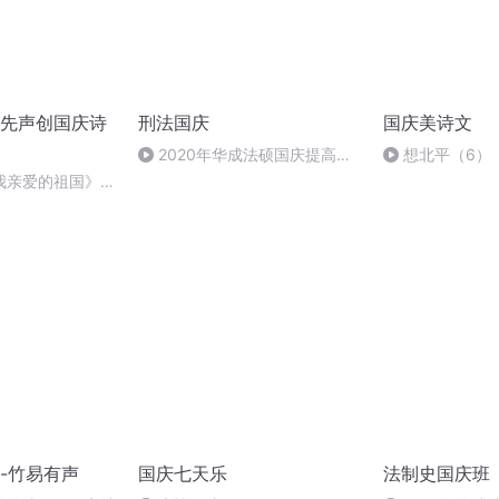
先声创国庆诗
刑法国庆
国庆美诗文
2020年华成法硕国庆提高班
想北平（6）
刑法陈 (26)
我亲爱的祖国》温
-竹易有声
国庆七天乐
法制史国庆班