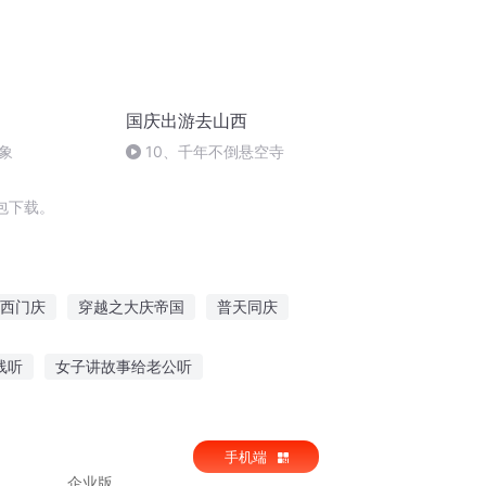
国庆出游去山西
象
10、千年不倒悬空寺
包下载。
西门庆
穿越之大庆帝国
普天同庆
异能重生西门庆
重庆儿女
庆云传奇
线听
女子讲故事给老公听
原故事听
小伴龙龙妹妹听故事
手机端
企业版