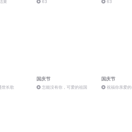
结束
63
63
国庆节
国庆节
盛世长歌
怎能没有你，可爱的祖国
祝福你亲爱的