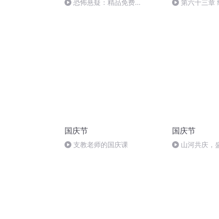
恐怖悬疑：精品免费
第六十三章 
469【完】
国庆节
国庆节
支教老师的国庆课
山河共庆，