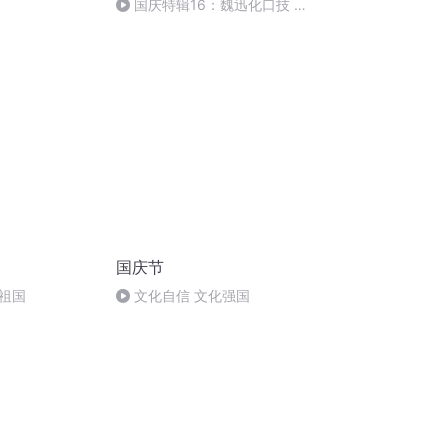
国庆特辑16：魏迅化口技 二
胡 东方红+一般唱法和原生态
国庆节
祖国
文化自信 文化强国