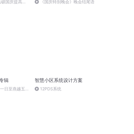
成法硕国庆提高班
《国庆特别晚会》晚会结尾语
)
诵专辑
智慧小区系统设计方案
月一日至燕越五
12PDS系统
赋》组律18首