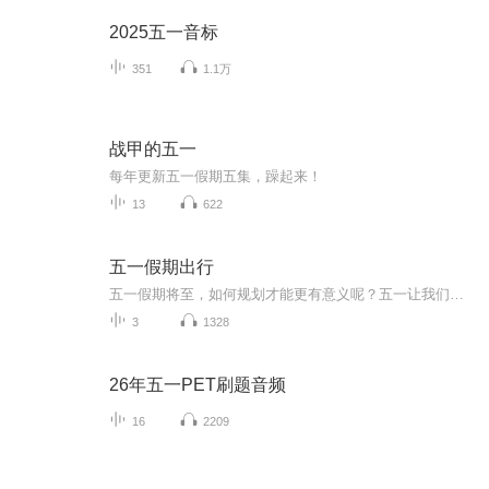
2025五一音标
351
1.1万
战甲的五一
每年更新五一假期五集，躁起来！
13
622
五一假期出行
五一假期将至，如何规划才能更有意义呢？五一让我们做感恩之行吧！五一让我们做公益，让爱与成长在路上，五一，让我们回归家乡，陪伴父母到田埂上找到蒲公英最珍贵的"风景"，在孩子心里种下一颗关于"家"的种子。
3
1328
26年五一PET刷题音频
16
2209