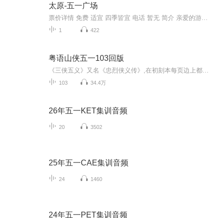
太原-五一广场
票价详情 免费 适宜 四季皆宜 电话 暂无 简介 亲爱的游客朋友，欢迎来到五一广场，它位于迎泽大街东段，是一处设计别致、造型美丽的广场园林。该广场分南北两部分，占地面积8．8万平方米，有花卉喷泉、国旗台、“晋泉之声”喷泉雕塑、花坛、小喷泉和绿篱等...
1
422
粤语山侠五一103回版
《三侠五义》又名《忠烈侠义传》,在初刻本每页边上都书“三侠五义”四字, 可见著者是把“三侠五义”四个字作为原书的别名。《三侠五义》加起来是“三才五行八卦九宫”。北侠占天时，双侠占地利，南侠占人和，此为“三才”，“五鼠”为金、木、水、火、土 ...
103
34.4万
26年五一KET集训音频
20
3502
25年五一CAE集训音频
24
1460
24年五一PET集训音频