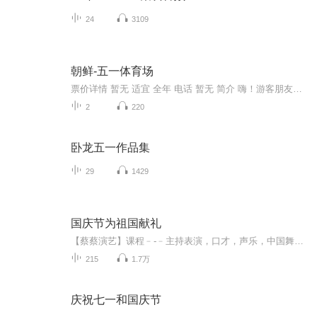
24
3109
朝鲜-五一体育场
票价详情 暂无 适宜 全年 电话 暂无 简介 嗨！游客朋友，欢迎您来到平壤的“五一体育场”。五一体育场位于大同江上的绫罗岛上，它刚开始叫做“绫罗岛体育场”，也许是因为它是1989年5月1日建造完成的，所以改为了现在的名字。体育场呈降落伞状，有16个半圆...
2
220
卧龙五一作品集
29
1429
国庆节为祖国献礼
【蔡蔡演艺】课程﹣-﹣主持表演，口才，声乐，中国舞，民族舞。独特的小舞台，专业的录音棚，每一位同学都能成为优秀的小明星。独特的教学模式，轻松上课，快乐学习！知名主持人，舞蹈家，高级教师任职授课！江南总校：河沟街42号三楼 18545856430江北分校...
215
1.7万
庆祝七一和国庆节