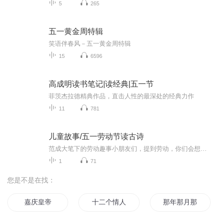
5
265
五一黄金周特辑
笑语伴春风－五一黄金周特辑
15
6596
高成明读书笔记|读经典|五一节
菲茨杰拉德精典作品，直击人性的最深处的经典力作
11
781
儿童故事/五一劳动节读古诗
范成大笔下的劳动趣事小朋友们，提到劳动，你们会想到什么呢？是帮妈妈擦桌子，还是在幼儿园里和小伙伴一起种小种子？其实呀，在很久很久以前，有一位叫范成大的诗人，他把农村里大家劳动的样子，写成了一首特别有意思的诗，名字叫《四时田园杂兴》。今天...
1
71
您是不是在找：
嘉庆皇帝
十二个情人节
那年那月那时节