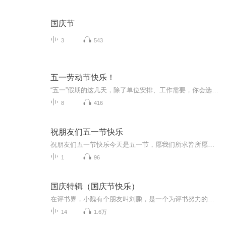
国庆节
3
543
五一劳动节快乐！
“五一”假期的这几天，除了单位安排、工作需要，你会选择让自己继续“劳动”，还是舒心的“休息”…
8
416
祝朋友们五一节快乐
祝朋友们五一节快乐今天是五一节，愿我们所求皆所愿，前路皆坦途。01五月，往事清零，未来可期 春深四月去，夏来五月新。愿四月所有的遗憾，都是五月惊喜的铺垫。过去的四月里，很多人经历了一些难过的事。也许卯足全力，但仍在事业上受挫。 也许交付全部...
1
96
国庆特辑（国庆节快乐）
在评书界，小魏有个朋友叫刘鹏，是一个为评书努力的小伙子。在2021年国庆期间，他想弄个特辑，便烦劳我给他录个爱国题材的评书小段儿。这种事情，不是特殊情况，小魏一般不会拒绝，也就给其录了一个《鲁迅踢鬼》，等他传完，我再传到我的专辑里。另外，小...
14
1.6万