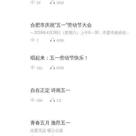
24
1818
合肥市庆祝“五一”劳动节大会
-- 2018年4月28日（星期六）上午9︰00，市委市政府在市政务大楼会议中心小会堂隆重召开合肥市庆祝“五一”国际劳动节大会。 -- 通报合肥市第五届职工技术创新成果及合肥市五一劳动奖状、五一劳动奖章、工人先锋号获得者，在全市上下大力弘扬劳模精神、 工...
7
4266
唱起来：五一劳动节快乐！
191
6708
自在正定 诗画五一
268
1万
青春五月 激昂五一
运爱无边 暖心公益