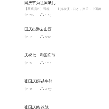
国庆节为祖国献礼
【蔡蔡演艺】课程﹣-﹣主持表演，口才，声乐，中国舞，民族舞。独特的小舞台，专业的录音棚，每一位同学都能成为优秀的小明星。独特的教学模式，轻松上课，快乐学习！知名主持人，舞蹈家，高级教师任职授课！江南总校：河沟街42号三楼 18545856430江北分校...
215
1.7万
国庆出游去山西
10
5805
庆祝七一和国庆节
24
1818
张国庆|穿越牛熊
91
4.2万
张国庆|舆论战