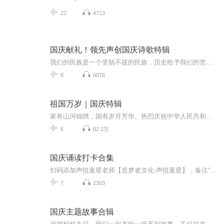
22
4713
国庆献礼！领先声创国庆诗歌特辑
我们的民族是一个坚韧不拔的民族，历史给予我们的苦难都变成了闪着金光的勋章！我们的国家是一个龙腾虎跃的国家，那条巨龙正以不可阻挡之势崛起于神奇的东方！------------------------------------------------值此祖国70周年华诞之际，领先声创以诗歌向祖国献礼！用我们的声音、用我们的热血、用我们的灵魂诵读经典爱国篇章，歌颂我们的祖国！永远繁荣富强！
8
6076
祖国万岁｜国庆特辑
家有山河锦绣，国有岁月芳华。热烈庆祝中华人民共和国成立73周年！
6
82.1万
国庆诵读打卡合集
扫码添加声悦童星老师【造梦者文化-声悦童星】，备注“诵读打卡”报名，已添加好友的，直接发送“诵读打卡”报名，报名成功后进入社群。
7
2303
国庆主题故事合辑