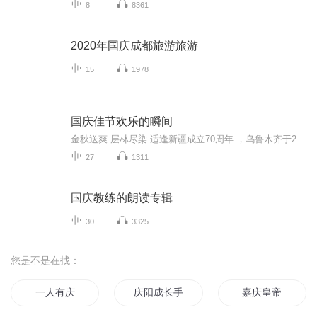
8
8361
2020年国庆成都旅游旅游
15
1978
国庆佳节欢乐的瞬间
金秋送爽 层林尽染 适逢新疆成立70周年 ，乌鲁木齐于2025年9月23日迎来党中央和习大大带领的慰问团。新疆各族群众欢欣鼓舞，热烈欢迎。
27
1311
国庆教练的朗读专辑
30
3325
您是不是在找：
一人有庆
庆阳成长手札
嘉庆皇帝