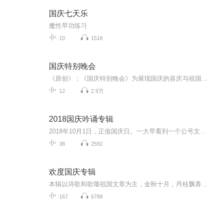
国庆七天乐
魔性早功练习
10
1518
国庆特别晚会
《原创》：《国庆特别晚会》为展现国庆的喜庆与祖国的深情我将以具体的场景切入从清晨升旗的庄严到街头巷尾的欢庆到历史与当下的交融，用优美的笔触传递对祖国的热爱与自豪！用诗歌和情感美文形式，歌颂祖国的繁荣富强，祝人民幸福安康！
12
2.9万
2018国庆吟诵专辑
2018年10月1日，正值国庆日。一大早看到一个公号文章，正是文天祥的《己卯十月一日至燕越五日罹狴犴有感而赋》。当然，彼十一非当今的十一。不过数字的巧合还是让人感触，今天拿来读一读，体味一番历史英杰的民族情怀，恰也当时。 根据诗题来看，这组诗是写于十月一日至十月五日之间，是文天祥被俘之后所作，这些诗作不仅有凛凛正气，更也能看的到他百端交集的复杂情感。另一首于右任先生的《望大陆》，微信公号有称《望乡》，一句“山之上国之殇”荡气回肠，一并兴起拿来读了一读。仓促间多有瑕疵...
38
2592
欢度国庆专辑
本辑以诗歌和歌颂祖国文章为主，金秋十月，丹桂飘香，在这个充满丰收喜悦的季节里，我们满怀激动和自豪，迎来了中华人民共和国76周年华诞。这不仅是一个庄重的纪念日，更是全体中华儿女共同欢庆的盛大的节日，承载着深厚的民族情感和历史意义.
167
6788