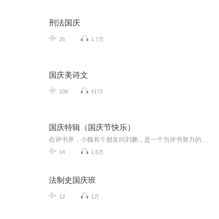
刑法国庆
26
1.7万
国庆美诗文
108
4173
国庆特辑（国庆节快乐）
在评书界，小魏有个朋友叫刘鹏，是一个为评书努力的小伙子。在2021年国庆期间，他想弄个特辑，便烦劳我给他录个爱国题材的评书小段儿。这种事情，不是特殊情况，小魏一般不会拒绝，也就给其录了一个《鲁迅踢鬼》，等他传完，我再传到我的专辑里。另外，小...
14
1.6万
法制史国庆班
12
1万