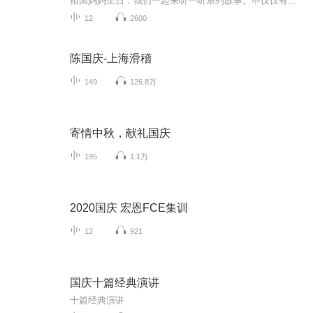
祖国妈妈生日，我们一起来听一听系列故事。不仅仅有《我的祖国》，还有红军故事，也有关于战争的故事，让大家体会到和平年代的不易。
12
2600
陈国庆-上海滑稽
149
126.8万
寄情中秋，献礼国庆
195
1.1万
2020国庆 宏恩FCE集训
12
921
国庆十篇经典演讲
十篇经典演讲