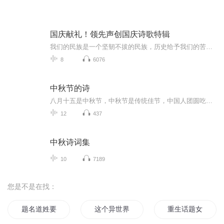
国庆献礼！领先声创国庆诗歌特辑
我们的民族是一个坚韧不拔的民族，历史给予我们的苦难都变成了闪着金光的勋章！我们的国家是一个龙腾虎跃的国家，那条巨龙正以不可阻挡之势崛起于神奇的东方！------------------------------------------------值此祖国70周年华诞之际，领先声创以诗歌向祖国献礼！用我们的声音、用我们的热血、用我们的灵魂诵读经典爱国篇章，歌颂我们的祖国！永远繁荣富强！
8
6076
中秋节的诗
八月十五是中秋节，中秋节是传统佳节，中国人团圆吃月饼的日子，这个节日自古就有，所以留下了不少关于中秋节的诗
12
437
中秋诗词集
10
7189
您是不是在找：
题名道姓要爱你
这个异世界大有问题
重生话题女王