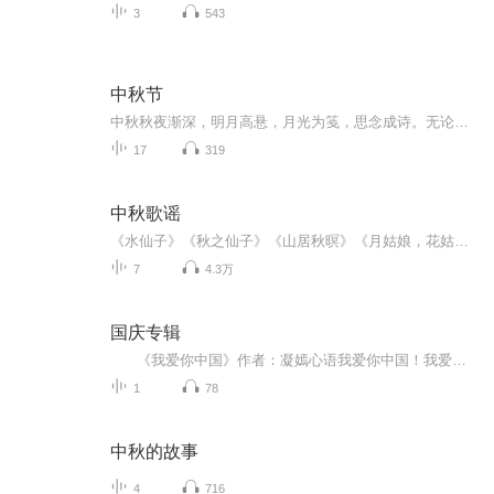
3
543
中秋节
中秋秋夜渐深，明月高悬，月光为笺，思念成诗。无论天涯咫尺，此刻共沐清辉，团圆与守望，都化作心底最暖的灯火。
17
319
中秋歌谣
《水仙子》《秋之仙子》《山居秋暝》《月姑娘，花姑娘》《月儿圆圆》《秋风吹吹》
7
4.3万
国庆专辑
《我爱你中国》作者：凝嫣心语我爱你中国！我爱你春天蓬勃的秧苗；我爱你秋日金黄的硕果。我爱你中国！我爱你青松气质，我爱你红梅品格！我爱你家乡的甜蔗好像乳汁滋润着我的心窝。我爱你中国，我要把最美的歌儿献给你，我的母亲我的祖国。我爱你中国，我爱...
1
78
中秋的故事
4
716