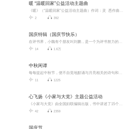
暖 “温暖回家”公益活动主题曲
《暖》（“温暖回家”公益活动主题曲）作词：灵 悉作曲：王禹鑫 演唱：覃子瑄...
2
392
国庆特辑（国庆节快乐）
在评书界，小魏有个朋友叫刘鹏，是一个为评书努力的小伙子。在2021年国庆期间，他想弄个特辑，便烦劳我给他录个爱国题材的评书小段儿。这种事情，不是特殊情况，小魏一般不会拒绝，也就给其录了一个《鲁迅踢鬼》，等他传完，我再传到我的专辑里。另外，小...
14
1.6万
中秋闲谭
每每提起中秋节，便不自觉地默诵与月亮相关的诗句和故事来，因为中秋节里还有一个与月亮相关的美丽的传说呢！ 美丽的嫦娥姑娘和可爱的小玉兔就在月亮的广寒宫里住着，特别是在中秋节这天晚上，当一轮满月悄悄的挂在天边时，在广寒宫里、美丽的嫦娥姑娘抱着可爱的小玉兔就开活动起来，当我们与家人一起围聚在丰盛的晚餐桌旁、吃着丰盛的水果和共享月饼美食、不经意间抬头仰望天上的满月时，有眼亮的小朋友就会大叫起来：”哦，天哪，我看到月亮里面的嫦娥姐姐了，她还抱着个可爱的小兔兔和大家打招呼呢“！..… 中秋的传说和故事、闲谭古今梦落花，一起嗨聊吧...
11
1225
心飞扬《小家与大党》主题公益活动
《小家与大党》由全国妇联编辑出版，书中讲述了15个中国普通小家庭的发展变迁故事，透过一个个小家庭艰苦奋斗、拼搏进取、传承优秀家风的鲜活故事，我们可以看到中国取得的伟大成就，可以看到百年大党——中国共产党这个“大党”对“小家”的关怀和影响，...
42
2359
国庆节