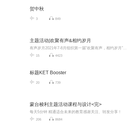
贺中秋
3
849
主题活动|欢聚有声&相约岁月
有声岁月2021年7-8月组织第一届“欢聚有声，相约岁月”主题活动，第一阶段为仅限内部学员参加的后期比赛，此为第二阶段的有声作品赛（非学员可参与）作品投票时间为8月16日-8月21日，8月22日晚举行直播点评决赛，现已圆满结束。下次活动，期待大家的参与！
15
4423
标题KET Booster
20
739
蒙台梭利主题活动课程与设计<完>
每天5分钟 精通适合未来的教育感谢关注、转发分享！
206
8684