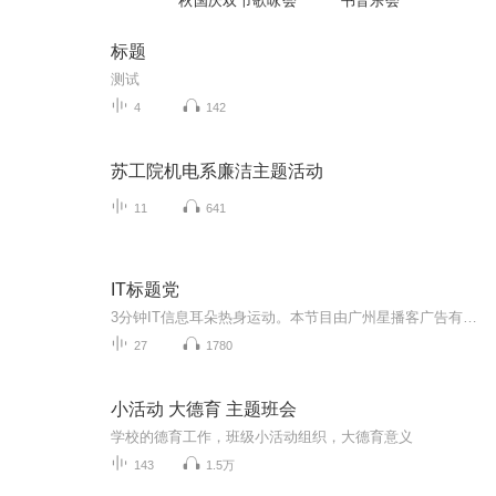
秋国庆双节歌咏会
书音乐会
标题
测试
4
142
苏工院机电系廉洁主题活动
11
641
IT标题党
3分钟IT信息耳朵热身运动。本节目由广州星播客广告有限公司策划制作，版权归广州星播客广告有限公司所有，严禁任何形式的翻录，违者将追究其法律责任。
27
1780
小活动 大德育 主题班会
学校的德育工作，班级小活动组织，大德育意义
143
1.5万