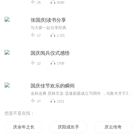
25
8180
张国庆|读书分享
与大家一起分享经典
17
1.3万
国庆阅兵仪式感悟
12
1708
国庆佳节欢乐的瞬间
金秋送爽 层林尽染 适逢新疆成立70周年 ，乌鲁木齐于2025年9月23日迎来党中央和习大大带领的慰问团。新疆各族群众欢欣鼓舞，热烈欢迎。
27
1311
您是不是在找：
庆余年之长歌行
庆阳成长手札
庆云传奇