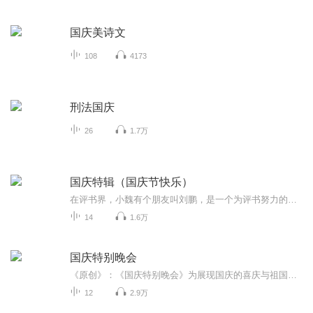
国庆美诗文
108
4173
刑法国庆
26
1.7万
国庆特辑（国庆节快乐）
在评书界，小魏有个朋友叫刘鹏，是一个为评书努力的小伙子。在2021年国庆期间，他想弄个特辑，便烦劳我给他录个爱国题材的评书小段儿。这种事情，不是特殊情况，小魏一般不会拒绝，也就给其录了一个《鲁迅踢鬼》，等他传完，我再传到我的专辑里。另外，小...
14
1.6万
国庆特别晚会
《原创》：《国庆特别晚会》为展现国庆的喜庆与祖国的深情我将以具体的场景切入从清晨升旗的庄严到街头巷尾的欢庆到历史与当下的交融，用优美的笔触传递对祖国的热爱与自豪！用诗歌和情感美文形式，歌颂祖国的繁荣富强，祝人民幸福安康！
12
2.9万