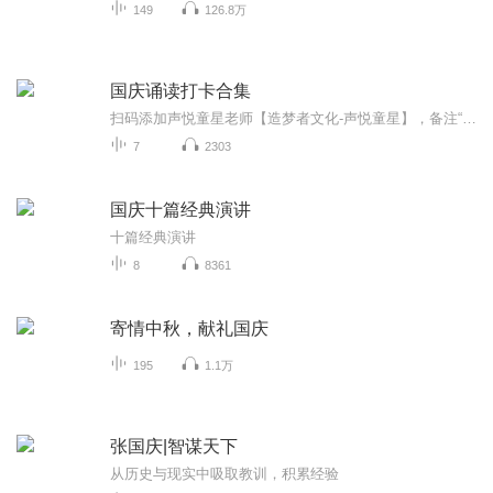
149
126.8万
国庆诵读打卡合集
扫码添加声悦童星老师【造梦者文化-声悦童星】，备注“诵读打卡”报名，已添加好友的，直接发送“诵读打卡”报名，报名成功后进入社群。
7
2303
国庆十篇经典演讲
十篇经典演讲
8
8361
寄情中秋，献礼国庆
195
1.1万
张国庆|智谋天下
从历史与现实中吸取教训，积累经验