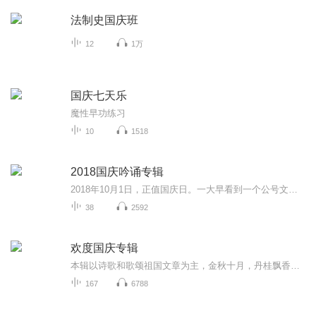
法制史国庆班
12
1万
国庆七天乐
魔性早功练习
10
1518
2018国庆吟诵专辑
2018年10月1日，正值国庆日。一大早看到一个公号文章，正是文天祥的《己卯十月一日至燕越五日罹狴犴有感而赋》。当然，彼十一非当今的十一。不过数字的巧合还是让人感触，今天拿来读一读，体味一番历史英杰的民族情怀，恰也当时。 根据诗题来看，这组诗是写于十月一日至十月五日之间，是文天祥被俘之后所作，这些诗作不仅有凛凛正气，更也能看的到他百端交集的复杂情感。另一首于右任先生的《望大陆》，微信公号有称《望乡》，一句“山之上国之殇”荡气回肠，一并兴起拿来读了一读。仓促间多有瑕疵...
38
2592
欢度国庆专辑
本辑以诗歌和歌颂祖国文章为主，金秋十月，丹桂飘香，在这个充满丰收喜悦的季节里，我们满怀激动和自豪，迎来了中华人民共和国76周年华诞。这不仅是一个庄重的纪念日，更是全体中华儿女共同欢庆的盛大的节日，承载着深厚的民族情感和历史意义.
167
6788