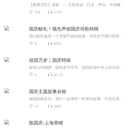
【蔡蔡演艺】课程﹣-﹣主持表演，口才，声乐，中国舞，民族舞。独特的小舞台，专业的录音棚，每一位同学都能成为优秀的小明星。独特的教学模式，轻松上课，快乐学习！知名主持人，舞蹈家，高级教师任职授课！江南总校：河沟街42号三楼 18545856430江北分校...
215
1.7万
国庆献礼！领先声创国庆诗歌特辑
我们的民族是一个坚韧不拔的民族，历史给予我们的苦难都变成了闪着金光的勋章！我们的国家是一个龙腾虎跃的国家，那条巨龙正以不可阻挡之势崛起于神奇的东方！------------------------------------------------值此祖国70周年华诞之际，领先声创以诗歌向祖国献礼！用我们的声音、用我们的热血、用我们的灵魂诵读经典爱国篇章，歌颂我们的祖国！永远繁荣富强！
8
6076
祖国万岁｜国庆特辑
家有山河锦绣，国有岁月芳华。热烈庆祝中华人民共和国成立73周年！
6
82.1万
国庆主题故事合辑
祖国妈妈生日，我们一起来听一听系列故事。不仅仅有《我的祖国》，还有红军故事，也有关于战争的故事，让大家体会到和平年代的不易。
12
2600
陈国庆-上海滑稽