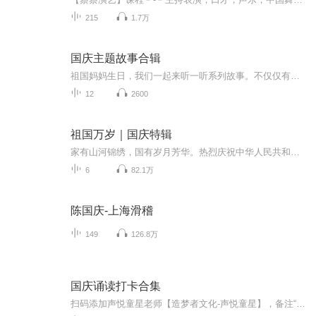
215
1.7万
国庆主题故事合辑
祖国妈妈生日，我们一起来听一听系列故事。不仅仅有《我的祖国》，还有红军故事，也有关于战争的故事，让大家体会到和平年代的不易。
12
2600
祖国万岁｜国庆特辑
家有山河锦绣，国有岁月芳华。热烈庆祝中华人民共和国成立73周年！
6
82.1万
陈国庆-上海滑稽
149
126.8万
国庆诵读打卡合集
扫码添加声悦童星老师【造梦者文化-声悦童星】，备注“诵读打卡”报名，已添加好友的，直接发送“诵读打卡”报名，报名成功后进入社群。