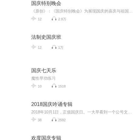
国庆特别晚会
《原创》：《国庆特别晚会》为展现国庆的喜庆与祖国的深情我将以具体的场景切入从清晨升旗的庄严到街头巷尾的欢庆到历史与当下的交融，用优美的笔触传递对祖国的热爱与自豪！用诗歌和情感美文形式，歌颂祖国的繁荣富强，祝人民幸福安康！
12
2.9万
法制史国庆班
12
1万
国庆七天乐
魔性早功练习
10
1518
2018国庆吟诵专辑
2018年10月1日，正值国庆日。一大早看到一个公号文章，正是文天祥的《己卯十月一日至燕越五日罹狴犴有感而赋》。当然，彼十一非当今的十一。不过数字的巧合还是让人感触，今天拿来读一读，体味一番历史英杰的民族情怀，恰也当时。 根据诗题来看，这组诗是写于十月一日至十月五日之间，是文天祥被俘之后所作，这些诗作不仅有凛凛正气，更也能看的到他百端交集的复杂情感。另一首于右任先生的《望大陆》，微信公号有称《望乡》，一句“山之上国之殇”荡气回肠，一并兴起拿来读了一读。仓促间多有瑕疵...
38
2592
欢度国庆专辑