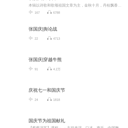
本辑以诗歌和歌颂祖国文章为主，金秋十月，丹桂飘香，在这个充满丰收喜悦的季节里，我们满怀激动和自豪，迎来了中华人民共和国76周年华诞。这不仅是一个庄重的纪念日，更是全体中华儿女共同欢庆的盛大的节日，承载着深厚的民族情感和历史意义.
167
6788
张国庆|舆论战
22
4713
张国庆|穿越牛熊
91
4.2万
庆祝七一和国庆节
24
1818
国庆节为祖国献礼
【蔡蔡演艺】课程﹣-﹣主持表演，口才，声乐，中国舞，民族舞。独特的小舞台，专业的录音棚，每一位同学都能成为优秀的小明星。独特的教学模式，轻松上课，快乐学习！知名主持人，舞蹈家，高级教师任职授课！江南总校：河沟街42号三楼 18545856430江北分校...