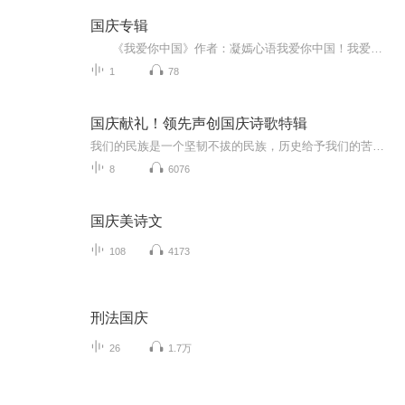
国庆专辑
《我爱你中国》作者：凝嫣心语我爱你中国！我爱你春天蓬勃的秧苗；我爱你秋日金黄的硕果。我爱你中国！我爱你青松气质，我爱你红梅品格！我爱你家乡的甜蔗好像乳汁滋润着我的心窝。我爱你中国，我要把最美的歌儿献给你，我的母亲我的祖国。我爱你中国，我爱...
1
78
国庆献礼！领先声创国庆诗歌特辑
我们的民族是一个坚韧不拔的民族，历史给予我们的苦难都变成了闪着金光的勋章！我们的国家是一个龙腾虎跃的国家，那条巨龙正以不可阻挡之势崛起于神奇的东方！------------------------------------------------值此祖国70周年华诞之际，领先声创以诗歌向祖国献礼！用我们的声音、用我们的热血、用我们的灵魂诵读经典爱国篇章，歌颂我们的祖国！永远繁荣富强！
8
6076
国庆美诗文
108
4173
刑法国庆
26
1.7万