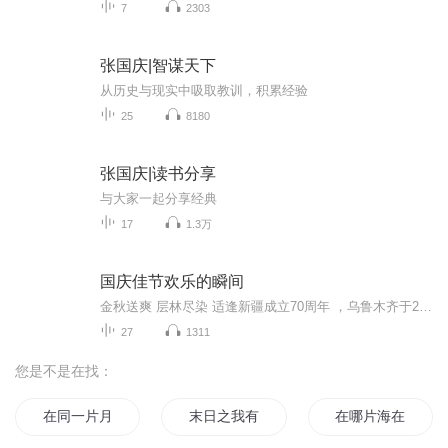
7
2303
张国庆|智谋天下
从历史与现实中吸取教训，积累经验
25
8180
张国庆|读书分享
与大家一起分享经典
17
1.3万
国庆佳节欢乐的瞬间
金秋送爽 层林尽染 适逢新疆成立70周年 ，乌鲁木齐于2025年9月23日迎来党中央和习大大带领的慰问团。新疆各族群众欢欣鼓舞，热烈欢迎。
27
1311
您是不是在找：
在同一片月光下
末日之我有一片空间
在哪片海在那片海