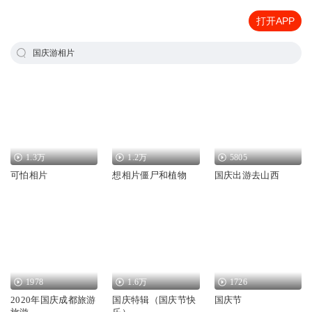
打开APP
国庆游相片
1.3万
1.2万
5805
可怕相片
想相片僵尸和植物
国庆出游去山西
1978
1.6万
1726
2020年国庆成都旅游
国庆特辑（国庆节快
国庆节