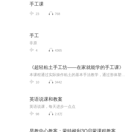
手工课
23
768
手工
非原
4
4365
《超轻粘土手工坊——在家就能学的手工课》
本课程通过实际操作粘土的基本手法教学，通过形体塑造，比例协调，培养孩子的立体空间思维、量变的感知，学习长短、大小、粗细、多少等数学问题。通过用基础颜色混合，变换出多种多样的色彩，不同色彩的搭配，不同形体的组合，启蒙孩子的设计能力，思考能...
10
3442
英语说课和教案
英语说课，每天进步一点点
98
2.8万
早教中心教案：蒙特梭利3Q启蒙课程教案