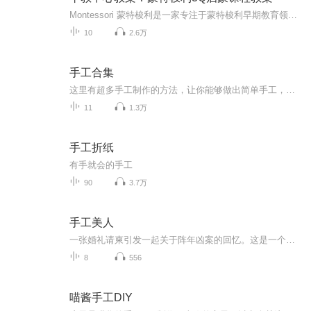
Montessori 蒙特梭利是一家专注于蒙特梭利早期教育领域研究与推广的专业机构，致力于帮助出生至6岁的孩子进行体能、情感、认知及社交能力的发展，帮助适龄儿童家庭获得科学专业的蒙特梭利早期教育课程与服务。由于篇幅有限，课程文字详细教案，可以到公众号 “早教学堂”，获取学习和更多早教课程教案。
10
2.6万
手工合集
这里有超多手工制作的方法，让你能够做出简单手工，都是一些漂亮的，可以拿来送朋友
11
1.3万
手工折纸
有手就会的手工
90
3.7万
手工美人
一张婚礼请柬引发一起关于阵年凶案的回忆。这是一个凄美、哀怨的故事，有爱情的炙热和仇恨的冰冷。展颜，这个曾经令他断肠令他梦牵魂绕的已经逝去的女孩，怎会意外地成了最要好朋友的妻子？待产的妹妹为何总是噩运连连？而自己新结识的女友为何又与传说中医院的恐怖护士有何关联？
8
556
喵酱手工DIY