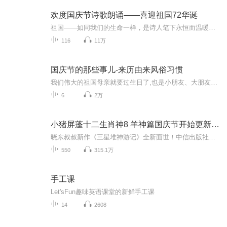
欢度国庆节诗歌朗诵——喜迎祖国72华诞
祖国——如同我们的生命一样，是诗人笔下永恒而温暖的主题。在祖国72周年华诞来临之际，特创建这个诗歌朗诵专辑，诵读经典爱国篇章，和大家一起歌颂祖国，向国庆的献礼！祝愿伟大的祖国繁荣富强，祝愿大家国庆节快乐，度过平安快乐的黄金周假期！
116
11万
国庆节的那些事儿-来历由来风俗习惯
我们伟大的祖国母亲就要过生日了,也是小朋友、大朋友们最喜欢的“国庆小长假”或说“黄金周”还有说”国庆7天乐”的，说法真是不一而足。那么“国庆节”是怎么来的？自古以来国庆节怎么庆贺？新中国国庆节的来历，以及新中国国庆节的庆贺方式又有哪些呢？ ...
6
2万
小猪屏蓬十二生肖神8 羊神篇国庆节开始更新啦！
晓东叔叔新作《三星堆神游记》全新面世！中信出版社出版！京东当当淘宝均有售！点蓝色字收听——《小猪屏蓬爆笑日记2024》《小猪屏蓬爆笑日记2》《小猪屏蓬爆笑日记1》让你笑得喘不上气！《我进故宫当富翁——小猪屏蓬故宫财商笔记》教你成为大富翁！《小...
550
315.1万
手工课
Let'sFun趣味英语课堂的新鲜手工课
14
2608