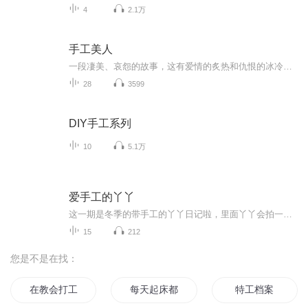
4
2.1万
手工美人
一段凄美、哀怨的故事，这有爱情的炙热和仇恨的冰冷。一张婚礼请柬引出一起阵年凶案的回忆。展颜，是个美丽的女子，曾经令他梦牵魂绕令他爱不释手的已经逝去的女孩，意外地成了最要好朋友的妻子？待产的妹妹总是噩运连连，这是为什么？自己新结识的女友又...
28
3599
DIY手工系列
10
5.1万
爱手工的丫丫
这一期是冬季的带手工的丫丫日记啦，里面丫丫会拍一些关于手工的内容，让我们一起见证手工给我们带来的快乐吧
15
212
您是不是在找：
在教会打工的魔法师
每天起床都看见教主在破案
特工档案