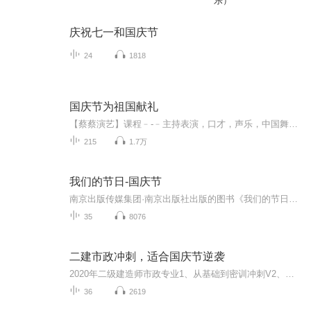
乐）
庆祝七一和国庆节
24
1818
国庆节为祖国献礼
【蔡蔡演艺】课程﹣-﹣主持表演，口才，声乐，中国舞，民族舞。独特的小舞台，专业的录音棚，每一位同学都能成为优秀的小明星。独特的教学模式，轻松上课，快乐学习！知名主持人，舞蹈家，高级教师任职授课！江南总校：河沟街42号三楼 18545856430江北分校...
215
1.7万
我们的节日-国庆节
南京出版传媒集团·南京出版社出版的图书《我们的节日》通过对中国节日文化和节日意义进行深度的挖掘，面向青少年群体构建独具特色的栏目内容，以此丰富春节、元宵节、清明节、端午节、七夕节、中秋节、重阳节等传统节日；六一节、教师节、国庆节等新兴节日的文化内涵和表现形式。促进青少年形成新的节日习俗，提升节日仪式感、认同感。音频作品由金陵朗读者联盟志愿者朗诵，南京音像出版社、金陵图书馆联合制作。
35
8076
二建市政冲刺，适合国庆节逆袭
2020年二级建造师市政专业1、从基础到密训冲刺V2、从精华课程到超压密押V3、0基础同步更新v4、持续更新到2020年考试V5、只要你跟着学让你一次稳拿证V6、渠道超压压题，超压三页纸等独家绝密压题!
36
2619