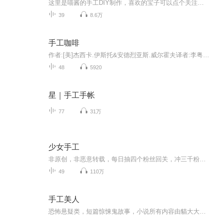
这里是喵酱的手工DIY制作，喜欢的宝子可以点个关注，订阅支持一波哦，谢谢啦
39
8.6万
手工咖啡
作者:[美]杰西卡.伊斯托&安德烈亚斯.威尔霍夫译者:李粤梅这是一本全面而系统讲解咖啡冲煮的实用指南。从基础知识、冲煮器具、原产地、购买咖啡、品鉴风味及冲煮方法六个方面，系统讲解了关于咖啡的实用知识。为咖啡入门者和渴望进阶者提供了大量新鲜的实用...
48
5920
星｜手工手帐
77
31万
少女手工
非原创，非恶意转载，每日抽四个粉丝回关，冲三千粉麻烦帮个忙，鞋鞋️️
49
110万
手工美人
恐怖悬疑类，短篇惊悚鬼故事，小说所有内容由貓大大独自录制完成。