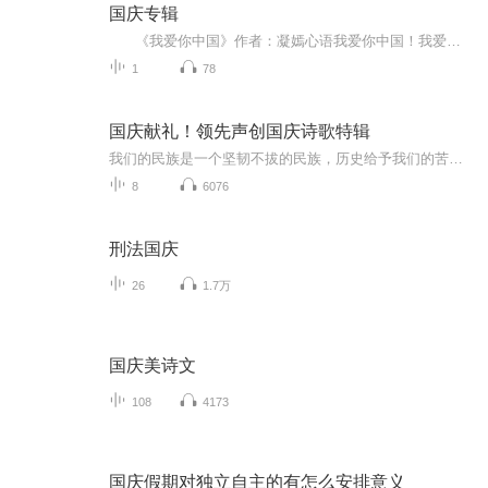
国庆专辑
《我爱你中国》作者：凝嫣心语我爱你中国！我爱你春天蓬勃的秧苗；我爱你秋日金黄的硕果。我爱你中国！我爱你青松气质，我爱你红梅品格！我爱你家乡的甜蔗好像乳汁滋润着我的心窝。我爱你中国，我要把最美的歌儿献给你，我的母亲我的祖国。我爱你中国，我爱...
1
78
国庆献礼！领先声创国庆诗歌特辑
我们的民族是一个坚韧不拔的民族，历史给予我们的苦难都变成了闪着金光的勋章！我们的国家是一个龙腾虎跃的国家，那条巨龙正以不可阻挡之势崛起于神奇的东方！------------------------------------------------值此祖国70周年华诞之际，领先声创以诗歌向祖国献礼！用我们的声音、用我们的热血、用我们的灵魂诵读经典爱国篇章，歌颂我们的祖国！永远繁荣富强！
8
6076
刑法国庆
26
1.7万
国庆美诗文
108
4173
国庆假期对独立自主的有怎么安排意义