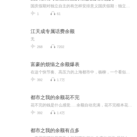
国庆假期对独立自主的有怎样安排意义国庆假期：独立自主生活的“试金石”与“充电场”一自主规划：构建独立自主生活的“蓝图能力”二生活实践：夯实独立自主生活的“技能底座”三自我探索：深化独立自主生活的“精神内核”四假期意义：从“短期体验”到“...
1
61
江天成专属话费余额
无
268
7202
富豪的烦恼之余额爆表
在这个快节奏、高压力的上海都市中，杨柳，一个看似余额多多的都市男性，却面临着一系列不为人知的苦恼。《富豪的烦恼之余额爆表》是一部深刻描绘现代都市生活挑战与内心挣扎的专辑。它通过杨柳的视角，展现了一个都市男性在事业、爱情、家庭与自我实现之...
392
1.7万
都市之我的余额花不完
花不完的钱是什么感觉.....余额自动充满，花不完根本花不完和男主一起，享受爽文人生
392
1.4万
都市之我的余额有点多