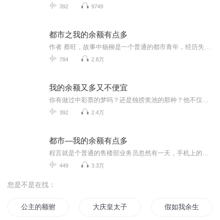
392
9749
都市之我的余额有点多
作者 蔡旺，故事中杨柳是一个普通的都市青年，经历失恋的情感重创后，生活跌入谷底。然而，一次偶然的机会，他购买的彩票中了巨额大奖，从此生活发生了翻天覆地的变化。但财富的增加并没有让他的生活变得更好，反而带来了种种问题和挑战。原本简单的人际关...
784
2.8万
我的余额又多又不便宜
你有做过中彩票的梦吗？还是独捞奖池的那种？他不仅做了，还切切实实的一夜暴富！！！月薪3千的男人欲在认识周年纪念日求婚。女友却提出分手另寻他人。原来分手日就是幸运日吗？命定的劫数和富贵接踵而至。
392
2.4万
都市—我的余额有点多
程言就是个普通的售楼部业务员忽然有一天，手机上的余额竟然……个、十、百、……千万、亿、十亿、百亿！虽然确认了很多遍，但还是非常激动。这是怎么回事呢……
449
3.3万
您是不是在找：
公主的额驸
大庆皇太子
假如我余生有你