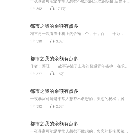
一夜暴富可能是平常人想都不敢想的,失恋的杨柳,居然中了大奖,中奖后和中奖前的生活完全不一样,似乎是老天在捉弄他一样。从此这个世界只剩下钱了。
392
17.7万
都市之我的余额有点多
程言再一次看着手机上的余额，个，十，百……千万，亿，十亿，百亿！虽然确认了很多遍，但还是非常激动。整整一百五十亿！就这么突然砸中他！
390
3.8万
都市之我的余额有点多
作者：蔡旺 故事讲述了上海的普通青年杨柳，在求婚被拒、惨遭失恋的低谷，因前任一句嘲讽买下彩票，意外中得巨额大奖 。从月薪三千的边缘人，到坐拥天价余额的富豪，他的生活彻底反转。 小说以都市青年面临财富冲击的荒诞现实为切入点...
377
1.8万
都市之我的余额有点多
一夜暴富可能是平常人想都不敢想的，失恋的杨柳，居然中了大奖，中奖后和中奖前的生活完全不一样，似乎是老天在捉弄他一样。从此这个世界只剩下钱了
392
2.5万
都市之我的余额有点多
一夜暴富可能是平常人想都不敢想的，失恋的杨柳居然中了大奖，中奖后和中奖前的生活完全不一样，似乎是老天爷在捉弄他一样，从此这个世界只剩下钱了。