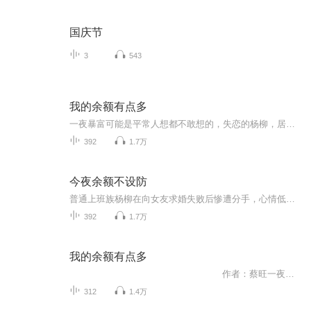
国庆节
3
543
我的余额有点多
一夜暴富可能是平常人想都不敢想的，失恋的杨柳，居然中了大奖，中奖后和中奖前的生活完全不一样，似乎是老天在捉弄他一样，从此这个世界只剩下我了。
392
1.7万
今夜余额不设防
普通上班族杨柳在向女友求婚失败后惨遭分手，心情低落的他意识到自己在感情中的卑微，一直被对方当作备胎，这让他对爱情和生活感到十分沮丧。心灰意冷的杨柳在一次偶然的机会下购买了彩票，没想到竟然意外中得巨额大奖。从此，他的银行账户余额开始疯狂增...
392
1.7万
我的余额有点多
作者：蔡旺一夜暴富可能是平常人想都不敢想的,失恋的杨柳,居然中了大奖,中奖后和中奖前的生活完全不一样,似乎是老天在捉弄他一样。从此这个世界只剩下钱了。
312
1.4万