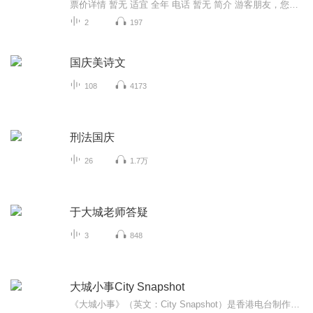
票价详情 暂无 适宜 全年 电话 暂无 简介 游客朋友，您好，欢迎您来到“大城山城”。“大城山城”位于朝鲜平壤市中心区东北部的“大城洞”， 据说，山城原来是公元3世纪中叶开始修筑的重要军事设施。在公元427年高句丽迁都平壤后，就成了保卫安鹤宫王宫的...
2
197
国庆美诗文
108
4173
刑法国庆
26
1.7万
于大城老师答疑
3
848
大城小事City Snapshot
《大城小事》（英文：City Snapshot）是香港电台制作的一个节目，这个节目由来自不同地方的华人，讲述他们所居住的国家或城市的一些有趣事件