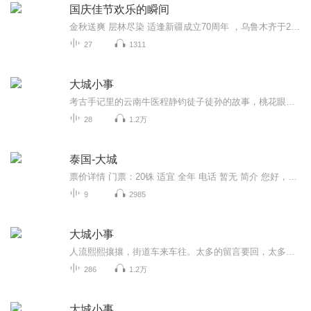
国庆佳节欢乐的瞬间
金秋送爽 层林尽染 适逢新疆成立70周年 ，乌鲁木齐于2025年9月23日迎来党中央和习大大带领的慰问团。新疆各族群众欢欣鼓舞，热烈欢迎。
27
1311
大城小事
考古手记里的云南牛医程静钧徒子徒孙的故事，桃花眼大律师，温柔人妻沈文素、军事爱好者尹维，有个黑社会老爸的人民警察小锦，与黑恶势力斗争的故事。微笑的猫大大的小说，文笔幽默三观端正，贴地气
28
1.2万
泰国-大城
票价详情 门票：20铢 适宜 全年 电话 暂无 简介 您好，当我们踏上大城的时候，就感受到了扑面而来的历史气息，希望在我的讲解下，您能够领略到大城的神韵和它背后的故事。大城是历史悠久的古老故都，华人一般称为“大城府”。1347年，素可泰时代衰落后，乌...
9
2985
大城小事
人流熙熙攘攘，街道车来车往。太多的留言要回，太多的事情备忘，太多的手机软件开了又关关了又开莫名慌张。吃饭、睡觉、挤地铁，仿佛成了都市里最不重要却循环最多的事情。把今天在城市中无处安放的那点“小事情”拿出来，扔进昨天，期待明天。
286
1.2万
大城小事