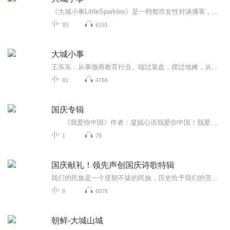
《大城小事LittleSparkles》是一档都市女性对谈播客，由两位生活在大城市的普通可爱女人——33和干脆面主持。我们通过年轻女性视角，致力于从小事中的输出犀利观点，分享有趣体验。大城生活平淡普通，我们擦亮小事里的璀璨星光。在这个无聊的世界里，希望...
93
6191
大城小事
王东东，从事微商教育行业。端过菜盘，摆过地摊，从无背景没人脉，迷茫无望到找到方向死磕2年坚持不懈，凭借真实，坚持，抓住移动互联网机遇，帮助服务影响千万微商人次,专注服务于一线拼搏的个人微商找到方向，实现自我价值。2015年创建王东东商学院，拥有几千位付费学员。微信：370840134 添加备注（学习）无备注不通过！
81
4766
国庆专辑
《我爱你中国》作者：凝嫣心语我爱你中国！我爱你春天蓬勃的秧苗；我爱你秋日金黄的硕果。我爱你中国！我爱你青松气质，我爱你红梅品格！我爱你家乡的甜蔗好像乳汁滋润着我的心窝。我爱你中国，我要把最美的歌儿献给你，我的母亲我的祖国。我爱你中国，我爱...
1
78
国庆献礼！领先声创国庆诗歌特辑
我们的民族是一个坚韧不拔的民族，历史给予我们的苦难都变成了闪着金光的勋章！我们的国家是一个龙腾虎跃的国家，那条巨龙正以不可阻挡之势崛起于神奇的东方！------------------------------------------------值此祖国70周年华诞之际，领先声创以诗歌向祖国献礼！用我们的声音、用我们的热血、用我们的灵魂诵读经典爱国篇章，歌颂我们的祖国！永远繁荣富强！
8
6076
朝鲜-大城山城