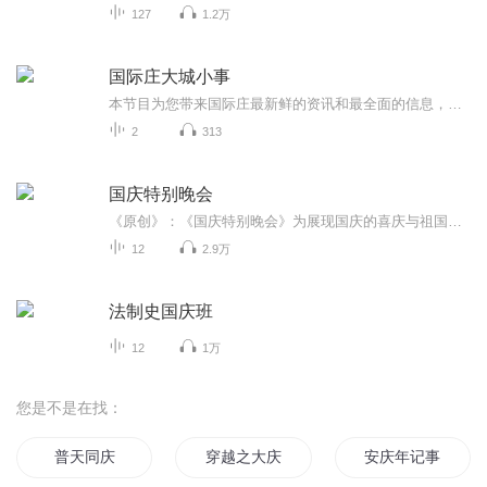
127
1.2万
国际庄大城小事
本节目为您带来国际庄最新鲜的资讯和最全面的信息，吃喝玩乐啥都有，快来一起畅聊国际庄风云变幻吧٩( •̀㉨•́ )و get！
2
313
国庆特别晚会
《原创》：《国庆特别晚会》为展现国庆的喜庆与祖国的深情我将以具体的场景切入从清晨升旗的庄严到街头巷尾的欢庆到历史与当下的交融，用优美的笔触传递对祖国的热爱与自豪！用诗歌和情感美文形式，歌颂祖国的繁荣富强，祝人民幸福安康！
12
2.9万
法制史国庆班
12
1万
您是不是在找：
普天同庆
穿越之大庆帝国
安庆年记事