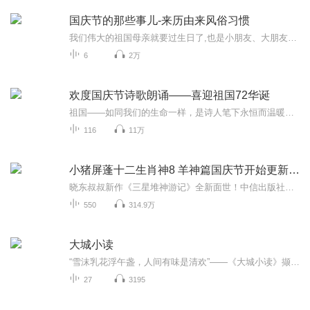
国庆节的那些事儿-来历由来风俗习惯
我们伟大的祖国母亲就要过生日了,也是小朋友、大朋友们最喜欢的“国庆小长假”或说“黄金周”还有说”国庆7天乐”的，说法真是不一而足。那么“国庆节”是怎么来的？自古以来国庆节怎么庆贺？新中国国庆节的来历，以及新中国国庆节的庆贺方式又有哪些呢？ ...
6
2万
欢度国庆节诗歌朗诵——喜迎祖国72华诞
祖国——如同我们的生命一样，是诗人笔下永恒而温暖的主题。在祖国72周年华诞来临之际，特创建这个诗歌朗诵专辑，诵读经典爱国篇章，和大家一起歌颂祖国，向国庆的献礼！祝愿伟大的祖国繁荣富强，祝愿大家国庆节快乐，度过平安快乐的黄金周假期！
116
11万
小猪屏蓬十二生肖神8 羊神篇国庆节开始更新啦！
晓东叔叔新作《三星堆神游记》全新面世！中信出版社出版！京东当当淘宝均有售！点蓝色字收听——《小猪屏蓬爆笑日记2024》《小猪屏蓬爆笑日记2》《小猪屏蓬爆笑日记1》让你笑得喘不上气！《我进故宫当富翁——小猪屏蓬故宫财商笔记》教你成为大富翁！《小...
550
314.9万
大城小读
“雪沫乳花浮午盏，人间有味是清欢”——《大城小读》撷取中外优秀名著、小说、美文、诗歌等，以言述其情，以文传其声。为匆忙于喧嚣浮华都市的你，悄然点亮一盏橘灯，寻找一处心灵静谧之地。
27
3195