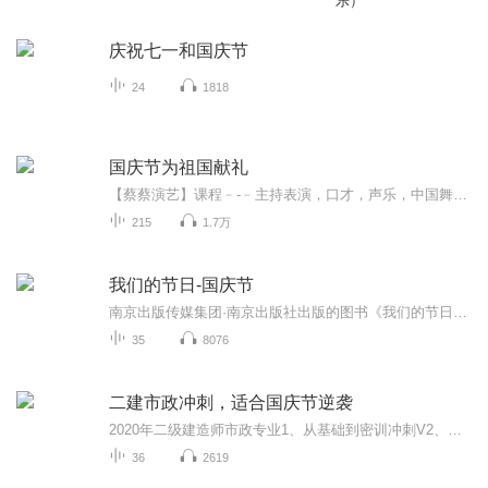
乐）
庆祝七一和国庆节
24
1818
国庆节为祖国献礼
【蔡蔡演艺】课程﹣-﹣主持表演，口才，声乐，中国舞，民族舞。独特的小舞台，专业的录音棚，每一位同学都能成为优秀的小明星。独特的教学模式，轻松上课，快乐学习！知名主持人，舞蹈家，高级教师任职授课！江南总校：河沟街42号三楼 18545856430江北分校...
215
1.7万
我们的节日-国庆节
南京出版传媒集团·南京出版社出版的图书《我们的节日》通过对中国节日文化和节日意义进行深度的挖掘，面向青少年群体构建独具特色的栏目内容，以此丰富春节、元宵节、清明节、端午节、七夕节、中秋节、重阳节等传统节日；六一节、教师节、国庆节等新兴节日的文化内涵和表现形式。促进青少年形成新的节日习俗，提升节日仪式感、认同感。音频作品由金陵朗读者联盟志愿者朗诵，南京音像出版社、金陵图书馆联合制作。
35
8076
二建市政冲刺，适合国庆节逆袭
2020年二级建造师市政专业1、从基础到密训冲刺V2、从精华课程到超压密押V3、0基础同步更新v4、持续更新到2020年考试V5、只要你跟着学让你一次稳拿证V6、渠道超压压题，超压三页纸等独家绝密压题!
36
2619