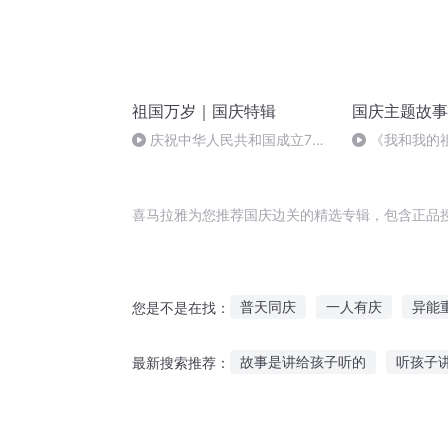
祖国万岁｜国庆特辑
国庆主题故事
庆祝中华人民共和国成立73
《我和我的
周年 天安门广场举行升国旗仪式
喜马拉雅为您推荐国庆边关的精选专辑，包含正品
普天同庆
一人有庆
异能
您是不是在找：
关于他也关于我
嘉庆皇帝
故事是讲给孩子听的
听孩子
最新搜索推荐：
关宁长歌
重生之西门庆
听岳阳话猜故事
故事粤语刘