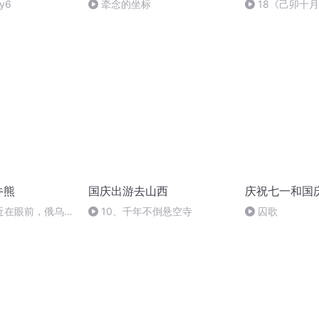
y6
牵念的坐标
18《己卯十
日罹狴犴有感而
文天祥 自由吟诵
牛熊
国庆出游去山西
庆祝七一和国
近在眼前，俄乌冲
10、千年不倒悬空寺
囚歌
，将会如何发展？