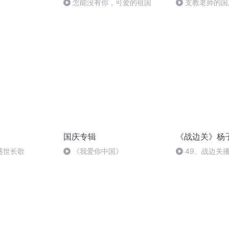
怎能没有你，可爱的祖国
支教老师的国
国庆专辑
《战边关》杨
盛世长歌
《我爱你中国》
49、战边关
子谦有感