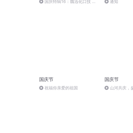
国庆特辑16：魏迅化口技 二
通知
胡 东方红+一般唱法和原生态
国庆节
国庆节
祝福你亲爱的祖国
山河共庆，