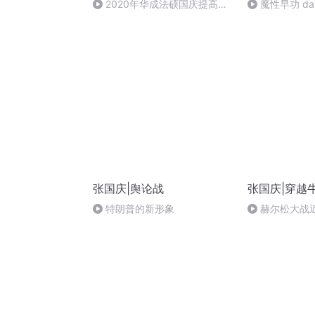
2020年华成法硕国庆提高班
魔性早功 da
法制史马志冰 (12)
张国庆|舆论战
张国庆|穿越
特朗普的新形象
赫尔松大战
突的关键之战