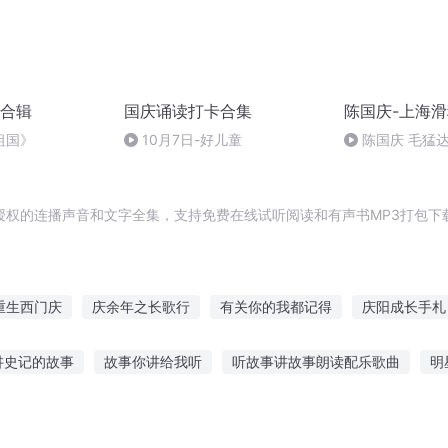
合辑
国庆诵读打卡合集
陈国庆-上海
祖国》
10月7日-好儿童
陈国庆 毛猛
授权的连播声音和文字全集，支持免费在线试听阅读和有声书MP3打包下
重生西门庆
庆余年之长歌行
有关你的我都记得
庆阳成长手札
关于我关于你关于我们
我的爱情与你无关
穿越之大庆帝国
讲史记的故事
故事你讲给我听
听故事讲故事朗读配乐歌曲
明
庆云传奇
德华在线听
听胡子叔叔讲故事视频
幼儿听故事睡觉直播文案