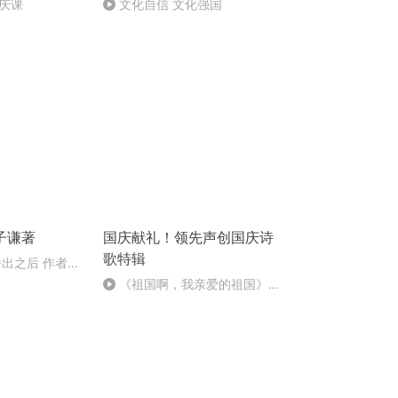
庆课
文化自信 文化强国
子谦著
国庆献礼！领先声创国庆诗
歌特辑
播出之后 作者杨
《祖国啊，我亲爱的祖国》温
婉