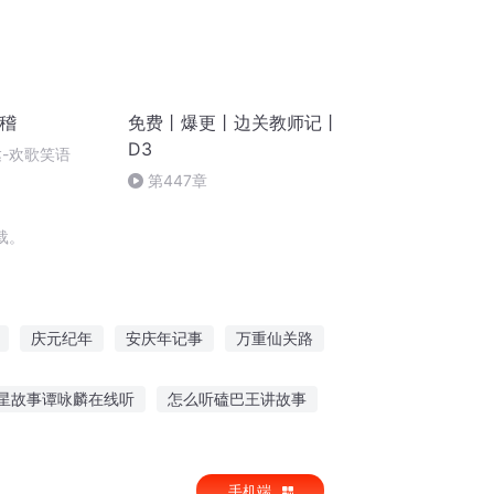
滑稽
免费丨爆更丨边关教师记丨
D3
达-欢歌笑语
第447章
载。
庆元纪年
安庆年记事
万重仙关路
重庆儿女
重生西门庆
大庆皇太子
星故事谭咏麟在线听
怎么听磕巴王讲故事
听紫襟讲故事犯困
蜘蛛火车故事在线听
手机端