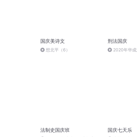
国庆美诗文
刑法国庆
想北平（6）
2020年华
刑法陈 (26)
法制史国庆班
国庆七天乐