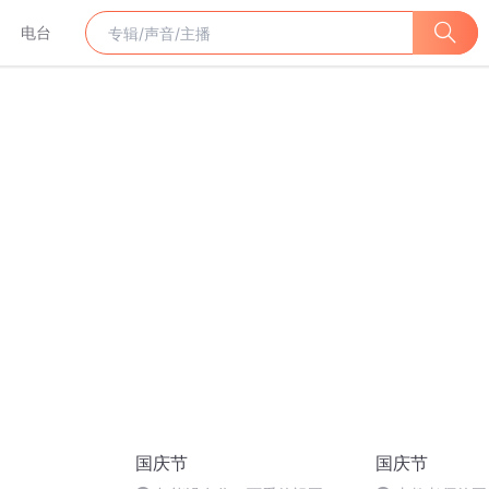
电台
国庆节
国庆节