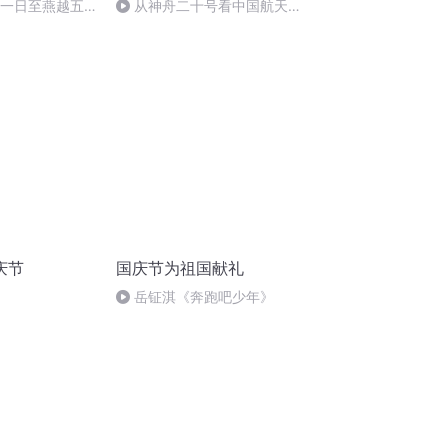
月一日至燕越五
从神舟二十号看中国航天
赋》组律18首
的“隐形实力”
庆节
国庆节为祖国献礼
岳钲淇《奔跑吧少年》