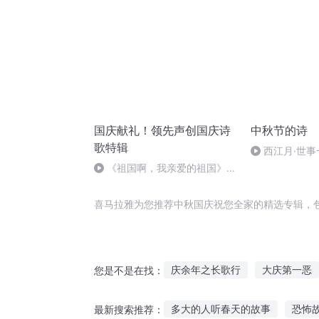
国庆献礼！领先声创国庆诗
中秋节的诗
歌特辑
西江月·世事
《祖国啊，我亲爱的祖国》温
婉
喜马拉雅为您推荐中秋国庆祝您全家的精选专辑，
庆余年之长歌行
大庆第一恶
您是不是在找：
重生之西门庆
祝你成功
多大的人听春天的故事
恐怖
最新搜索推荐：