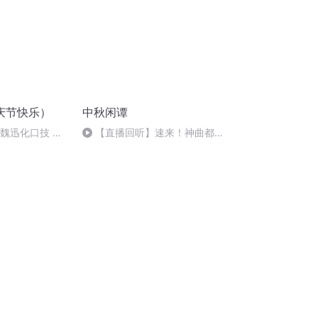
庆节快乐）
中秋闲谭
：魏迅化口技 二
【直播回听】速来！神曲都会
唱法和原生态
唱