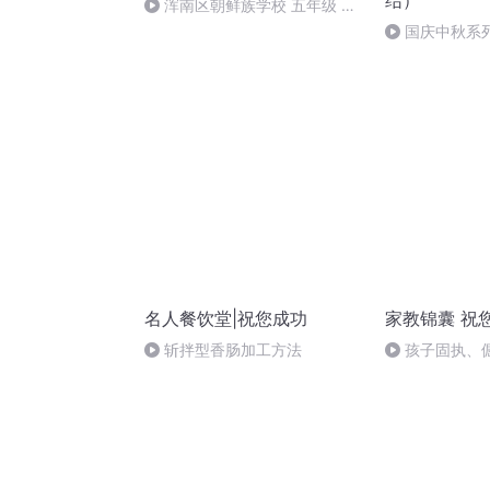
结）
浑南区朝鲜族学校 五年级 孙
多永
国庆中秋系
桥
名人餐饮堂|祝您成功
家教锦囊 祝
斩拌型香肠加工方法
孩子固执、
咋教育？