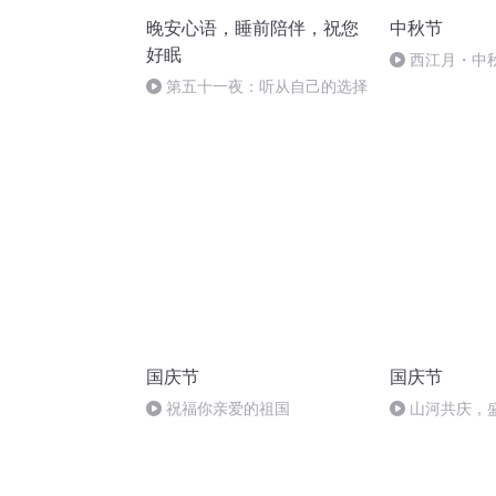
晚安心语，睡前陪伴，祝您
中秋节
好眠
西江月・中
第五十一夜：听从自己的选择
国庆节
国庆节
祝福你亲爱的祖国
山河共庆，