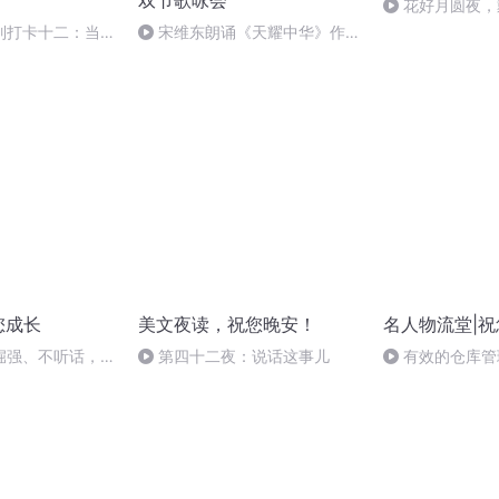
双节歌咏会
花好月圆夜，
列打卡十二：当阳
宋维东朗诵《天耀中华》作
者：碑林路人
您成长
美文夜读，祝您晚安！
名人物流堂|
倔强、不听话，该
第四十二夜：说话这事儿
有效的仓库管
方面