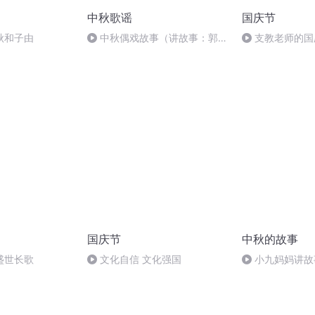
中秋歌谣
国庆节
秋和子由
中秋偶戏故事（讲故事：郭
支教老师的国
婷；曲/唱：赵静）
国庆节
中秋的故事
盛世长歌
文化自信 文化强国
小九妈妈讲故
事.s48