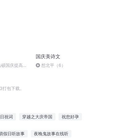
国庆美诗文
成法硕国庆提高班
想北平（6）
3打包下载。
日祝词
穿越之大庆帝国
祝您好孕
庆阳成长手札
庆云传奇
我是祝二狗
萌假日听故事
夜晚鬼故事在线听