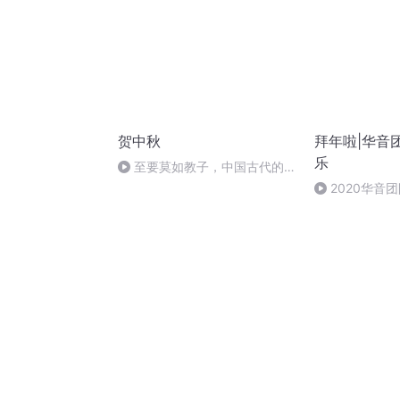
贺中秋
拜年啦|华音
乐
至要莫如教子，中国古代的家
规家训
2020华音
乐