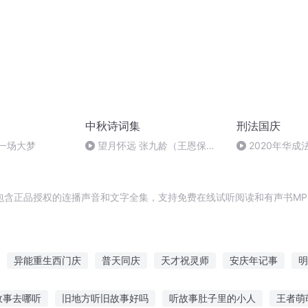
中秋诗词集
刑法国庆
一场大梦
望月怀远 张九龄（王恩保吟
2020年华
诵）
刑法陈 (26)
包含正品授权的连播声音和文字全集，支持免费在线试听阅读和有声书MP
异能重生西门庆
普天同庆
天才祝灵师
安庆年记事
明
祝你成仙
庆元纪年
重庆儿女
嘉庆皇帝
大庆皇太子
故事去哪听
旧地方听旧故事好吗
听故事肚子里的小人
王者萌