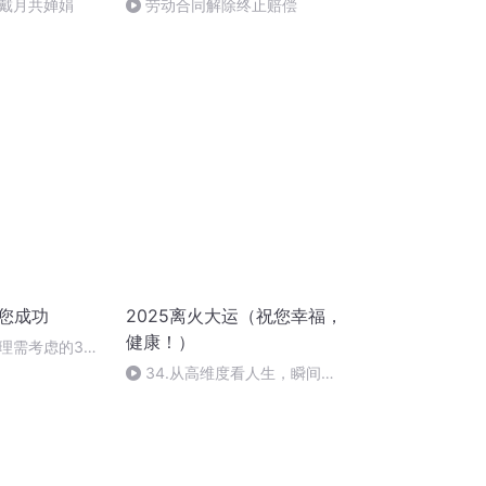
戴月共婵娟
劳动合同解除终止赔偿
祝您成功
2025离火大运（祝您幸福，
健康！）
理需考虑的3个
34.从高维度看人生，瞬间开
悟