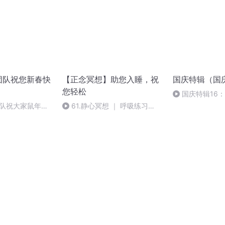
团队祝您新春快
【正念冥想】助您入睡，祝
国庆特辑（国
您轻松
国庆特辑16
胡 东方红+一般
团队祝大家鼠年快
61.静心冥想 ｜ 呼吸练习
（15分钟）