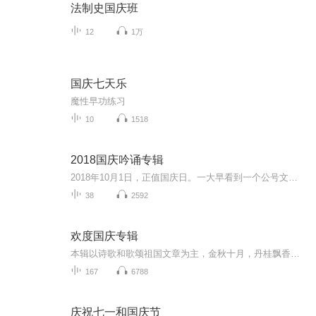
法制史国庆班
12
1万
国庆七天乐
魔性早功练习
10
1518
2018国庆吟诵专辑
2018年10月1日，正值国庆日。一大早看到一个公号文章，正是文天祥的《己卯十月一日至燕越五日罹狴犴有感而赋》。当然，彼十一非当今的十一。不过数字的巧合还是让人感触，今天拿来读一读，体味一番历史英杰的民族情怀，恰也当时。 根据诗题来看，这组诗是写于十月一日至十月五日之间，是文天祥被俘之后所作，这些诗作不仅有凛凛正气，更也能看的到他百端交集的复杂情感。另一首于右任先生的《望大陆》，微信公号有称《望乡》，一句“山之上国之殇”荡气回肠，一并兴起拿来读了一读。仓促间多有瑕疵...
38
2592
欢度国庆专辑
本辑以诗歌和歌颂祖国文章为主，金秋十月，丹桂飘香，在这个充满丰收喜悦的季节里，我们满怀激动和自豪，迎来了中华人民共和国76周年华诞。这不仅是一个庄重的纪念日，更是全体中华儿女共同欢庆的盛大的节日，承载着深厚的民族情感和历史意义.
167
6788
庆祝七一和国庆节