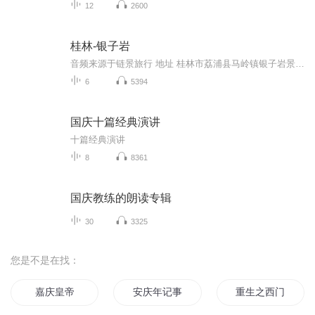
12
2600
桂林-银子岩
音频来源于链景旅行 地址 桂林市荔浦县马岭镇银子岩景区 票价描述 暂无 开放时间 9:30-17:30 乘车信息 暂无
6
5394
国庆十篇经典演讲
十篇经典演讲
8
8361
国庆教练的朗读专辑
30
3325
您是不是在找：
嘉庆皇帝
安庆年记事
重生之西门庆