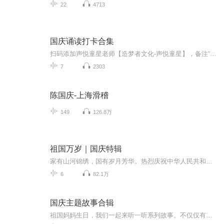
22
4713
国庆诵读打卡合集
扫码添加声悦童星老师【造梦者文化-声悦童星】，备注“诵读打卡”报名，已添加好友的，直接发送“诵读打卡”报名，报名成功后进入社群。
7
2303
陈国庆-上海滑稽
149
126.8万
祖国万岁｜国庆特辑
家有山河锦绣，国有岁月芳华。热烈庆祝中华人民共和国成立73周年！
6
82.1万
国庆主题故事合辑
祖国妈妈生日，我们一起来听一听系列故事。不仅仅有《我的祖国》，还有红军故事，也有关于战争的故事，让大家体会到和平年代的不易。