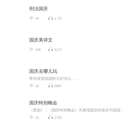
刑法国庆
26
1.7万
国庆美诗文
108
4173
国庆去哪儿玩
带你游览祖国的大好河山……
14
2687
国庆特别晚会
《原创》：《国庆特别晚会》为展现国庆的喜庆与祖国的深情我将以具体的场景切入从清晨升旗的庄严到街头巷尾的欢庆到历史与当下的交融，用优美的笔触传递对祖国的热爱与自豪！用诗歌和情感美文形式，歌颂祖国的繁荣富强，祝人民幸福安康！
12
2.9万