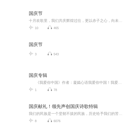
国庆节
十月欢歌里，我们共庆辉煌过往，更以赤子之心，向未来书写滚烫的誓言——这盛世，值得我们以热爱相拥。
10
465
国庆节
3
543
国庆专辑
《我爱你中国》作者：凝嫣心语我爱你中国！我爱你春天蓬勃的秧苗；我爱你秋日金黄的硕果。我爱你中国！我爱你青松气质，我爱你红梅品格！我爱你家乡的甜蔗好像乳汁滋润着我的心窝。我爱你中国，我要把最美的歌儿献给你，我的母亲我的祖国。我爱你中国，我爱...
1
78
国庆献礼！领先声创国庆诗歌特辑
我们的民族是一个坚韧不拔的民族，历史给予我们的苦难都变成了闪着金光的勋章！我们的国家是一个龙腾虎跃的国家，那条巨龙正以不可阻挡之势崛起于神奇的东方！------------------------------------------------值此祖国70周年华诞之际，领先声创以诗歌向祖国献礼！用我们的声音、用我们的热血、用我们的灵魂诵读经典爱国篇章，歌颂我们的祖国！永远繁荣富强！
8
6076