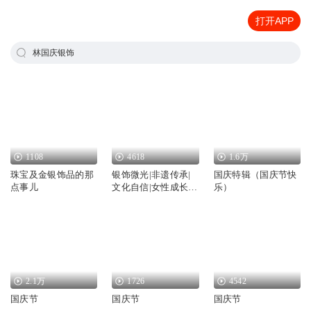
打开APP
林国庆银饰
1108
4618
1.6万
珠宝及金银饰品的那
银饰微光|非遗传承|
国庆特辑（国庆节快
点事儿
文化自信|女性成长|
乐）
乡村振兴|星际文明|
科幻创新
2.1万
1726
4542
国庆节
国庆节
国庆节