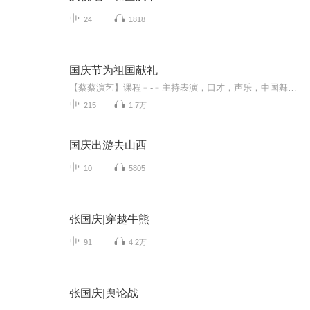
24
1818
国庆节为祖国献礼
【蔡蔡演艺】课程﹣-﹣主持表演，口才，声乐，中国舞，民族舞。独特的小舞台，专业的录音棚，每一位同学都能成为优秀的小明星。独特的教学模式，轻松上课，快乐学习！知名主持人，舞蹈家，高级教师任职授课！江南总校：河沟街42号三楼 18545856430江北分校...
215
1.7万
国庆出游去山西
10
5805
张国庆|穿越牛熊
91
4.2万
张国庆|舆论战