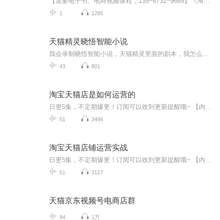
【需要电子书、电商视频课程，135~6732~9689】《淘宝天猫店是如何运营的——网店从0到千万实操手册》的目录大致如下： 1. **新开店**： - 现在做淘宝晚不晚； - “卖什么”的本质是“卖自己”； - “开淘宝”的第一步要做“微商”； - 淘宝＋微商＝“滚雪...
1
1285
天猫精灵晓悟智能小说
我会录制晓悟智能小说，天猫精灵里面的剧本，我怎么玩的，就是这样，大家可以多多关注
43
801
淘宝天猫店是如何运营的
日更5集，不定期爆更！订阅可以收到更新提醒哦~ 【内容简介】 《淘宝天猫店是如何运营的——网店从0到千万实操手册》是由天猫TOP10卖家、电商知名讲师贾真写就的一本运营干货书籍。本书的最大卖点就是作者把自己运营店铺的经验系统地总结出来，把碎片...
51
3496
淘宝天猫店铺运营实战
日更5集，不定期爆更！订阅可以收到更新提醒哦~ 【内容简介】 《淘宝天猫店铺运营实战》分为三个部分。第一个部分为淘宝开店准备，包括第1章～第3章，介绍货源、商品上下架、主图和详情页设计、标题优化等淘宝店铺运营的基础内容。第二个部分为运营推...
51
3127
天猫京东视频号电商店群
94
1万