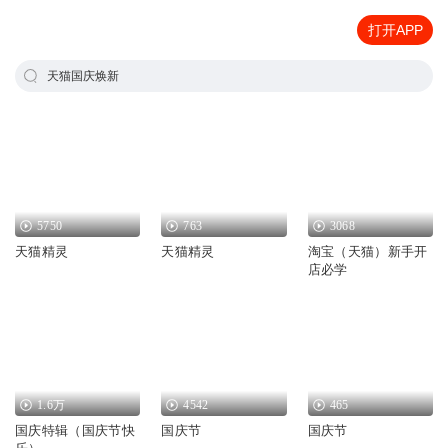
打开APP
天猫国庆焕新
5750
763
3068
天猫精灵
天猫精灵
淘宝（天猫）新手开
店必学
1.6万
4542
465
国庆特辑（国庆节快
国庆节
国庆节