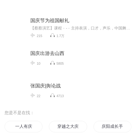
国庆节为祖国献礼
【蔡蔡演艺】课程﹣-﹣主持表演，口才，声乐，中国舞，民族舞。独特的小舞台，专业的录音棚，每一位同学都能成为优秀的小明星。独特的教学模式，轻松上课，快乐学习！知名主持人，舞蹈家，高级教师任职授课！江南总校：河沟街42号三楼 18545856430江北分校...
215
1.7万
国庆出游去山西
10
5805
张国庆|舆论战
22
4713
您是不是在找：
一人有庆
穿越之大庆帝国
庆阳成长手札