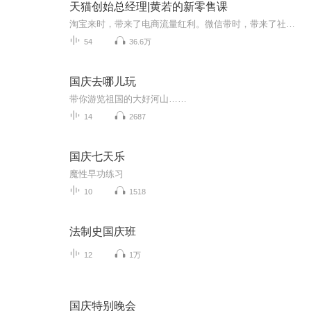
天猫创始总经理|黄若的新零售课
淘宝来时，带来了电商流量红利。微信带时，带来了社群变现机会。现在新零售来了，普通人怎么参与？这门精品课中，天猫创始总经理、零售专家黄若，助你抓住电商下半场财富新商机。一、更新商业认知，拥抱新零售无人超市就是新零售吗？从盒马鲜生没看懂的全...
54
36.6万
国庆去哪儿玩
带你游览祖国的大好河山……
14
2687
国庆七天乐
魔性早功练习
10
1518
法制史国庆班
12
1万
国庆特别晚会