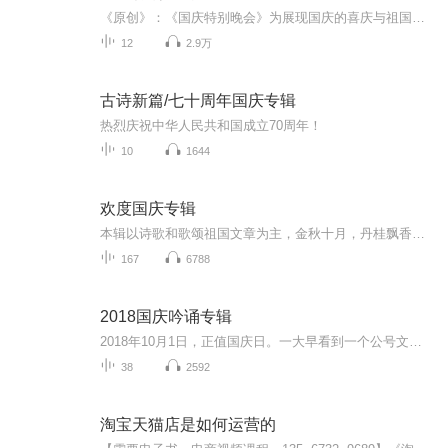
《原创》：《国庆特别晚会》为展现国庆的喜庆与祖国的深情我将以具体的场景切入从清晨升旗的庄严到街头巷尾的欢庆到历史与当下的交融，用优美的笔触传递对祖国的热爱与自豪！用诗歌和情感美文形式，歌颂祖国的繁荣富强，祝人民幸福安康！
12
2.9万
古诗新篇/七十周年国庆专辑
热烈庆祝中华人民共和国成立70周年！
10
1644
欢度国庆专辑
本辑以诗歌和歌颂祖国文章为主，金秋十月，丹桂飘香，在这个充满丰收喜悦的季节里，我们满怀激动和自豪，迎来了中华人民共和国76周年华诞。这不仅是一个庄重的纪念日，更是全体中华儿女共同欢庆的盛大的节日，承载着深厚的民族情感和历史意义.
167
6788
2018国庆吟诵专辑
2018年10月1日，正值国庆日。一大早看到一个公号文章，正是文天祥的《己卯十月一日至燕越五日罹狴犴有感而赋》。当然，彼十一非当今的十一。不过数字的巧合还是让人感触，今天拿来读一读，体味一番历史英杰的民族情怀，恰也当时。 根据诗题来看，这组诗是写于十月一日至十月五日之间，是文天祥被俘之后所作，这些诗作不仅有凛凛正气，更也能看的到他百端交集的复杂情感。另一首于右任先生的《望大陆》，微信公号有称《望乡》，一句“山之上国之殇”荡气回肠，一并兴起拿来读了一读。仓促间多有瑕疵...
38
2592
淘宝天猫店是如何运营的