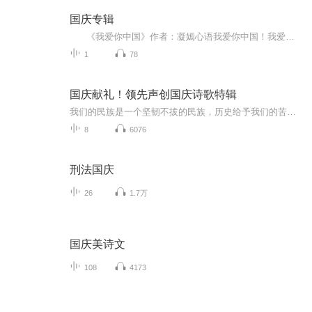
国庆专辑
《我爱你中国》作者：凝嫣心语我爱你中国！我爱你春天蓬勃的秧苗；我爱你秋日金黄的硕果。我爱你中国！我爱你青松气质，我爱你红梅品格！我爱你家乡的甜蔗好像乳汁滋润着我的心窝。我爱你中国，我要把最美的歌儿献给你，我的母亲我的祖国。我爱你中国，我爱...
1
78
国庆献礼！领先声创国庆诗歌特辑
我们的民族是一个坚韧不拔的民族，历史给予我们的苦难都变成了闪着金光的勋章！我们的国家是一个龙腾虎跃的国家，那条巨龙正以不可阻挡之势崛起于神奇的东方！------------------------------------------------值此祖国70周年华诞之际，领先声创以诗歌向祖国献礼！用我们的声音、用我们的热血、用我们的灵魂诵读经典爱国篇章，歌颂我们的祖国！永远繁荣富强！
8
6076
刑法国庆
26
1.7万
国庆美诗文
108
4173