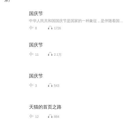
乐）
国庆节
中华人民共和国国庆节是国家的一种象征，是伴随着国家的出现而出现的。让我们用诗歌朗诵歌颂祖国的繁荣富强，国泰民安。
8
1726
国庆节
11
2.1万
国庆节
3
543
天猫的首页之路
12
884