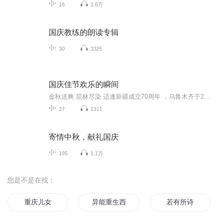
16
1.6万
国庆教练的朗读专辑
30
3325
国庆佳节欢乐的瞬间
金秋送爽 层林尽染 适逢新疆成立70周年 ，乌鲁木齐于2025年9月23日迎来党中央和习大大带领的慰问团。新疆各族群众欢欣鼓舞，热烈欢迎。
27
1311
寄情中秋，献礼国庆
195
1.1万
您是不是在找：
重庆儿女
异能重生西门庆
若有所诗