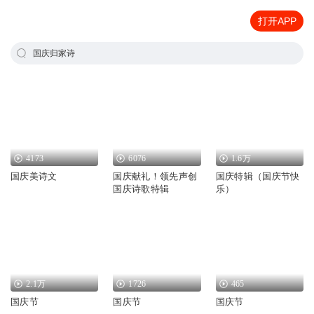
打开APP
国庆归家诗
4173
6076
1.6万
国庆美诗文
国庆献礼！领先声创
国庆特辑（国庆节快
国庆诗歌特辑
乐）
2.1万
1726
465
国庆节
国庆节
国庆节