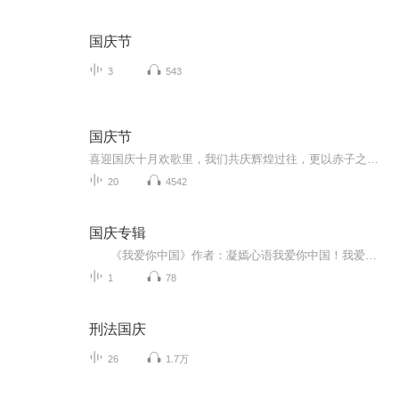
国庆节
3
543
国庆节
喜迎国庆十月欢歌里，我们共庆辉煌过往，更以赤子之心，向未来书写滚烫的誓言——这盛世，值得我们以热爱相拥。
20
4542
国庆专辑
《我爱你中国》作者：凝嫣心语我爱你中国！我爱你春天蓬勃的秧苗；我爱你秋日金黄的硕果。我爱你中国！我爱你青松气质，我爱你红梅品格！我爱你家乡的甜蔗好像乳汁滋润着我的心窝。我爱你中国，我要把最美的歌儿献给你，我的母亲我的祖国。我爱你中国，我爱...
1
78
刑法国庆
26
1.7万