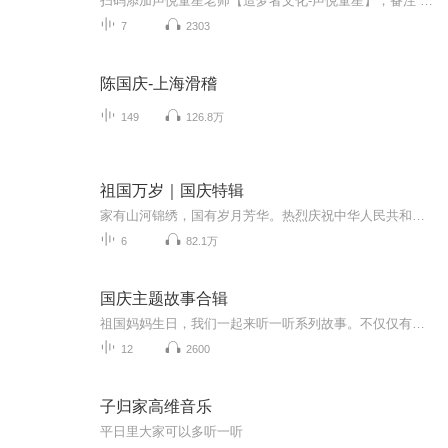
扫码添加声悦童星老师【造梦者文化-声悦童星】，备注“诵读打卡”报名，已添加好友的，直接发送“诵读打卡”报名，报名成功后进入社群。
7
2303
陈国庆-上海滑稽
149
126.8万
祖国万岁｜国庆特辑
家有山河锦绣，国有岁月芳华。热烈庆祝中华人民共和国成立73周年！
6
82.1万
国庆主题故事合辑
祖国妈妈生日，我们一起来听一听系列故事。不仅仅有《我的祖国》，还有红军故事，也有关于战争的故事，让大家体会到和平年代的不易。
12
2600
子归家高维音乐
平日里大家可以多听一听