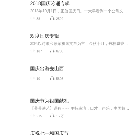
2018国庆吟诵专辑
2018年10月1日，正值国庆日。一大早看到一个公号文章，正是文天祥的《己卯十月一日至燕越五日罹狴犴有感而赋》。当然，彼十一非当今的十一。不过数字的巧合还是让人感触，今天拿来读一读，体味一番历史英杰的民族情怀，恰也当时。 根据诗题来看，这组诗是写于十月一日至十月五日之间，是文天祥被俘之后所作，这些诗作不仅有凛凛正气，更也能看的到他百端交集的复杂情感。另一首于右任先生的《望大陆》，微信公号有称《望乡》，一句“山之上国之殇”荡气回肠，一并兴起拿来读了一读。仓促间多有瑕疵...
38
2592
欢度国庆专辑
本辑以诗歌和歌颂祖国文章为主，金秋十月，丹桂飘香，在这个充满丰收喜悦的季节里，我们满怀激动和自豪，迎来了中华人民共和国76周年华诞。这不仅是一个庄重的纪念日，更是全体中华儿女共同欢庆的盛大的节日，承载着深厚的民族情感和历史意义.
167
6788
国庆出游去山西
10
5805
国庆节为祖国献礼
【蔡蔡演艺】课程﹣-﹣主持表演，口才，声乐，中国舞，民族舞。独特的小舞台，专业的录音棚，每一位同学都能成为优秀的小明星。独特的教学模式，轻松上课，快乐学习！知名主持人，舞蹈家，高级教师任职授课！江南总校：河沟街42号三楼 18545856430江北分校...
215
1.7万
庆祝七一和国庆节