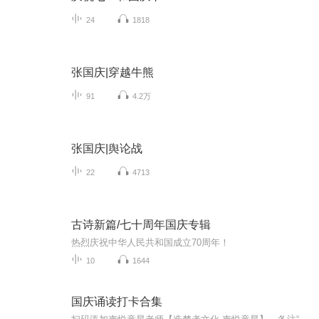
24
1818
张国庆|穿越牛熊
91
4.2万
张国庆|舆论战
22
4713
古诗新篇/七十周年国庆专辑
热烈庆祝中华人民共和国成立70周年！
10
1644
国庆诵读打卡合集