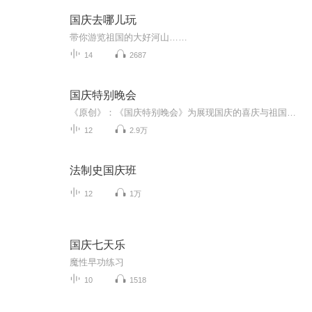
国庆去哪儿玩
带你游览祖国的大好河山……
14
2687
国庆特别晚会
《原创》：《国庆特别晚会》为展现国庆的喜庆与祖国的深情我将以具体的场景切入从清晨升旗的庄严到街头巷尾的欢庆到历史与当下的交融，用优美的笔触传递对祖国的热爱与自豪！用诗歌和情感美文形式，歌颂祖国的繁荣富强，祝人民幸福安康！
12
2.9万
法制史国庆班
12
1万
国庆七天乐
魔性早功练习
10
1518