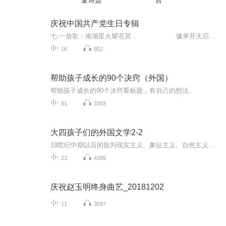
童诗选
吉
庆祝中国共产党生日专辑
七·一放歌：南湖星火耀苍冥， 镰斧开天启新程， 万里山河披锦绣， 初心如磐续长征， 五星红旗永不落， ...
16
852
帮助孩子成长的90个决窍（外国）
帮助孩子成长的90个决窍看标题，有自己的想法。
91
3303
大四孩子们的外国文学2-2
19世纪中期以后的批判现实主义、象征主义、自然主义、现代主义文学，还有亚非文学。
23
4395
庆祝赵玉明终身曲艺_20181202
11
3597