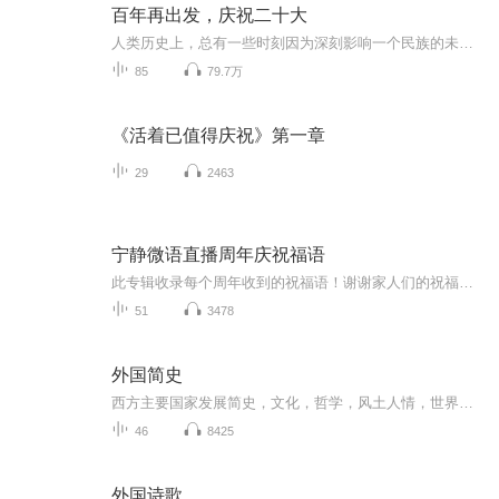
百年再出发，庆祝二十大
人类历史上，总有一些时刻因为深刻影响一个民族的未来而被永远定格，总有一些事件因为深刻改变一个国家的进程而被永载史册。当2022年新年的第一缕阳光洒向锦绣的山河大地，历史翻开了崭新的一页。今年是党的二十大召开之年，是见证我们党进入全面建设社会...
85
79.7万
《活着已值得庆祝》第一章
29
2463
宁静微语直播周年庆祝福语
此专辑收录每个周年收到的祝福语！谢谢家人们的祝福！ 宁静直播一周年和生日祝福语3月20日是宁静微语直播一周年与生日（2月29日）恰巧重逢一天。在这样一个双喜临门的日子里，收到了一修公会会长 一修老师以及许多主播和家人们的祝福语，现在制作成专辑上...
51
3478
外国简史
西方主要国家发展简史，文化，哲学，风土人情，世界地位，主流价值观，世界地位形成
46
8425
外国诗歌