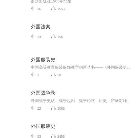
群众出版社1985年北京
36
1553
外国法案
23
156
外国服装史
中国高等教育服装服饰教学创新丛书——《外国服装史》由袁仄 蒋玉秋 李柏英三位老师编著这本《外国服装史》即学习外国服装历史的“游学指南”。该教材的写作方法是对服装史教学和服装史类书籍写作的一种创新和尝试，整书以服装史为主线，以相关历史、地理...
1
50
外国战争录
外国战争史话，战争起因，战争论述，历史，辩证对现今社会额度影响
22
3065
外国服装史
53
2455