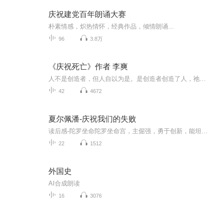
庆祝建党百年朗诵大赛
朴素情感，炽热情怀，经典作品，倾情朗诵...
96
3.8万
《庆祝死亡》作者 李爽
人不是创造者，但人自以为是。是创造者创造了人，祂却谦卑地透过人来感知自己。-- 李爽
42
4672
夏尔佩潘-庆祝我们的失败
读后感-陀罗坐命陀罗坐命宫，主倔强，勇于创新，能坦然面对变化和挫折，自以为是，易怒易变，孤僻不合群，唠叨；有缠绕性，凡事追根问底，不耻下问；不守祖业，一生飘荡不定，东奔西跑，进退反复，有始无终，横成横破。庙旺威猛刚烈，有机谋，果敢有为。会...
22
1512
外国史
AI合成朗读
16
3076