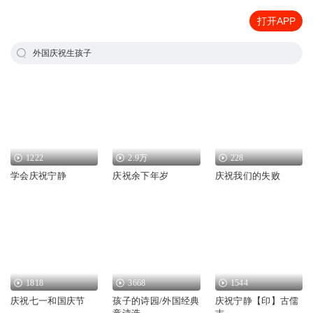
打开APP
外国庆祝生孩子
1222
2.9万
228
学会庆祝宁静
庆祝余下年岁
庆祝我们的失败
1818
3668
1544
庆祝七一和国庆节
孩子的诗园/外国经典
庆祝宁静【印】古儒