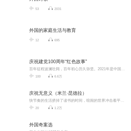
53
2031
外国的家庭生活与教育
12
695
庆祝建党100周年“红色故事”
百年征程波澜壮阔，百年初心历久弥坚。2021年是中国共产党成立100周年，在我们党迎来百年华诞之际，党中央决定在全党开展党史学习教育，充分彰显了我们党总结经验，把握规律、坚定信心、面向未来的历史主动和历史自觉。党的历史是最生动、最有说服力的教科...
100
6.6万
庆祝无意义（米兰·昆德拉）
快节奏的生活挤掉了读书的时间，喧闹的世界冲击着平静的心峦。我们躁动不安，我们心浮气乱，所以我们需要一本能让人静下来的书，带给我们思考的时间，抚平我们心上的杂乱，改变我们思想的肤浅……主播阅读的第一本米兰·昆德拉的书是《不能承受的生命之轻》 ，在那之后便爱上了作者的叙述方式，爱上了他文字给人带来的沉静感。如今，我愿与你一起，以听为读，共读《庆祝无意义》，一起思考世界、生活与时间，一起获得心灵的沉静感……
20
1.2万
外国奇案选