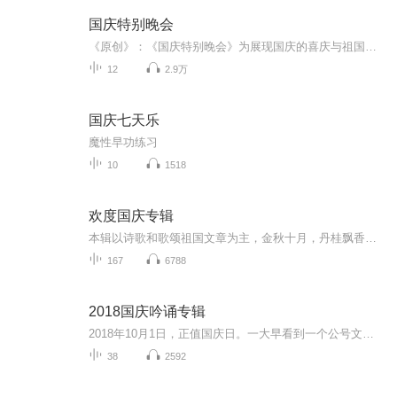
国庆特别晚会
《原创》：《国庆特别晚会》为展现国庆的喜庆与祖国的深情我将以具体的场景切入从清晨升旗的庄严到街头巷尾的欢庆到历史与当下的交融，用优美的笔触传递对祖国的热爱与自豪！用诗歌和情感美文形式，歌颂祖国的繁荣富强，祝人民幸福安康！
12
2.9万
国庆七天乐
魔性早功练习
10
1518
欢度国庆专辑
本辑以诗歌和歌颂祖国文章为主，金秋十月，丹桂飘香，在这个充满丰收喜悦的季节里，我们满怀激动和自豪，迎来了中华人民共和国76周年华诞。这不仅是一个庄重的纪念日，更是全体中华儿女共同欢庆的盛大的节日，承载着深厚的民族情感和历史意义.
167
6788
2018国庆吟诵专辑
2018年10月1日，正值国庆日。一大早看到一个公号文章，正是文天祥的《己卯十月一日至燕越五日罹狴犴有感而赋》。当然，彼十一非当今的十一。不过数字的巧合还是让人感触，今天拿来读一读，体味一番历史英杰的民族情怀，恰也当时。 根据诗题来看，这组诗是写于十月一日至十月五日之间，是文天祥被俘之后所作，这些诗作不仅有凛凛正气，更也能看的到他百端交集的复杂情感。另一首于右任先生的《望大陆》，微信公号有称《望乡》，一句“山之上国之殇”荡气回肠，一并兴起拿来读了一读。仓促间多有瑕疵...
38
2592