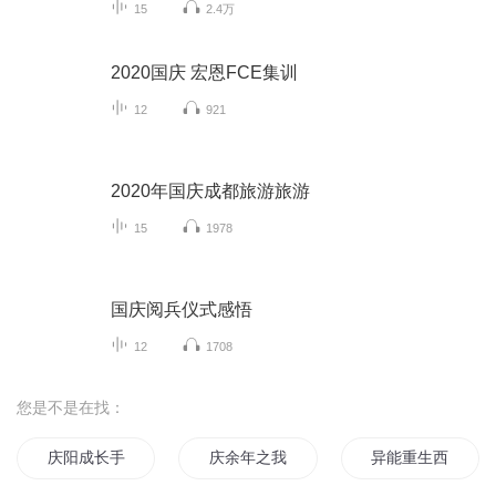
15
2.4万
2020国庆 宏恩FCE集训
12
921
2020年国庆成都旅游旅游
15
1978
国庆阅兵仪式感悟
12
1708
您是不是在找：
庆阳成长手札
庆余年之我叫王启年
异能重生西门庆