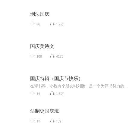
刑法国庆
26
1.7万
国庆美诗文
108
4173
国庆特辑（国庆节快乐）
在评书界，小魏有个朋友叫刘鹏，是一个为评书努力的小伙子。在2021年国庆期间，他想弄个特辑，便烦劳我给他录个爱国题材的评书小段儿。这种事情，不是特殊情况，小魏一般不会拒绝，也就给其录了一个《鲁迅踢鬼》，等他传完，我再传到我的专辑里。另外，小...
14
1.6万
法制史国庆班
12
1万