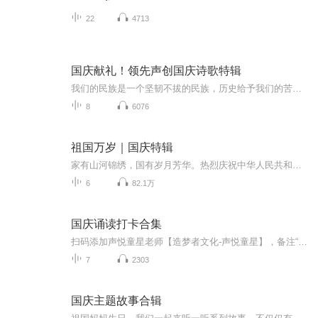
22
4713
国庆献礼！领先声创国庆诗歌特辑
我们的民族是一个坚韧不拔的民族，历史给予我们的苦难都变成了闪着金光的勋章！我们的国家是一个龙腾虎跃的国家，那条巨龙正以不可阻挡之势崛起于神奇的东方！------------------------------------------------值此祖国70周年华诞之际，领先声创以诗歌向祖国献礼！用我们的声音、用我们的热血、用我们的灵魂诵读经典爱国篇章，歌颂我们的祖国！永远繁荣富强！
8
6076
祖国万岁｜国庆特辑
家有山河锦绣，国有岁月芳华。热烈庆祝中华人民共和国成立73周年！
6
82.1万
国庆诵读打卡合集
扫码添加声悦童星老师【造梦者文化-声悦童星】，备注“诵读打卡”报名，已添加好友的，直接发送“诵读打卡”报名，报名成功后进入社群。
7
2303
国庆主题故事合辑