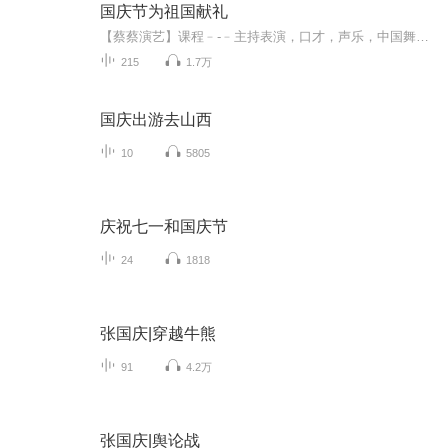
国庆节为祖国献礼
【蔡蔡演艺】课程﹣-﹣主持表演，口才，声乐，中国舞，民族舞。独特的小舞台，专业的录音棚，每一位同学都能成为优秀的小明星。独特的教学模式，轻松上课，快乐学习！知名主持人，舞蹈家，高级教师任职授课！江南总校：河沟街42号三楼 18545856430江北分校...
215
1.7万
国庆出游去山西
10
5805
庆祝七一和国庆节
24
1818
张国庆|穿越牛熊
91
4.2万
张国庆|舆论战