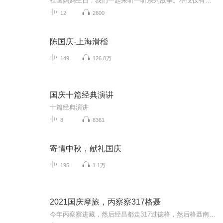
祖国妈妈生日，我们一起来听一听系列故事。不仅仅有《我的祖国》，还有红军故事，也有关于战争的故事，让大家体会到和平年代的不易。
12
2600
陈国庆-上海滑稽
149
126.8万
国庆十篇经典演讲
十篇经典演讲
8
8361
寄情中秋，献礼国庆
195
1.1万
2021国庆摩旅，丙察察317格聂
今年丙察察进藏，然后经昌都走317过德格，然后格聂南线，最后沙溪古镇收尾。