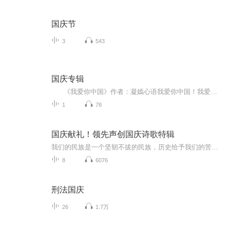
国庆节
3
543
国庆专辑
《我爱你中国》作者：凝嫣心语我爱你中国！我爱你春天蓬勃的秧苗；我爱你秋日金黄的硕果。我爱你中国！我爱你青松气质，我爱你红梅品格！我爱你家乡的甜蔗好像乳汁滋润着我的心窝。我爱你中国，我要把最美的歌儿献给你，我的母亲我的祖国。我爱你中国，我爱...
1
78
国庆献礼！领先声创国庆诗歌特辑
我们的民族是一个坚韧不拔的民族，历史给予我们的苦难都变成了闪着金光的勋章！我们的国家是一个龙腾虎跃的国家，那条巨龙正以不可阻挡之势崛起于神奇的东方！------------------------------------------------值此祖国70周年华诞之际，领先声创以诗歌向祖国献礼！用我们的声音、用我们的热血、用我们的灵魂诵读经典爱国篇章，歌颂我们的祖国！永远繁荣富强！
8
6076
刑法国庆
26
1.7万