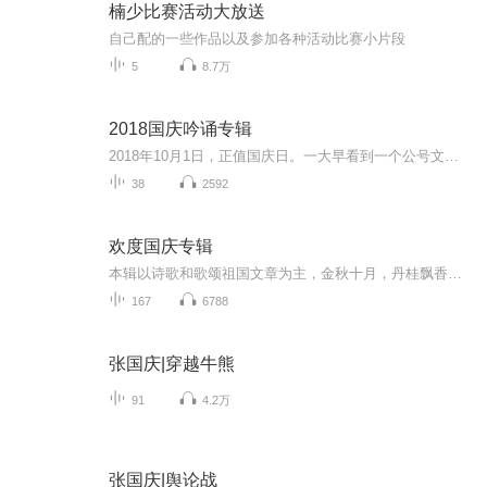
楠少比赛活动大放送
自己配的一些作品以及参加各种活动比赛小片段
5
8.7万
2018国庆吟诵专辑
2018年10月1日，正值国庆日。一大早看到一个公号文章，正是文天祥的《己卯十月一日至燕越五日罹狴犴有感而赋》。当然，彼十一非当今的十一。不过数字的巧合还是让人感触，今天拿来读一读，体味一番历史英杰的民族情怀，恰也当时。 根据诗题来看，这组诗是写于十月一日至十月五日之间，是文天祥被俘之后所作，这些诗作不仅有凛凛正气，更也能看的到他百端交集的复杂情感。另一首于右任先生的《望大陆》，微信公号有称《望乡》，一句“山之上国之殇”荡气回肠，一并兴起拿来读了一读。仓促间多有瑕疵...
38
2592
欢度国庆专辑
本辑以诗歌和歌颂祖国文章为主，金秋十月，丹桂飘香，在这个充满丰收喜悦的季节里，我们满怀激动和自豪，迎来了中华人民共和国76周年华诞。这不仅是一个庄重的纪念日，更是全体中华儿女共同欢庆的盛大的节日，承载着深厚的民族情感和历史意义.
167
6788
张国庆|穿越牛熊
91
4.2万
张国庆|舆论战