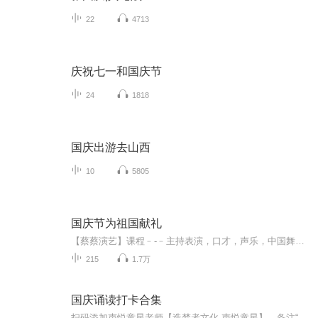
22
4713
庆祝七一和国庆节
24
1818
国庆出游去山西
10
5805
国庆节为祖国献礼
【蔡蔡演艺】课程﹣-﹣主持表演，口才，声乐，中国舞，民族舞。独特的小舞台，专业的录音棚，每一位同学都能成为优秀的小明星。独特的教学模式，轻松上课，快乐学习！知名主持人，舞蹈家，高级教师任职授课！江南总校：河沟街42号三楼 18545856430江北分校...
215
1.7万
国庆诵读打卡合集
扫码添加声悦童星老师【造梦者文化-声悦童星】，备注“诵读打卡”报名，已添加好友的，直接发送“诵读打卡”报名，报名成功后进入社群。