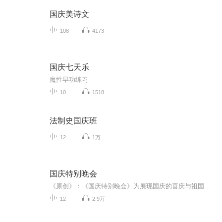
国庆美诗文
108
4173
国庆七天乐
魔性早功练习
10
1518
法制史国庆班
12
1万
国庆特别晚会
《原创》：《国庆特别晚会》为展现国庆的喜庆与祖国的深情我将以具体的场景切入从清晨升旗的庄严到街头巷尾的欢庆到历史与当下的交融，用优美的笔触传递对祖国的热爱与自豪！用诗歌和情感美文形式，歌颂祖国的繁荣富强，祝人民幸福安康！
12
2.9万