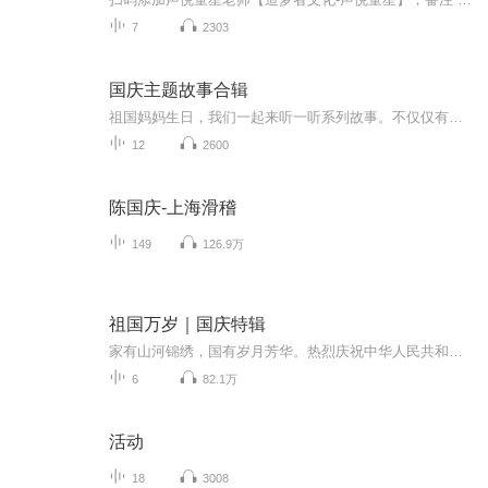
7
2303
国庆主题故事合辑
祖国妈妈生日，我们一起来听一听系列故事。不仅仅有《我的祖国》，还有红军故事，也有关于战争的故事，让大家体会到和平年代的不易。
12
2600
陈国庆-上海滑稽
149
126.9万
祖国万岁｜国庆特辑
家有山河锦绣，国有岁月芳华。热烈庆祝中华人民共和国成立73周年！
6
82.1万
活动
18
3008