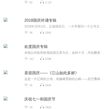
63
2.1万
2018国庆吟诵专辑
2018年10月1日，正值国庆日。一大早看到一个公号文章，正是文天祥的《己卯十月一日至燕越五日罹狴犴有感而赋》。当然，彼十一非当今的十一。不过数字的巧合还是让人感触，今天拿来读一读，体味一番历史英杰的民族情怀，恰也当时。 根据诗题来看，这组诗是写于十月一日至十月五日之间，是文天祥被俘之后所作，这些诗作不仅有凛凛正气，更也能看的到他百端交集的复杂情感。另一首于右任先生的《望大陆》，微信公号有称《望乡》，一句“山之上国之殇”荡气回肠，一并兴起拿来读了一读。仓促间多有瑕疵...
38
2592
欢度国庆专辑
本辑以诗歌和歌颂祖国文章为主，金秋十月，丹桂飘香，在这个充满丰收喜悦的季节里，我们满怀激动和自豪，迎来了中华人民共和国76周年华诞。这不仅是一个庄重的纪念日，更是全体中华儿女共同欢庆的盛大的节日，承载着深厚的民族情感和历史意义.
167
6788
喜迎国庆——《江山如此多娇》
这是一片辽阔的土地，有巍峨秀丽的山峰——层峦叠嶂 ；这是一片广袤的土地，有奔流不息的江河——百折不回 ；这是一片富饶的土地，有波涛澎湃的大海——深邃无垠； 这是一片神奇的土地，千年运河、万里长城 。江山如此多娇，文明如此灿烂！这是我的祖国，瞰祖国大好河山，品中华人文之美！
16
2616
庆祝七一和国庆节
24
1818