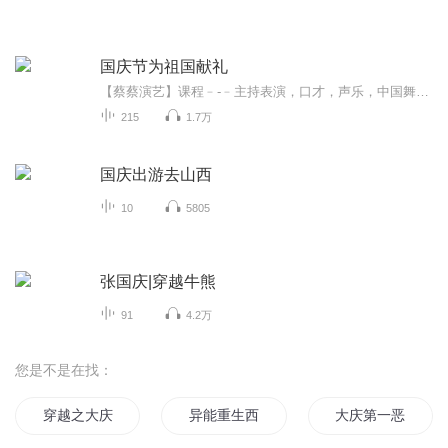
国庆节为祖国献礼
【蔡蔡演艺】课程﹣-﹣主持表演，口才，声乐，中国舞，民族舞。独特的小舞台，专业的录音棚，每一位同学都能成为优秀的小明星。独特的教学模式，轻松上课，快乐学习！知名主持人，舞蹈家，高级教师任职授课！江南总校：河沟街42号三楼 18545856430江北分校...
215
1.7万
国庆出游去山西
10
5805
张国庆|穿越牛熊
91
4.2万
您是不是在找：
穿越之大庆帝国
异能重生西门庆
大庆第一恶