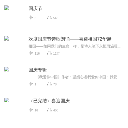
国庆节
3
543
欢度国庆节诗歌朗诵——喜迎祖国72华诞
祖国——如同我们的生命一样，是诗人笔下永恒而温暖的主题。在祖国72周年华诞来临之际，特创建这个诗歌朗诵专辑，诵读经典爱国篇章，和大家一起歌颂祖国，向国庆的献礼！祝愿伟大的祖国繁荣富强，祝愿大家国庆节快乐，度过平安快乐的黄金周假期！
116
11万
国庆专辑
《我爱你中国》作者：凝嫣心语我爱你中国！我爱你春天蓬勃的秧苗；我爱你秋日金黄的硕果。我爱你中国！我爱你青松气质，我爱你红梅品格！我爱你家乡的甜蔗好像乳汁滋润着我的心窝。我爱你中国，我要把最美的歌儿献给你，我的母亲我的祖国。我爱你中国，我爱...
1
78
（已完结）喜迎国庆
16
406