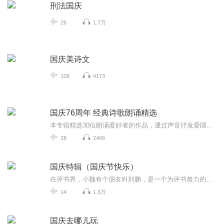
刑法国庆
26
1.7万
国庆美诗文
108
4173
国庆76周年 经典诗歌朗诵精选
本专辑精选30位朗诵爱好者的作品，通过声音抒发爱国之情
28
2406
国庆特辑（国庆节快乐）
在评书界，小魏有个朋友叫刘鹏，是一个为评书努力的小伙子。在2021年国庆期间，他想弄个特辑，便烦劳我给他录个爱国题材的评书小段儿。这种事情，不是特殊情况，小魏一般不会拒绝，也就给其录了一个《鲁迅踢鬼》，等他传完，我再传到我的专辑里。另外，小...
14
1.6万
国庆去哪儿玩