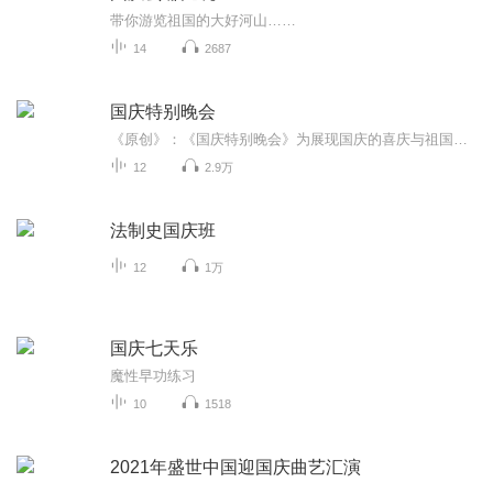
带你游览祖国的大好河山……
14
2687
国庆特别晚会
《原创》：《国庆特别晚会》为展现国庆的喜庆与祖国的深情我将以具体的场景切入从清晨升旗的庄严到街头巷尾的欢庆到历史与当下的交融，用优美的笔触传递对祖国的热爱与自豪！用诗歌和情感美文形式，歌颂祖国的繁荣富强，祝人民幸福安康！
12
2.9万
法制史国庆班
12
1万
国庆七天乐
魔性早功练习
10
1518
2021年盛世中国迎国庆曲艺汇演