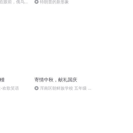
在眼前，俄乌冲
特朗普的新形象
将会如何发展？
滑稽
寄情中秋，献礼国庆
达-欢歌笑语
浑南区朝鲜族学校 五年级 孙
多永