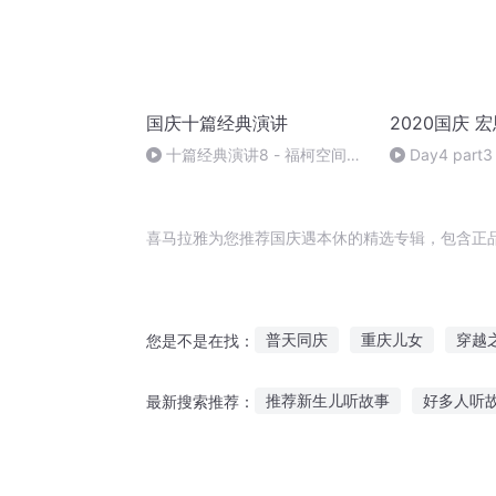
国庆十篇经典演讲
2020国庆 
十篇经典演讲8 - 福柯空间回
Day4 part3
归异托邦演讲
喜马拉雅为您推荐国庆遇本休的精选专辑，包含正
普天同庆
重庆儿女
穿越
您是不是在找：
安庆年记事
大庆皇太子
推荐新生儿听故事
好多人听
最新搜索推荐：
大庆第一恶
人人都爱于休休
大远说女粉丝听故事
听遇见