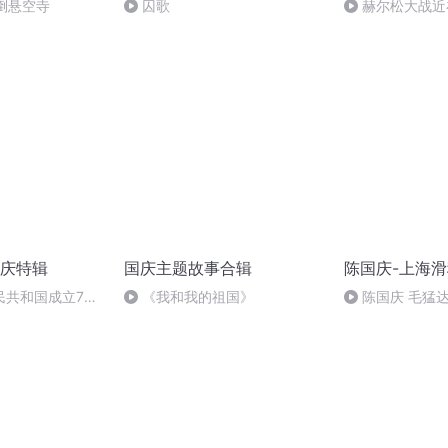
倒悬空寺
囚歌
赫尔松大战近
突的关键之战，
庆特辑
国庆主题故事合辑
陈国庆-上海
民共和国成立73
《我和我的祖国》
陈国庆 毛猛
场举行升国旗仪式