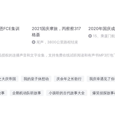
宏恩FCE集训
2021国庆摩旅，丙察察317
2020年国庆
格聂
15、乘厦门
尾声，3800公里路程结束
品授权的连播声音和文字全集，支持免费在线试听阅读和有声书MP3打包
之大庆帝国
我的皇子休想动
庆余年之长歌行
我庆幸遇见了你
庆云传奇
异能重生西门庆
庆元纪年
在下宁不休
相公你被
故事
企鹅机动队听故事
小孩听的古代故事大全
爆笑侦探故事
庆阳成长手札
一人有庆
有故事的人
讲给人听的小故事
听故事睡觉的宝宝文案
如何听