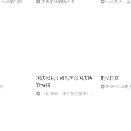
，可爱的祖国
支教老师的国庆课
山河共庆，盛
国庆献礼！领先声创国庆诗
刑法国庆
歌特辑
国》
2020年华
刑法陈 (26)
《祖国啊，我亲爱的祖国》温
婉