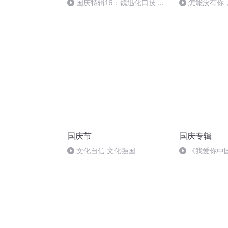
国庆特辑16：魏迅化口技 二
怎能没有你
胡 东方红+一般唱法和原生态
国庆节
国庆专辑
文化自信 文化强国
《我爱你中