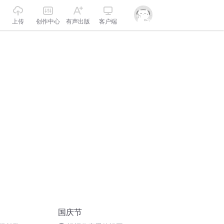
上传
创作中心
有声出版
客户端
国庆节