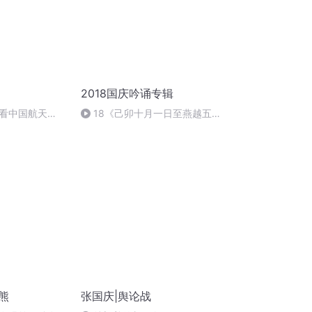
2018国庆吟诵专辑
看中国航天
18《己卯十月一日至燕越五
日罹狴犴有感而赋》组律18首
文天祥 自由吟诵
熊
张国庆|舆论战