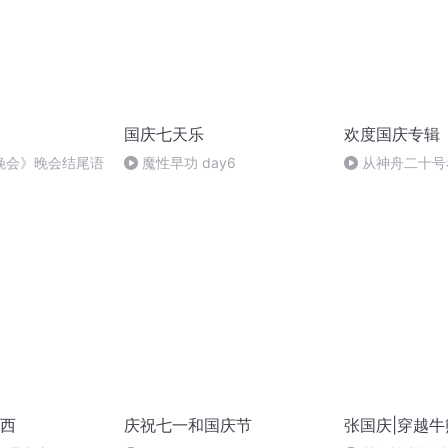
国庆七天乐
欢度国庆专辑
晚会》晚会结尾语
魔性早功 day6
从神舟二十号
的“隐形实力”
西
庆祝七一和国庆节
张国庆|穿越牛