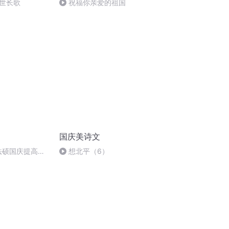
世长歌
祝福你亲爱的祖国
国庆美诗文
成法硕国庆提高班
想北平（6）