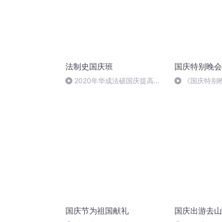
法制史国庆班
国庆特别晚会
2020年华成法硕国庆提高班
《国庆特别
法制史马志冰 (12)
国庆节为祖国献礼
国庆出游去山