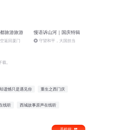
成都旅游旅游
慢语诉山河｜国庆特辑
航空返回厦门
守望和平，大国担当
下载。
却遗憾只是遇见你
重生之西门庆
休了
好庆幸遇到你
重生西门庆
在线听
西城故事原声在线听
西京故事小说视频
深渊精华故事在线听
手机端