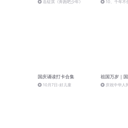
岳钲淇《奔跑吧少年》
10、千年不
国庆诵读打卡合集
祖国万岁｜国
10月7日-好儿童
庆祝中华人
周年 天安门广