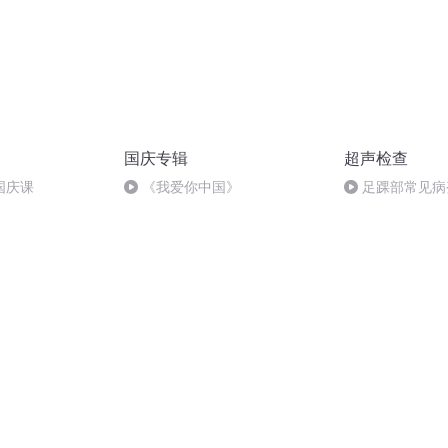
国庆专辑
超声检查
国庆课
《我爱你中国》
足踝部常见病
（上）_2.mp3