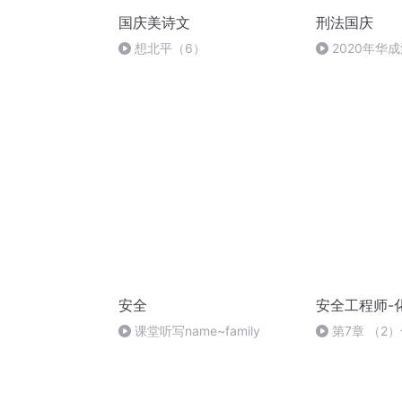
国庆美诗文
刑法国庆
想北平（6）
2020年华
刑法陈 (26)
安全
安全工程师-
课堂听写name~family
第7章 （2