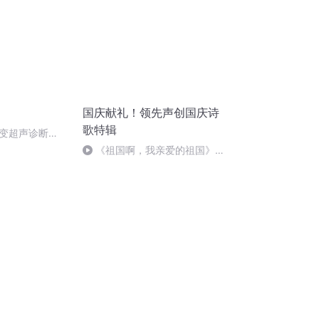
国庆献礼！领先声创国庆诗
歌特辑
变超声诊断
《祖国啊，我亲爱的祖国》温
婉