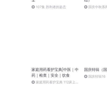
全
结）
107集 胜利者的姿态
国庆中秋系
桥
家庭用药看护宝典|中医｜中
国庆特辑（国
药｜检查｜安全｜饮食
国庆特辑16
胡 东方红+一
家庭用药看护宝典 112床上大
小便（完）（求月票）