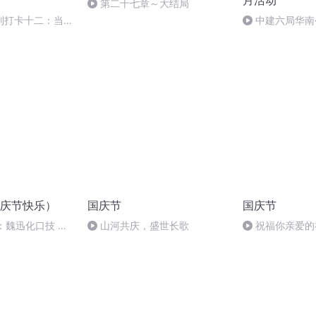
月活动
第二十七章～大结局
列打卡十二：当阳
中建六局华南
记、纪委书记王
庆节快乐）
国庆节
国庆节
：魏迅化口技 二
山河共庆，盛世长歌
祝福你亲爱的
般唱法和原生态