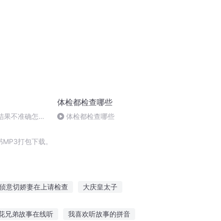
体检都检查哪些
查结果不准确怎么
体检都检查哪些
MP3打包下载。
侦意切娇妻在上请检查
大庆皇太子
与青子的情人节
朱由检这个人
花兄弟故事在线听
我喜欢听故事的拼音