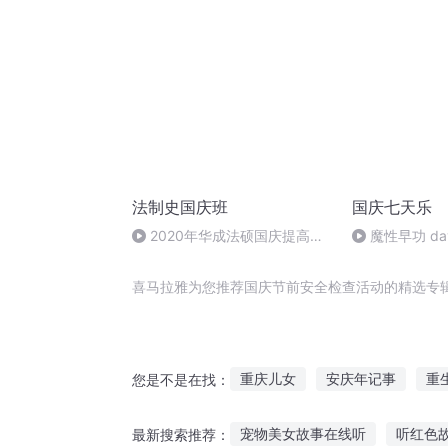
法制史国庆班
国庆七天乐
2020年华成法硕国庆提高班
魔性早功 da
法制史马志冰 (12)
喜马拉雅为您推荐国庆节前安全检查活动的精选专
重庆儿女
安庆年记事
重
您是不是在找：
检漏成神
最后一个情人节
宠物美女故事在线听
听红色
最新搜索推荐：