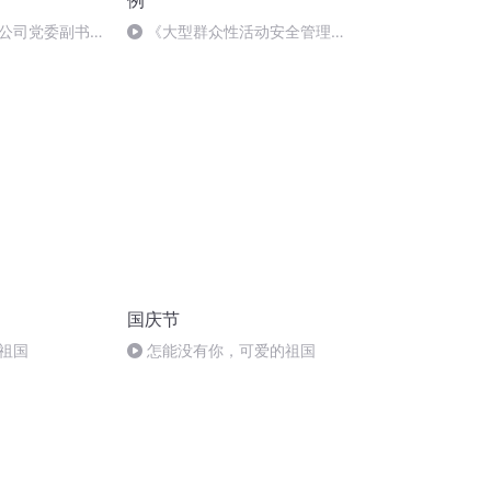
例
公司党委副书
《大型群众性活动安全管理条
胜利致辞
例》第26条
国庆节
祖国
怎能没有你，可爱的祖国