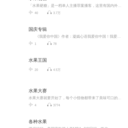
「水果硬糖」是一档单人主播罪案播客，这里有国内外诡异离奇、惊悚灵异的案件。当你播放收听，便搭上了案件时光机，随着主播硬糖_淼淼的声音前往案件发生时。不疾不徐的讲述节奏，娓娓道来案中细节，只为深入案件、还原案件，触碰真相；多个人物视角转换，...
40
3.7万
国庆专辑
《我爱你中国》作者：凝嫣心语我爱你中国！我爱你春天蓬勃的秧苗；我爱你秋日金黄的硕果。我爱你中国！我爱你青松气质，我爱你红梅品格！我爱你家乡的甜蔗好像乳汁滋润着我的心窝。我爱你中国，我要把最美的歌儿献给你，我的母亲我的祖国。我爱你中国，我爱...
1
78
水果王国
20
4.5万
水果大赛
水果大赛就要开始了，每个小怪物都带来了美味可口的水果。
4
3774
各种水果