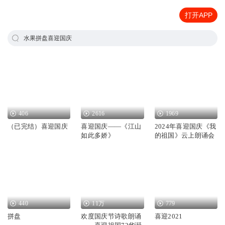
打开APP
水果拼盘喜迎国庆
406
2616
1969
（已完结）喜迎国庆
喜迎国庆——《江山
2024年喜迎国庆《我
如此多娇》
的祖国》云上朗诵会
440
11万
779
拼盘
欢度国庆节诗歌朗诵
喜迎2021