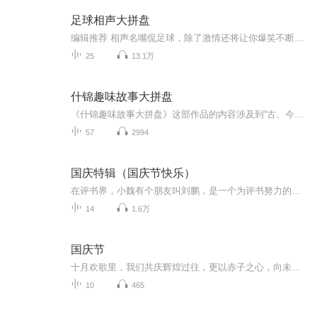
足球相声大拼盘
编辑推荐 相声名嘴侃足球，除了激情还将让你爆笑不断。相声+足球这一表演形式开创了体育娱乐的新潮流，也为相青艺术表演开拓了更多的空间，听来别有一番幽默的趣味。 《足球相声大拼盘家佳听书馆系列》出自深受观众喜爱的北京周末相声俱乐部，由青年相声作...
25
13.1万
什锦趣味故事大拼盘
《什锦趣味故事大拼盘》这部作品的内容涉及到“古、今、中、外”，一些故事讲述者把从古书里看到的加上亲身经历及亲眼看到的趣闻故事，，用自己独特的语言、表情，一口语形式讲出来的故事。
57
2994
国庆特辑（国庆节快乐）
在评书界，小魏有个朋友叫刘鹏，是一个为评书努力的小伙子。在2021年国庆期间，他想弄个特辑，便烦劳我给他录个爱国题材的评书小段儿。这种事情，不是特殊情况，小魏一般不会拒绝，也就给其录了一个《鲁迅踢鬼》，等他传完，我再传到我的专辑里。另外，小...
14
1.6万
国庆节
十月欢歌里，我们共庆辉煌过往，更以赤子之心，向未来书写滚烫的誓言——这盛世，值得我们以热爱相拥。
10
465