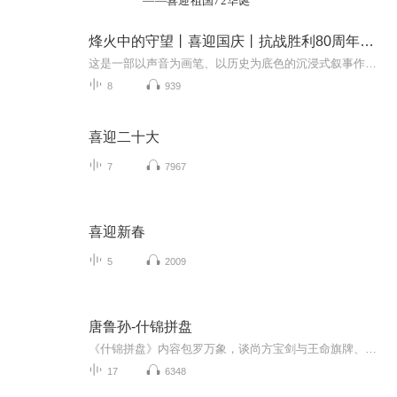
——喜迎祖国72华诞
烽火中的守望丨喜迎国庆丨抗战胜利80周年丨广播剧
这是一部以声音为画笔、以历史为底色的沉浸式叙事作品，串联起1937年末南京城破后的烽火岁月与2025 年抗战胜利80周年的和平荣光，通过普通人的命运交织，复刻出中华民族在苦难中坚守、在抗争中前行的精神图谱。
8
939
喜迎二十大
7
7967
喜迎新春
5
2009
唐鲁孙-什锦拼盘
《什锦拼盘》内容包罗万象，谈尚方宝剑与王命旗牌、谈吃、谈名片、谈风筝、谈黄历、谈人参……文中作者还对数度造访的泰京“曼谷”衣食住行等各个方面均有详细的描述。讲吃食掌故，宇内鲜有人能堪与唐鲁孙媲美者，本书所涉广泛驳杂，恰如其名“什锦拼盘”...
17
6348