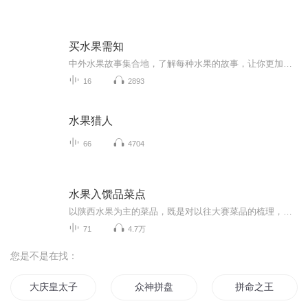
买水果需知
中外水果故事集合地，了解每种水果的故事，让你更加容易找到属于你的水果
16
2893
水果猎人
66
4704
水果入馔品菜点
以陕西水果为主的菜品，既是对以往大赛菜品的梳理，也通过对东西部、南北方水果的研发整合，从而让创新的菜品更时尚、更营养、更健康、更具操作性、更有影響力！所列水果菜点宴席，包括热菜、凉菜、面点、汤羹、拼盘，色香味形俱佳，营养合理搭配。台面展...
71
4.7万
您是不是在找：
大庆皇太子
众神拼盘
拼命之王