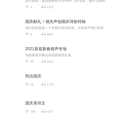
源仔妈妈：美国密歇根大学MBA, 3岁宝妈，微信 yuanzaiyingwen , 微信公众号 源仔英语成长记 提供科学、系统0－2岁，2-4岁、4-6岁分龄英文启蒙课程。您的孩子离爱上英语，只差一个跟“源仔英语玩100首儿歌” ！关注微信公众号“源仔英语成长记”，输入“...
6
3.4万
国庆献礼！领先声创国庆诗歌特辑
我们的民族是一个坚韧不拔的民族，历史给予我们的苦难都变成了闪着金光的勋章！我们的国家是一个龙腾虎跃的国家，那条巨龙正以不可阻挡之势崛起于神奇的东方！------------------------------------------------值此祖国70周年华诞之际，领先声创以诗歌向祖国献礼！用我们的声音、用我们的热血、用我们的灵魂诵读经典爱国篇章，歌颂我们的祖国！永远繁荣富强！
8
6076
2021喜迎新春相声专场
各路英雄齐聚会喜迎新春笑趴鬼
30
3413
刑法国庆
26
1.7万
国庆美诗文
108
4173