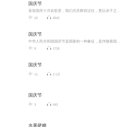
国庆节
喜迎国庆十月欢歌里，我们共庆辉煌过往，更以赤子之心，向未来书写滚烫的誓言——这盛世，值得我们以热爱相拥。
20
4542
国庆节
中华人民共和国国庆节是国家的一种象征，是伴随着国家的出现而出现的。让我们用诗歌朗诵歌颂祖国的繁荣富强，国泰民安。
8
1726
国庆节
11
2.1万
国庆节
3
543
水果硬糖