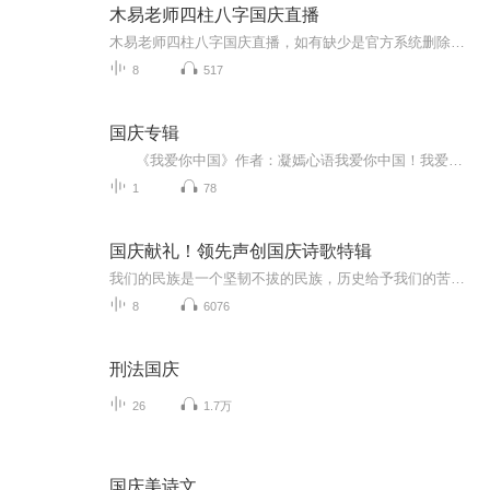
木易老师四柱八字国庆直播
木易老师四柱八字国庆直播，如有缺少是官方系统删除，后期发现会补上，记得收藏关注
8
517
国庆专辑
《我爱你中国》作者：凝嫣心语我爱你中国！我爱你春天蓬勃的秧苗；我爱你秋日金黄的硕果。我爱你中国！我爱你青松气质，我爱你红梅品格！我爱你家乡的甜蔗好像乳汁滋润着我的心窝。我爱你中国，我要把最美的歌儿献给你，我的母亲我的祖国。我爱你中国，我爱...
1
78
国庆献礼！领先声创国庆诗歌特辑
我们的民族是一个坚韧不拔的民族，历史给予我们的苦难都变成了闪着金光的勋章！我们的国家是一个龙腾虎跃的国家，那条巨龙正以不可阻挡之势崛起于神奇的东方！------------------------------------------------值此祖国70周年华诞之际，领先声创以诗歌向祖国献礼！用我们的声音、用我们的热血、用我们的灵魂诵读经典爱国篇章，歌颂我们的祖国！永远繁荣富强！
8
6076
刑法国庆
26
1.7万
国庆美诗文