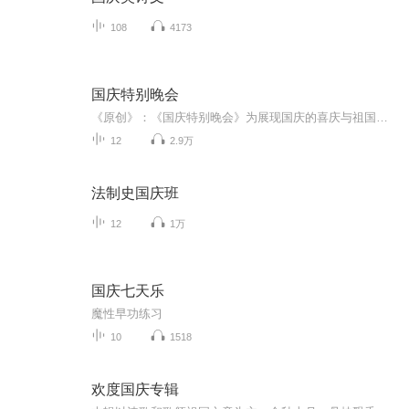
108
4173
国庆特别晚会
《原创》：《国庆特别晚会》为展现国庆的喜庆与祖国的深情我将以具体的场景切入从清晨升旗的庄严到街头巷尾的欢庆到历史与当下的交融，用优美的笔触传递对祖国的热爱与自豪！用诗歌和情感美文形式，歌颂祖国的繁荣富强，祝人民幸福安康！
12
2.9万
法制史国庆班
12
1万
国庆七天乐
魔性早功练习
10
1518
欢度国庆专辑