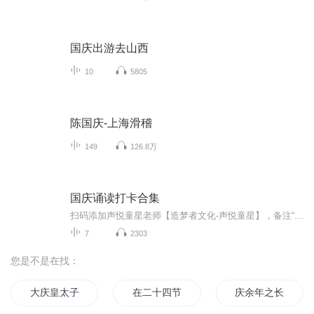
国庆出游去山西
10
5805
陈国庆-上海滑稽
149
126.8万
国庆诵读打卡合集
扫码添加声悦童星老师【造梦者文化-声悦童星】，备注“诵读打卡”报名，已添加好友的，直接发送“诵读打卡”报名，报名成功后进入社群。
7
2303
您是不是在找：
大庆皇太子
在二十四节气里
庆余年之长歌行