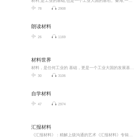
材料,是工业的基础,也是一个工业大国的基石。秦海,一位来自于21世纪的材料学专家,穿越到了1985年的一家小农机厂。于是,一切遗憾终将不再,一切辉煌得以续写。电性功能材料、光学功能材料、生物医学功能材料、超导材料、纳米材料、化学薄膜材料、智能材料、...
78
2908
朗读材料
26
1169
材料世界
材料，是任何工业的 基础，更是一个工业大国的发展基石。一位来自二十一世纪的材料学顶级专家，穿越到了1985年的一家小农机厂。于是，一切故事慢慢被改写，一切辉煌慢慢展开。。。
30
3106
自学材料
47
2974
汇报材料
《汇报材料》：精解上级沟通的艺术《汇报材料》专辑，深度剖析了如何精准、高效地撰写向上级汇报的材料。在现代企业或组织中，与上级的有效沟通是每位员工必备的技能。本专辑直击要点，提供了一系列实用的写作技巧和策略，帮助你掌握与上级沟通的核心方法...