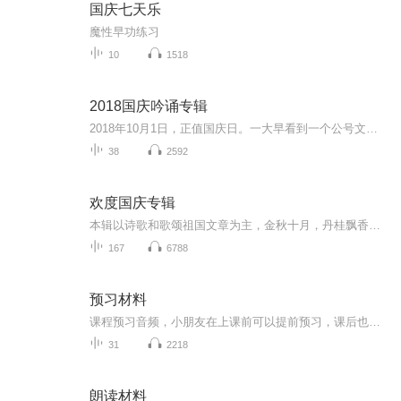
国庆七天乐
魔性早功练习
10
1518
2018国庆吟诵专辑
2018年10月1日，正值国庆日。一大早看到一个公号文章，正是文天祥的《己卯十月一日至燕越五日罹狴犴有感而赋》。当然，彼十一非当今的十一。不过数字的巧合还是让人感触，今天拿来读一读，体味一番历史英杰的民族情怀，恰也当时。 根据诗题来看，这组诗是写于十月一日至十月五日之间，是文天祥被俘之后所作，这些诗作不仅有凛凛正气，更也能看的到他百端交集的复杂情感。另一首于右任先生的《望大陆》，微信公号有称《望乡》，一句“山之上国之殇”荡气回肠，一并兴起拿来读了一读。仓促间多有瑕疵...
38
2592
欢度国庆专辑
本辑以诗歌和歌颂祖国文章为主，金秋十月，丹桂飘香，在这个充满丰收喜悦的季节里，我们满怀激动和自豪，迎来了中华人民共和国76周年华诞。这不仅是一个庄重的纪念日，更是全体中华儿女共同欢庆的盛大的节日，承载着深厚的民族情感和历史意义.
167
6788
预习材料
课程预习音频，小朋友在上课前可以提前预习，课后也可以反复听，当做复习。
31
2218
朗读材料