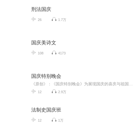
刑法国庆
26
1.7万
国庆美诗文
108
4173
国庆特别晚会
《原创》：《国庆特别晚会》为展现国庆的喜庆与祖国的深情我将以具体的场景切入从清晨升旗的庄严到街头巷尾的欢庆到历史与当下的交融，用优美的笔触传递对祖国的热爱与自豪！用诗歌和情感美文形式，歌颂祖国的繁荣富强，祝人民幸福安康！
12
2.9万
法制史国庆班
12
1万