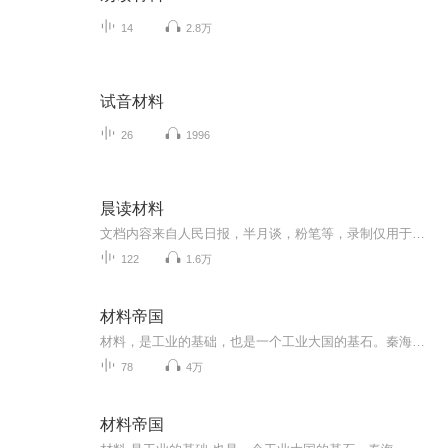
14
2.8万
试音材料
26
1996
晨读材料
文档内容来自人民日报，半月谈，粉笔等，录制仅用于个人考公专用，如有侵权，请联系删除，谢谢！
122
1.6万
材料帝国
材料，是工业的基础，也是一个工业大国的基石。秦海，一位来自21世纪的材料学专家，穿越到了1985年的一家小农机厂。于是，一切遗憾终将不再，一切辉煌得以续写。
78
4万
材料帝国