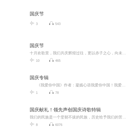
国庆节
3
543
国庆节
十月欢歌里，我们共庆辉煌过往，更以赤子之心，向未来书写滚烫的誓言——这盛世，值得我们以热爱相拥。
10
465
国庆专辑
《我爱你中国》作者：凝嫣心语我爱你中国！我爱你春天蓬勃的秧苗；我爱你秋日金黄的硕果。我爱你中国！我爱你青松气质，我爱你红梅品格！我爱你家乡的甜蔗好像乳汁滋润着我的心窝。我爱你中国，我要把最美的歌儿献给你，我的母亲我的祖国。我爱你中国，我爱...
1
78
国庆献礼！领先声创国庆诗歌特辑
我们的民族是一个坚韧不拔的民族，历史给予我们的苦难都变成了闪着金光的勋章！我们的国家是一个龙腾虎跃的国家，那条巨龙正以不可阻挡之势崛起于神奇的东方！------------------------------------------------值此祖国70周年华诞之际，领先声创以诗歌向祖国献礼！用我们的声音、用我们的热血、用我们的灵魂诵读经典爱国篇章，歌颂我们的祖国！永远繁荣富强！
8
6076