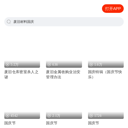
打开APP
废旧材料国庆
5.2万
636
1.6万
废旧仓库密室杀人之
废旧金属收购业治安
国庆特辑（国庆节快
谜
管理办法
乐）
4542
2.1万
1726
国庆节
国庆节
国庆节