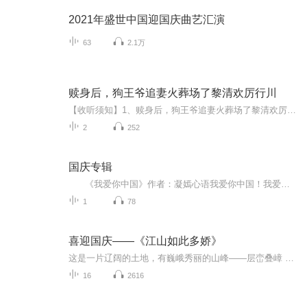
2021年盛世中国迎国庆曲艺汇演
63
2.1万
赎身后，狗王爷追妻火葬场了黎清欢厉行川
【收听须知】1、赎身后，狗王爷追妻火葬场了黎清欢厉行川2、由于音频节目更新的比较慢，如想快速阅读小说文字版的全部章节，请在微信中搜索公/众/号【黑葡萄文学】，关注后，并在公/众/号中回复：【412】，便可快速阅读小说文字版全集。（注意：需要在公/...
2
252
国庆专辑
《我爱你中国》作者：凝嫣心语我爱你中国！我爱你春天蓬勃的秧苗；我爱你秋日金黄的硕果。我爱你中国！我爱你青松气质，我爱你红梅品格！我爱你家乡的甜蔗好像乳汁滋润着我的心窝。我爱你中国，我要把最美的歌儿献给你，我的母亲我的祖国。我爱你中国，我爱...
1
78
喜迎国庆——《江山如此多娇》
这是一片辽阔的土地，有巍峨秀丽的山峰——层峦叠嶂 ；这是一片广袤的土地，有奔流不息的江河——百折不回 ；这是一片富饶的土地，有波涛澎湃的大海——深邃无垠； 这是一片神奇的土地，千年运河、万里长城 。江山如此多娇，文明如此灿烂！这是我的祖国，瞰祖国大好河山，品中华人文之美！
16
2616