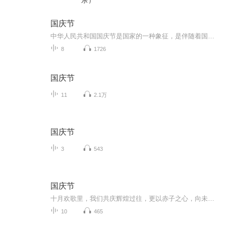
乐）
国庆节
中华人民共和国国庆节是国家的一种象征，是伴随着国家的出现而出现的。让我们用诗歌朗诵歌颂祖国的繁荣富强，国泰民安。
8
1726
国庆节
11
2.1万
国庆节
3
543
国庆节
十月欢歌里，我们共庆辉煌过往，更以赤子之心，向未来书写滚烫的誓言——这盛世，值得我们以热爱相拥。
10
465