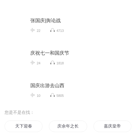
张国庆|舆论战
22
4713
庆祝七一和国庆节
24
1818
国庆出游去山西
10
5805
您是不是在找：
天下迎春
庆余年之长歌行
嘉庆皇帝