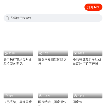
打开APP
迎国庆厉行节约
7298
172
6084
关于厉行节约反对食
情深不知归沈卿陆厉
乖顺替身藏起孕肚成
品浪费的意见
行
首富叶芷萌厉行渊
406
1.6万
4542
（已完结）喜迎国庆
国庆特辑（国庆节快
国庆节