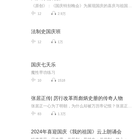
《原创》：《国庆特别晚会》为展现国庆的喜庆与祖国的深情我将以具体的场景切入从清晨升旗的庄严到街头巷尾的欢庆到历史与当下的交融，用优美的笔触传递对祖国的热爱与自豪！用诗歌和情感美文形式，歌颂祖国的繁荣富强，祝人民幸福安康！
12
2.9万
法制史国庆班
12
1万
国庆七天乐
魔性早功练习
10
1518
张居正传| 厉行改革而彪炳史册的传奇人物
张居正一心为了明朝，为什么却被万历帝记恨？张居正被任命为内阁首辅后，刚刚登基的万历皇帝请他看自己所做的诗，张居正看罢却言：“皇上固然诗极好，不过不该把精力浪费在此处，学会怎么当皇帝才是最重要的。”面对这句话，万历皇帝不得不称是；也还是这...
83
1.3万
2024年喜迎国庆《我的祖国》云上朗诵会