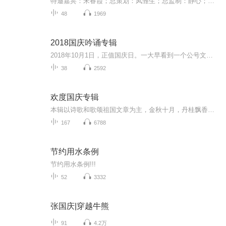
特邀嘉宾：宋春霞；总策划：凤雏生；总监制：静心；总导演：化虹；执行总监：莺子；主持人：静心 化虹
48
1969
2018国庆吟诵专辑
2018年10月1日，正值国庆日。一大早看到一个公号文章，正是文天祥的《己卯十月一日至燕越五日罹狴犴有感而赋》。当然，彼十一非当今的十一。不过数字的巧合还是让人感触，今天拿来读一读，体味一番历史英杰的民族情怀，恰也当时。 根据诗题来看，这组诗是写于十月一日至十月五日之间，是文天祥被俘之后所作，这些诗作不仅有凛凛正气，更也能看的到他百端交集的复杂情感。另一首于右任先生的《望大陆》，微信公号有称《望乡》，一句“山之上国之殇”荡气回肠，一并兴起拿来读了一读。仓促间多有瑕疵...
38
2592
欢度国庆专辑
本辑以诗歌和歌颂祖国文章为主，金秋十月，丹桂飘香，在这个充满丰收喜悦的季节里，我们满怀激动和自豪，迎来了中华人民共和国76周年华诞。这不仅是一个庄重的纪念日，更是全体中华儿女共同欢庆的盛大的节日，承载着深厚的民族情感和历史意义.
167
6788
节约用水条例
节约用水条例!!!
52
3332
张国庆|穿越牛熊
91
4.2万