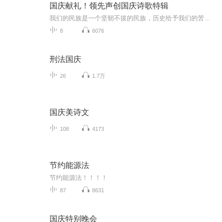
国庆献礼！领先声创国庆诗歌特辑
我们的民族是一个坚韧不拔的民族，历史给予我们的苦难都变成了闪着金光的勋章！我们的国家是一个龙腾虎跃的国家，那条巨龙正以不可阻挡之势崛起于神奇的东方！------------------------------------------------值此祖国70周年华诞之际，领先声创以诗歌向祖国献礼！用我们的声音、用我们的热血、用我们的灵魂诵读经典爱国篇章，歌颂我们的祖国！永远繁荣富强！
8
6076
刑法国庆
26
1.7万
国庆美诗文
108
4173
节约能源法
节约能源法！！！！
87
8631
国庆特别晚会