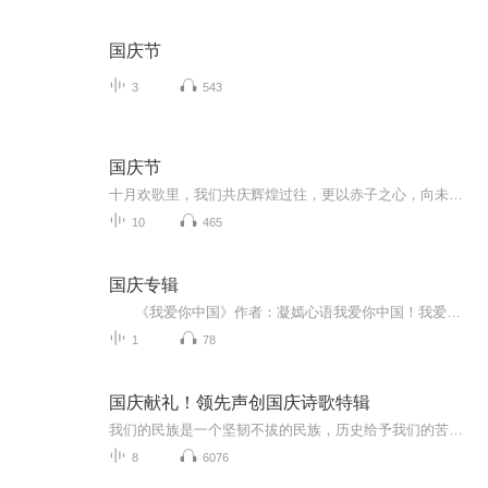
国庆节
3
543
国庆节
十月欢歌里，我们共庆辉煌过往，更以赤子之心，向未来书写滚烫的誓言——这盛世，值得我们以热爱相拥。
10
465
国庆专辑
《我爱你中国》作者：凝嫣心语我爱你中国！我爱你春天蓬勃的秧苗；我爱你秋日金黄的硕果。我爱你中国！我爱你青松气质，我爱你红梅品格！我爱你家乡的甜蔗好像乳汁滋润着我的心窝。我爱你中国，我要把最美的歌儿献给你，我的母亲我的祖国。我爱你中国，我爱...
1
78
国庆献礼！领先声创国庆诗歌特辑
我们的民族是一个坚韧不拔的民族，历史给予我们的苦难都变成了闪着金光的勋章！我们的国家是一个龙腾虎跃的国家，那条巨龙正以不可阻挡之势崛起于神奇的东方！------------------------------------------------值此祖国70周年华诞之际，领先声创以诗歌向祖国献礼！用我们的声音、用我们的热血、用我们的灵魂诵读经典爱国篇章，歌颂我们的祖国！永远繁荣富强！
8
6076