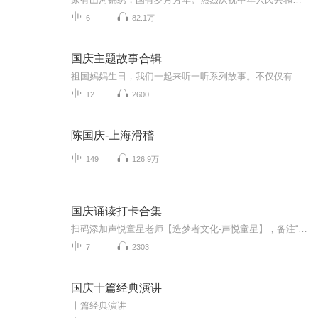
6
82.1万
国庆主题故事合辑
祖国妈妈生日，我们一起来听一听系列故事。不仅仅有《我的祖国》，还有红军故事，也有关于战争的故事，让大家体会到和平年代的不易。
12
2600
陈国庆-上海滑稽
149
126.9万
国庆诵读打卡合集
扫码添加声悦童星老师【造梦者文化-声悦童星】，备注“诵读打卡”报名，已添加好友的，直接发送“诵读打卡”报名，报名成功后进入社群。
7
2303
国庆十篇经典演讲
十篇经典演讲