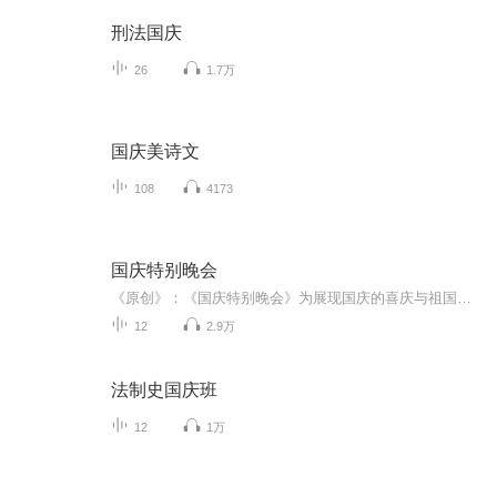
刑法国庆
26
1.7万
国庆美诗文
108
4173
国庆特别晚会
《原创》：《国庆特别晚会》为展现国庆的喜庆与祖国的深情我将以具体的场景切入从清晨升旗的庄严到街头巷尾的欢庆到历史与当下的交融，用优美的笔触传递对祖国的热爱与自豪！用诗歌和情感美文形式，歌颂祖国的繁荣富强，祝人民幸福安康！
12
2.9万
法制史国庆班
12
1万