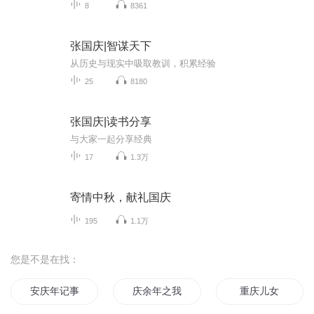
8
8361
张国庆|智谋天下
从历史与现实中吸取教训，积累经验
25
8180
张国庆|读书分享
与大家一起分享经典
17
1.3万
寄情中秋，献礼国庆
195
1.1万
您是不是在找：
安庆年记事
庆余年之我叫王启年
重庆儿女