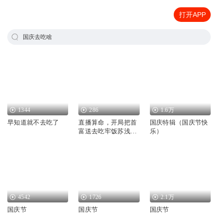
打开APP
国庆去吃啥
1344
286
1.6万
早知道就不去吃了
直播算命，开局把首
国庆特辑（国庆节快
富送去吃牢饭苏浅封
乐）
慕野
4542
1726
2.1万
国庆节
国庆节
国庆节