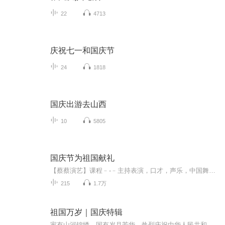
22
4713
庆祝七一和国庆节
24
1818
国庆出游去山西
10
5805
国庆节为祖国献礼
【蔡蔡演艺】课程﹣-﹣主持表演，口才，声乐，中国舞，民族舞。独特的小舞台，专业的录音棚，每一位同学都能成为优秀的小明星。独特的教学模式，轻松上课，快乐学习！知名主持人，舞蹈家，高级教师任职授课！江南总校：河沟街42号三楼 18545856430江北分校...
215
1.7万
祖国万岁｜国庆特辑
家有山河锦绣，国有岁月芳华。热烈庆祝中华人民共和国成立73周年！