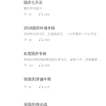
国庆七天乐
魔性早功练习
10
1518
2018国庆吟诵专辑
2018年10月1日，正值国庆日。一大早看到一个公号文章，正是文天祥的《己卯十月一日至燕越五日罹狴犴有感而赋》。当然，彼十一非当今的十一。不过数字的巧合还是让人感触，今天拿来读一读，体味一番历史英杰的民族情怀，恰也当时。 根据诗题来看，这组诗是写于十月一日至十月五日之间，是文天祥被俘之后所作，这些诗作不仅有凛凛正气，更也能看的到他百端交集的复杂情感。另一首于右任先生的《望大陆》，微信公号有称《望乡》，一句“山之上国之殇”荡气回肠，一并兴起拿来读了一读。仓促间多有瑕疵...
38
2592
欢度国庆专辑
本辑以诗歌和歌颂祖国文章为主，金秋十月，丹桂飘香，在这个充满丰收喜悦的季节里，我们满怀激动和自豪，迎来了中华人民共和国76周年华诞。这不仅是一个庄重的纪念日，更是全体中华儿女共同欢庆的盛大的节日，承载着深厚的民族情感和历史意义.
167
6788
张国庆|穿越牛熊
91
4.2万
张国庆|舆论战