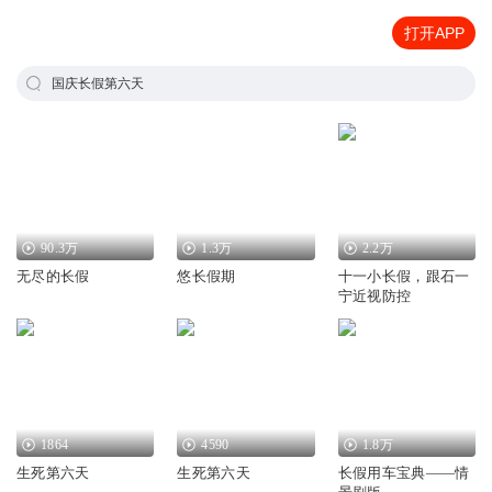
打开APP
国庆长假第六天
90.3万
1.3万
2.2万
无尽的长假
悠长假期
十一小长假，跟石一
宁近视防控
1864
4590
1.8万
生死第六天
生死第六天
长假用车宝典——情