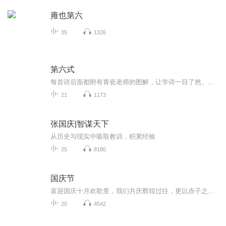
雍也第六
35
1326
第六式
每首诗后面都附有青瓷老师的图解，让学诗一目了然。...
21
1173
张国庆|智谋天下
从历史与现实中吸取教训，积累经验
25
8180
国庆节
喜迎国庆十月欢歌里，我们共庆辉煌过往，更以赤子之心，向未来书写滚烫的誓言——这盛世，值得我们以热爱相拥。
20
4542