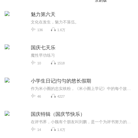
景剧版
魅力第六天
文化在发生，魅力不落伍。
136
1.6万
国庆七天乐
魔性早功练习
10
1518
小学生日记|匀匀的悠长假期
作为米小圈的忠实铁粉，《米小圈上学记》中的每个故事匀匀几乎都看了或是听了5遍了以上。有一天，匀匀走到匀妈身边，郑重其事地说，“妈妈，从今天开始，我要像米小圈一样写日记了。”本来以为她只是三分钟热度，写上几篇就不了了之了，但让我们惊喜地是，...
46
4227
国庆特辑（国庆节快乐）
在评书界，小魏有个朋友叫刘鹏，是一个为评书努力的小伙子。在2021年国庆期间，他想弄个特辑，便烦劳我给他录个爱国题材的评书小段儿。这种事情，不是特殊情况，小魏一般不会拒绝，也就给其录了一个《鲁迅踢鬼》，等他传完，我再传到我的专辑里。另外，小...
14
1.6万