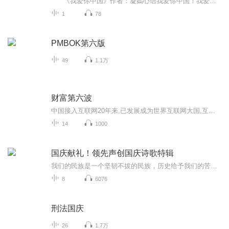
《我爱你中国》作者：凝嫣心语我爱你中国！我爱你春天蓬勃的秧苗；我爱你秋日金黄的硕果。我爱你中国！我爱你青松气质，我爱你红梅品格！我爱你家乡的甜蔗好像乳汁滋润着我的心窝。我爱你中国，我要把最美的歌儿献给你，我的母亲我的祖国。我爱你中国，我爱...
1
78
PMBOK第六版
49
1.1万
财富第六波
中国接入互联网20年来,已发展成为世界互联网大国,互联网不仅培育起一个巨大市场,也催生了许多新技术、新产品、新业态、新模式,创造了上千万就业创业岗位,可见这是一个潜力巨大的创业市场。在互联网经济的影响力无孔不入的今天,一个人只需用一台电脑,甚至只需一部手机,坐在家里摇身变为百万富翁已不是天方夜谭。首席互联网创业导师微信：1258532235
14
1000
国庆献礼！领先声创国庆诗歌特辑
我们的民族是一个坚韧不拔的民族，历史给予我们的苦难都变成了闪着金光的勋章！我们的国家是一个龙腾虎跃的国家，那条巨龙正以不可阻挡之势崛起于神奇的东方！------------------------------------------------值此祖国70周年华诞之际，领先声创以诗歌向祖国献礼！用我们的声音、用我们的热血、用我们的灵魂诵读经典爱国篇章，歌颂我们的祖国！永远繁荣富强！
8
6076
刑法国庆
26
1.7万