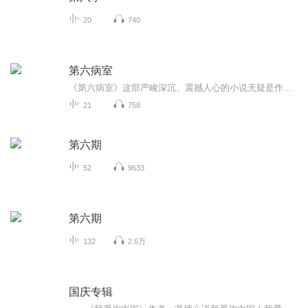
20
740
第六病室
《第六病室》这部严峻深沉、震撼人心的小说无疑是作家契诃夫一生所写的最富反抗精神的作品之一，它揭露了沙皇俄国像监狱一般阴森可怕，批判了勿以暴力抗恶的主张。
21
758
第六期
52
9633
第六期
132
2.6万
国庆专辑