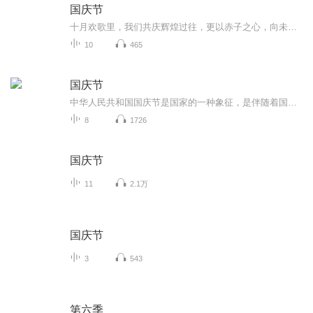
国庆节
十月欢歌里，我们共庆辉煌过往，更以赤子之心，向未来书写滚烫的誓言——这盛世，值得我们以热爱相拥。
10
465
国庆节
中华人民共和国国庆节是国家的一种象征，是伴随着国家的出现而出现的。让我们用诗歌朗诵歌颂祖国的繁荣富强，国泰民安。
8
1726
国庆节
11
2.1万
国庆节
3
543
第六季