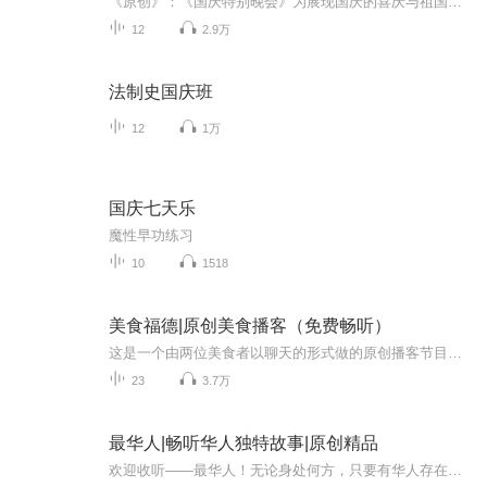
《原创》：《国庆特别晚会》为展现国庆的喜庆与祖国的深情我将以具体的场景切入从清晨升旗的庄严到街头巷尾的欢庆到历史与当下的交融，用优美的笔触传递对祖国的热爱与自豪！用诗歌和情感美文形式，歌颂祖国的繁荣富强，祝人民幸福安康！
12
2.9万
法制史国庆班
12
1万
国庆七天乐
魔性早功练习
10
1518
美食福德|原创美食播客（免费畅听）
这是一个由两位美食者以聊天的形式做的原创播客节目，讲述著名美食的故事主播：雯清浅意 雄鹰虎虎听众类型：每一位美食爱好者剧透：我们收集整理了许多美食的故事，包括美食历史，由来，制作方法，特点，两位主播与美食的故事等推荐给大家，节目中会有趣味...
23
3.7万
最华人|畅听华人独特故事|原创精品
欢迎收听——最华人！无论身处何方，只要有华人存在的地方，就有我们的足迹。立刻订阅，您将获得最新的国际资讯，与我们一同探索华人的影响力与魅力。您也可以加入评论互动，与其他观众一同分享您的观点。在《最华人》的世界里，汇聚华人的力量，共同追寻...