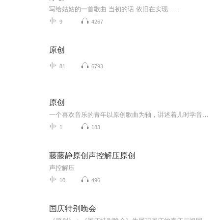
写给姑姑的一首歌曲 当初的话 依旧在实现......
9
4267
原创
81
6793
原创
一个喜欢音乐的青年以原创歌曲为轴，讲述着儿时学音乐以至如今入坑编曲音乐制作行业的故事，是对儿时年代音乐社会的回忆也是对如今音乐的发展感慨已经对未来音乐的发展向往！
1
183
藤藤静原创声控解压原创
声控解压
10
496
国庆特别晚会