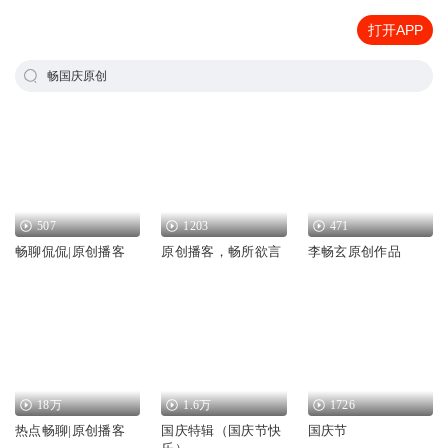
打开APP
畅国庆原创
507
1203
471
畅聊侃侃|原创播客
原创播客，畅所欲言
李畅玄原创作品
18万
1.6万
1726
热点畅聊|原创播客
国庆特辑（国庆节快
国庆节