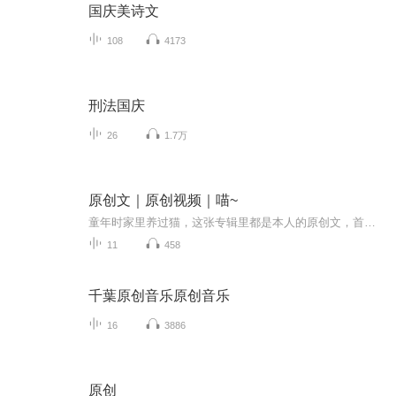
国庆美诗文
108
4173
刑法国庆
26
1.7万
原创文｜原创视频｜喵~
童年时家里养过猫，这张专辑里都是本人的原创文，首篇《我家小仨Mio》于2018年6月8日发在我的朋友圈里。Mio的到来，给我们家带来了许多欢乐！还会有其他的猫故事哦，爱猫的听友，快来一饱耳福吧！
11
458
千葉原创音乐原创音乐
16
3886
原创