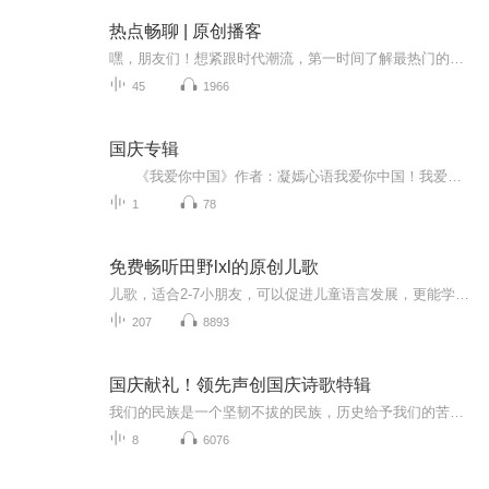
热点畅聊 | 原创播客
嘿，朋友们！想紧跟时代潮流，第一时间了解最热门的话题吗？那就不能错过主播的原创播客啦！这里汇聚了当下最火、最引人关注的热点话题，从娱乐八卦到科技创新，从社会现象到文化潮流，从养生保健到诗词歌赋，无所不包。无论是在通勤路上、健身时，还是做...
45
1966
国庆专辑
《我爱你中国》作者：凝嫣心语我爱你中国！我爱你春天蓬勃的秧苗；我爱你秋日金黄的硕果。我爱你中国！我爱你青松气质，我爱你红梅品格！我爱你家乡的甜蔗好像乳汁滋润着我的心窝。我爱你中国，我要把最美的歌儿献给你，我的母亲我的祖国。我爱你中国，我爱...
1
78
免费畅听田野lxl的原创儿歌
儿歌，适合2-7小朋友，可以促进儿童语言发展，更能学到多方面的知识，让宝贝们身心愉悦，健康快乐的成长。
207
8893
国庆献礼！领先声创国庆诗歌特辑
我们的民族是一个坚韧不拔的民族，历史给予我们的苦难都变成了闪着金光的勋章！我们的国家是一个龙腾虎跃的国家，那条巨龙正以不可阻挡之势崛起于神奇的东方！------------------------------------------------值此祖国70周年华诞之际，领先声创以诗歌向祖国献礼！用我们的声音、用我们的热血、用我们的灵魂诵读经典爱国篇章，歌颂我们的祖国！永远繁荣富强！
8
6076