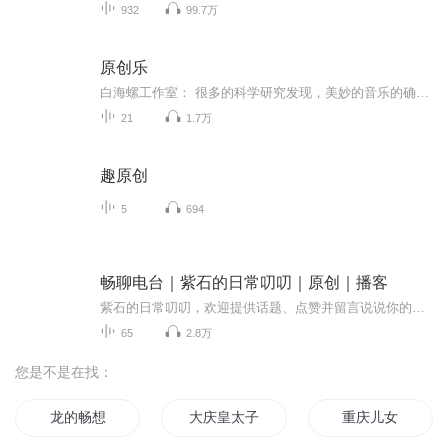
932
99.7万
原创乐
白海螺工作室： 很多的科学研究发现，美妙的音乐的确可以起到调解人体内分泌、缓解焦虑与痛苦、改善情绪、提高睡眠质量、提高专注力、开发大脑潜能的作用。 白海螺将东方文化中流传了千年的冥想方法与音乐相结合，制作出一系列适合现代人的生活方式的原创节目，让人们在听觉与视觉的世界中放松身心，发现另一个完美的自己，获得智慧、宁静、专注、健康、幸福和快乐。 Scientific research shows that beautifuland relaxing music can indeed improve one's endocrine system, relieve anxietyand pain, boost mood, improve sleep quality, and enhance mental performance. White Conch Shell combines music withmindfulness meditations, creating a perfect synergy between ancient meditativetraditions art forms well suited to modern life. The result is a series ofvideos that provide you with both visual and auditory means to relax your body,mind, and spirit, that help you discover your perfect self and attain wisdom,serenity, health, happiness and joy.
21
1.7万
趣原创
5
694
畅聊电台｜紫石的日常叨叨｜原创｜播客
紫石的日常叨叨，欢迎提供话题、点赞并留言说说你的观点，别光听我一个人说，我们一起加入“群聊”吧！
65
2.8万
您是不是在找：
龙的畅想
大庆皇太子
重庆儿女