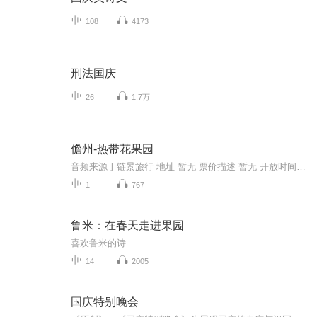
108
4173
刑法国庆
26
1.7万
儋州-热带花果园
音频来源于链景旅行 地址 暂无 票价描述 暂无 开放时间 暂无 乘车信息 暂无
1
767
鲁米：在春天走进果园
喜欢鲁米的诗
14
2005
国庆特别晚会