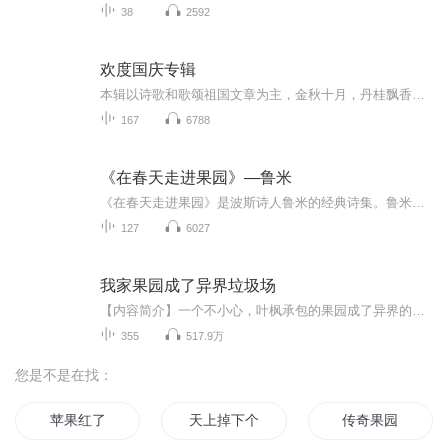
38
2592
欢度国庆专辑
本辑以诗歌和歌颂祖国文章为主，金秋十月，丹桂飘香，在这个充满丰收喜悦的季节里，我们满怀激动和自豪，迎来了中华人民共和国76周年华诞。这不仅是一个庄重的纪念日，更是全体中华儿女共同欢庆的盛大的节日，承载着深厚的民族情感和历史意义.
167
6788
《在春天走进果园》—鲁米
《在春天走进果园》是波斯诗人鲁米的经典诗集。鲁米全名莫拉维.贾拉鲁丁.鲁米，“鲁米”的意思是来自东罗马帝国（土耳其称之为鲁姆）。鲁米原名穆罕默德，“贾拉鲁丁”是他的称号，是“宗教圣人”的意思，后来他也被尊称为“莫拉维”，意思是大师，长老。...
127
6027
我家果园成了异界垃圾场
【内容简介】一个不小心，叶枫承包的果园成了异界的处理生命宝矿石废渣的垃圾处理场。这些在异界是极为危险的生命废渣垃圾，在叶枫看来却是超级宝贝。有了这些宝贝，他养的鱼，种的水果蔬菜，口味超级棒，还兼有养颜，健身，壮阳等奇效。他养的宠物，都是...
355
517.9万
您是不是在找：
苹果红了
天上掉下个苹果8
传奇果园