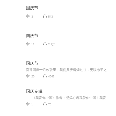
国庆节
3
543
国庆节
11
2.1万
国庆节
喜迎国庆十月欢歌里，我们共庆辉煌过往，更以赤子之心，向未来书写滚烫的誓言——这盛世，值得我们以热爱相拥。
20
4542
国庆专辑
《我爱你中国》作者：凝嫣心语我爱你中国！我爱你春天蓬勃的秧苗；我爱你秋日金黄的硕果。我爱你中国！我爱你青松气质，我爱你红梅品格！我爱你家乡的甜蔗好像乳汁滋润着我的心窝。我爱你中国，我要把最美的歌儿献给你，我的母亲我的祖国。我爱你中国，我爱...
1
78