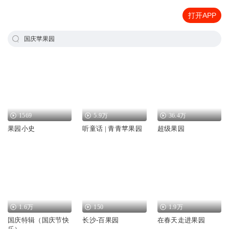
打开APP
国庆苹果园
1569
5.9万
36.4万
果园小史
听童话 | 青青苹果园
超级果园
1.6万
150
1.9万
国庆特辑（国庆节快
长沙-百果园
在春天走进果园