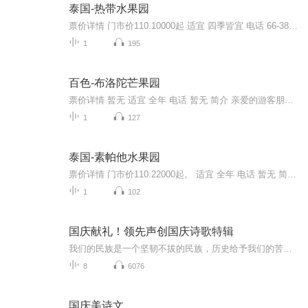
泰国-热带水果园
票价详情 门市价110.10000起 适宜 四季皆宜 电话 66-38-8920489 简介 亲爱的游客朋友，现在我们来到的是芭提雅的热带水果园，这里是泰国东部最大的水果观光园，今天就让我们一起去看看这个果园中有多少好吃的水果吧。位于芭堤雅的热带水果园占地数百亩，里...
1
195
百色-布洛陀芒果园
票价详情 暂无 适宜 全年 电话 暂无 简介 亲爱的游客朋友，欢迎您来到百色布洛陀芒果园体验采摘的乐趣。布洛陀芒果风情园位于广西田阳县百育镇百育村。景区以芒果为主题，集芒果生产、农技推广、农业观光、休闲娱乐于一体。芒果园始建于1991年，占地面积1....
1
127
泰国-素帕他水果园
票价详情 门市价110.22000起。 适宜 全年 电话 暂无 简介 亲爱的游客朋友，现在我们来到的是素帕他水果园。泰国素有水果王国之称，今天就让我们一起去看看这个著名的果园中,有多少好吃的水果吧。素帕他水果园位于罗永府，是泰国最大的水果园之一。水果园里...
1
102
国庆献礼！领先声创国庆诗歌特辑
我们的民族是一个坚韧不拔的民族，历史给予我们的苦难都变成了闪着金光的勋章！我们的国家是一个龙腾虎跃的国家，那条巨龙正以不可阻挡之势崛起于神奇的东方！------------------------------------------------值此祖国70周年华诞之际，领先声创以诗歌向祖国献礼！用我们的声音、用我们的热血、用我们的灵魂诵读经典爱国篇章，歌颂我们的祖国！永远繁荣富强！
8
6076
国庆美诗文