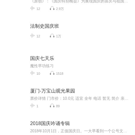
《原创》：《国庆特别晚会》为展现国庆的喜庆与祖国的深情我将以具体的场景切入从清晨升旗的庄严到街头巷尾的欢庆到历史与当下的交融，用优美的笔触传递对祖国的热爱与自豪！用诗歌和情感美文形式，歌颂祖国的繁荣富强，祝人民幸福安康！
12
2.9万
法制史国庆班
12
1万
国庆七天乐
魔性早功练习
10
1518
厦门-万宝山观光果园
票价详情 门市价：10.0元 适宜 全年 电话 暂无 简介 亲爱的游客，欢迎您来到了万宝山观光果园。这里有各种各样的果树，主要有荔枝、龙眼、余柑等20多种，总数达到了上万株！一年四季水果飘香，鲜果不断。只说这些数据不够震撼，具体有多厉害，还得等您亲自...
1
89
2018国庆吟诵专辑
2018年10月1日，正值国庆日。一大早看到一个公号文章，正是文天祥的《己卯十月一日至燕越五日罹狴犴有感而赋》。当然，彼十一非当今的十一。不过数字的巧合还是让人感触，今天拿来读一读，体味一番历史英杰的民族情怀，恰也当时。 根据诗题来看，这组诗是写于十月一日至十月五日之间，是文天祥被俘之后所作，这些诗作不仅有凛凛正气，更也能看的到他百端交集的复杂情感。另一首于右任先生的《望大陆》，微信公号有称《望乡》，一句“山之上国之殇”荡气回肠，一并兴起拿来读了一读。仓促间多有瑕疵...